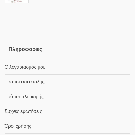
price
τρέχουσα
was:
τιμή
6,90 €.
είναι:
2,00 €.
Πληροφορίες
Ο λογαριασμός μου
Τρόποι αποστολής
Τρόποι πληρωμής
Συχνές ερωτήσεις
Όροι χρήσης