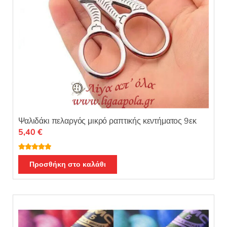
Ψαλιδάκι πελαργός μικρό ραπτικής κεντήματος 9εκ
5,40
€
Βαθμολογή
θηκε με
5.00
Προσθήκη στο καλάθι
από 5