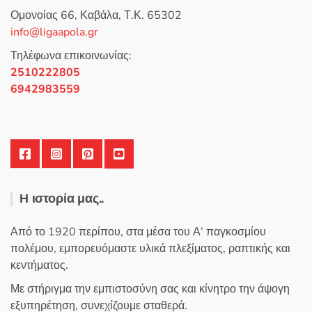
0
Ομονοίας 66, Καβάλα, Τ.Κ. 65302
α
π
info@ligaapola.gr
ό
5
Τηλέφωνα επικοινωνίας:
2510222805
6942983559
Η ιστορία μας..
Από το 1920 περίπου, στα μέσα του Α’ παγκοσμίου
πολέμου, εμπορευόμαστε υλικά πλεξίματος, ραπτικής και
κεντήματος.
Με στήριγμα την εμπιστοσύνη σας και κίνητρο την άψογη
εξυπηρέτηση, συνεχίζουμε σταθερά.