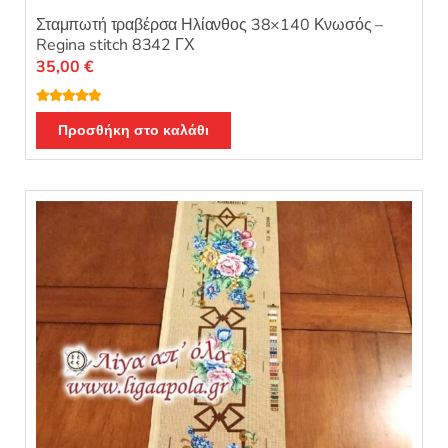
Σταμπωτή τραβέρσα Ηλίανθος 38×140 Κνωσός –
Regina stitch 8342 ΓΧ
35,00
€
Βαθμολογή
θηκε με
5.00
Προσθήκη στο καλάθι
από 5