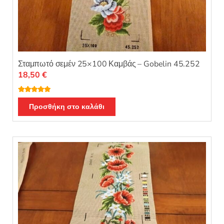
Σταμπωτό σεμέν 25×100 Καμβάς – Gobelin 45.252
18,50
€
Βαθμολογή
θηκε με
5.00
Προσθήκη στο καλάθι
από 5