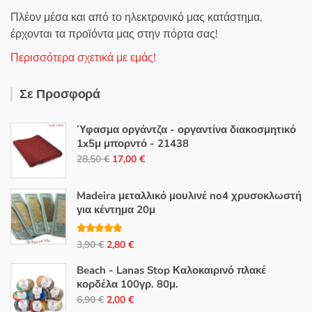
Πλέον μέσα και από το ηλεκτρονικό μας κατάστημα,
έρχονται τα προϊόντα μας στην πόρτα σας!
Περισσότερα σχετικά με εμάς!
Σε Προσφορά
Ύφασμα οργάντζα - οργαντίνα διακοσμητικό
1x5μ μπορντό - 21438
Original
Η
28,50
€
17,00
€
price
τρέχουσα
was:
τιμή
Madeira μεταλλικό μουλινέ no4 χρυσοκλωστή
28,50 €.
είναι:
για κέντημα 20μ
17,00 €.
Βαθμολογή
Original
Η
3,90
€
2,80
€
θηκε με
5.00
από 5
price
τρέχουσα
Beach - Lanas Stop Καλοκαιρινό πλακέ
was:
τιμή
κορδέλα 100γρ. 80μ.
3,90 €.
είναι:
Original
Η
6,90
€
2,00
€
2,80 €.