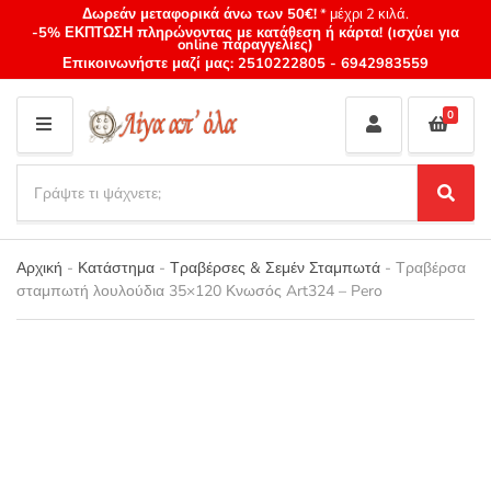
Δωρεάν μεταφορικά άνω των 50€!
* μέχρι 2 κιλά.
-5% ΕΚΠΤΩΣΗ πληρώνοντας με κατάθεση ή κάρτα! (ισχύει για
online παραγγελίες)
Επικοινωνήστε μαζί μας:
2510222805
-
6942983559
0
M
E
S
N
e
S
Category
U
a
e
name
a
r
r
Αρχική
-
Κατάστημα
-
Τραβέρσες & Σεμέν Σταμπωτά
-
Τραβέρσα
c
c
σταμπωτή λουλούδια 35×120 Κνωσός Art324 – Pero
h
h
p
r
o
d
u
c
t
s