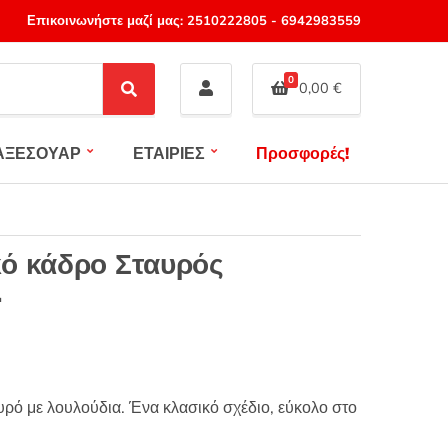
Επικοινωνήστε μαζί μας:
2510222805
-
6942983559
0
0,00
€
S
e
a
ΑΞΕΣΟΥΑΡ
ΕΤΑΙΡΙΕΣ
Προσφορές!
r
c
h
ό κάδρο Σταυρός
1
ρό με λουλούδια. Ένα κλασικό σχέδιο, εύκολο στο