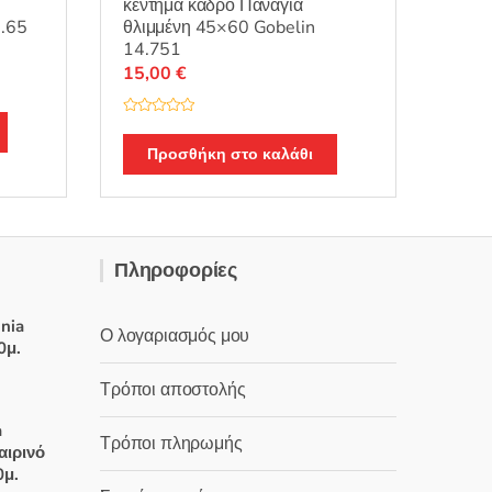
κέντημα κάδρο Παναγία
7.65
θλιμμένη 45×60 Gobelin
14.751
15,00
€
Β
α
θ
Προσθήκη στο καλάθι
μ
ο
λ
ο
γ
ή
θ
η
Πληροφορίες
κ
ε
μ
ε
0
inia
Ο λογαριασμός μου
α
0μ.
π
ό
5
Τρόποι αποστολής
χουσα
a
Τρόποι πληρωμής
:
αιρινό
0μ.
 €.