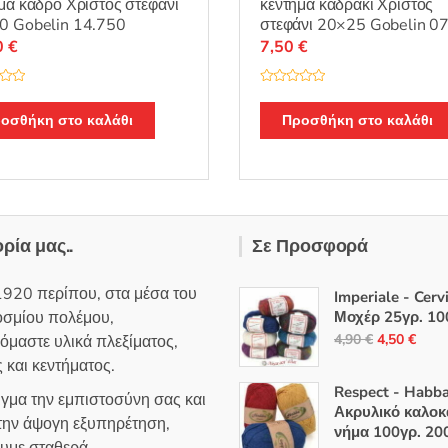
μα κάδρο Χριστός στεφάνι
κέντημα καδράκι Χριστός
0 Gobelin 14.750
στεφάνι 20×25 Gobelin 0
0
€
7,50
€
Β
α
θ
οσθήκη στο καλάθι
Προσθήκη στο καλάθι
μ
ο
λ
ο
γ
ή
θ
η
κ
ε
ορία μας..
Σε Προσφορά
μ
ε
0
α
1920 περίπου, στα μέσα του
Imperiale - Cerv
π
ό
οσμίου πολέμου,
Μοχέρ 25γρ. 10
5
Original
Η
4,90
€
4,50
€
όμαστε υλικά πλεξίματος,
price
τρέ
 και κεντήματος.
was:
τιμή
Respect - Habb
ιγμα την εμπιστοσύνη σας και
4,90 €.
είναι
Ακρυλικό καλοκ
 την άψογη εξυπηρέτηση,
νήμα 100γρ. 20
4,50