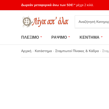
Δωρεάν μεταφορικά άνω των 50€!
* μέχρι 2 κιλά.
Category
name
ΠΛΕΞΙΜΟ
ΡΑΨΙΜΟ
ΚΕΝΤΗΜΑ
Αρχική
-
Κατάστημα
-
Σταμπωτοί Πίνακες & Κάδρα
-
Σταμ