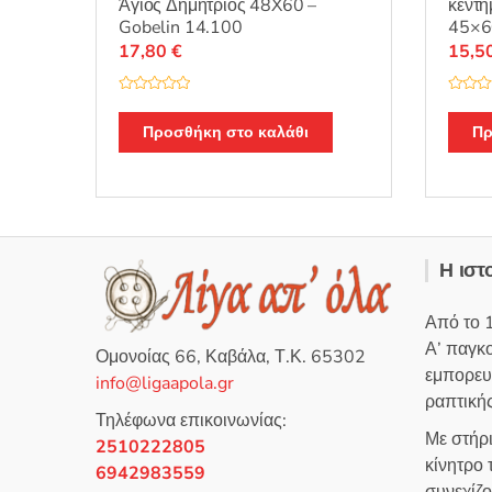
κέντη
Άγιος Δημήτριος 48X60 –
45×6
Gobelin 14.100
15,5
17,80
€
Β
Β
α
α
θ
θ
Πρ
Προσθήκη στο καλάθι
μ
μ
ο
ο
λ
λ
ο
ο
γ
γ
ή
ή
θ
θ
η
η
κ
κ
ε
ε
Η ιστ
μ
μ
ε
ε
0
0
α
α
Από το 
π
π
ό
ό
Α’ παγκ
5
5
Ομονοίας 66, Καβάλα, Τ.Κ. 65302
εμπορευ
info@ligaapola.gr
ραπτικής
Τηλέφωνα επικοινωνίας:
Με στήρ
2510222805
κίνητρο
6942983559