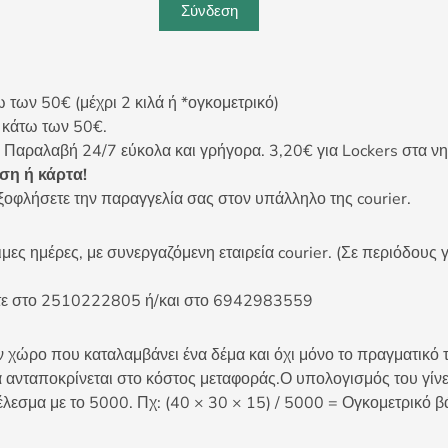
Σύνδεση
ων 50€ (μέχρι 2 κιλά ή *ογκομετρικό)
ς κάτω των 50€.
 Παραλαβή 24/7 εύκολα και γρήγορα. 3,20€ για Lockers στα νη
η ή κάρτα!
ξοφλήσετε την παραγγελία σας στον υπάλληλο της courier.
ες ημέρες, με συνεργαζόμενη εταιρεία courier. (Σε περιόδους γ
είτε στο 2510222805 ή/και στο 6942983559
 χώρο που καταλαμβάνει ένα δέμα και όχι μόνο το πραγματικό τ
 ανταποκρίνεται στο κόστος μεταφοράς.Ο υπολογισμός του γίνετ
έλεσμα με το 5000. Πχ: (40 × 30 × 15) / 5000 = Ογκομετρικό β