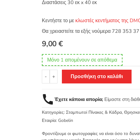
Διαστάσεις 30 εκ x 40 εκ
Κεντήστε το με
κλωστές κεντήματος της DM
Θα χρειαστείτε τα εξής νούμερα 728 353 
9,00
€
Μόνο 1 απομένουν σε απόθεμα
Σταμπωτό
-
+
Προσθήκη στο καλάθι
εκκλησιαστικό
κάδρο
Σταυρός
Έχετε κάποια απορία;
Είμαστε στη διά
30x40
-
Κατηγορίες:
Σταμπωτοί Πίνακες & Κάδρα
,
Θρησκευ
Gobelin
15.291
Εταιρία:
Gobelin
ποσότητα
Φροντίζουμε οι φωτογραφίες να είναι όσο το δυνα