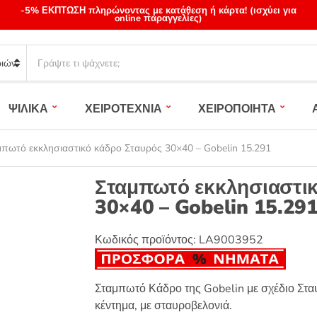
-5% ΕΚΠΤΩΣΗ πληρώνοντας με κατάθεση ή κάρτα! (ισχύει για
online παραγγελίες)
S
e
a
r
ΨΙΛΙΚΑ
ΧΕΙΡΟΤΕΧΝΙΑ
ΧΕΙΡΟΠΟΙΗΤΑ
c
h
p
πωτό εκκλησιαστικό κάδρο Σταυρός 30×40 – Gobelin 15.291
r
o
Σταμπωτό εκκλησιαστικ
d
30×40 – Gobelin 15.29
u
c
t
Κωδικός προϊόντος:
LA9003952
s
:
Σταμπωτό Κάδρο της Gobelin με σχέδιο Σταυ
κέντημα, με σταυροβελονιά.