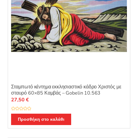
Σταμπωτό κέντημα εκκλησιαστικό κάδρο Χριστός με
σταυρό 60×85 Καμβάς – Gobelin 10.563
27,50
€
Β
α
Προσθήκη στο καλάθι
θ
μ
ο
λ
ο