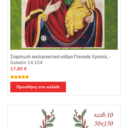
Σταμπωτό εκκλησιαστικό κάδρο Παναγία Χριστός –
Gobelin 14.104
17,80
€
Βαθμολογή
θηκε με
5.00
Προσθήκη στο καλάθι
από 5