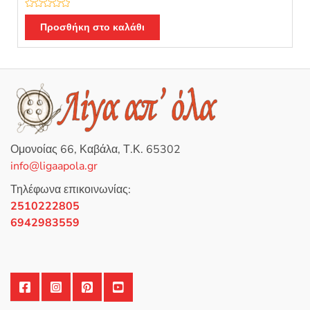
Β
α
Προσθήκη στο καλάθι
θ
μ
ο
λ
ο
γ
ή
θ
η
κ
ε
μ
ε
0
Ομονοίας 66, Καβάλα, Τ.Κ. 65302
α
π
info@ligaapola.gr
ό
5
Τηλέφωνα επικοινωνίας:
2510222805
6942983559