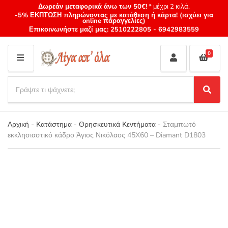
Δωρεάν μεταφορικά άνω των 50€!
* μέχρι 2 κιλά.
-5% ΕΚΠΤΩΣΗ πληρώνοντας με κατάθεση ή κάρτα! (ισχύει για
online παραγγελίες)
Επικοινωνήστε μαζί μας:
2510222805
-
6942983559
0
M
E
S
N
e
S
Category
U
a
e
name
a
r
r
Αρχική
-
Κατάστημα
-
Θρησκευτικά Κεντήματα
-
Σταμπωτό
c
c
εκκλησιαστικό κάδρο Άγιος Νικόλαος 45X60 – Diamant D1803
h
h
p
r
o
d
u
c
t
s