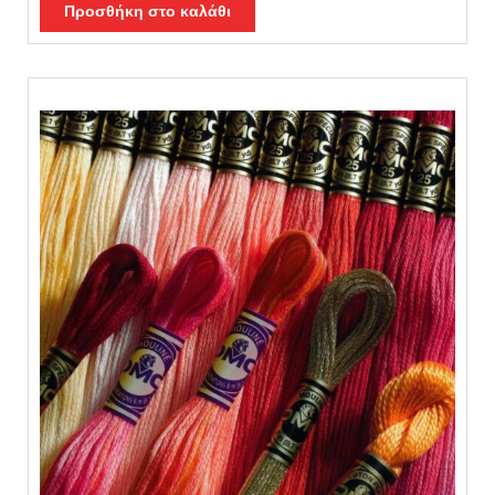
θηκε με
5.00
Προσθήκη στο καλάθι
από 5