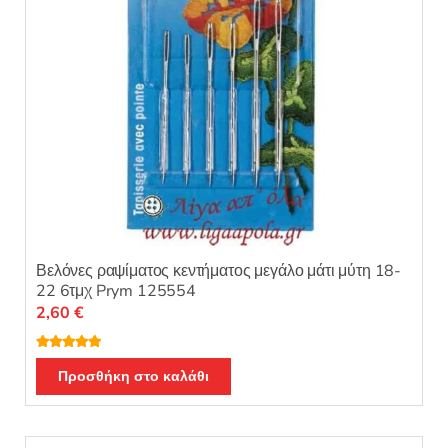
στη
σελίδα
του
προϊόντος
Βελόνες ραψίματος κεντήματος μεγάλο μάτι μύτη 18-
22 6τμχ Prym 125554
2,60
€
Βαθμολογή
θηκε με
5.00
Προσθήκη στο καλάθι
από 5