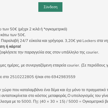
Σύνδεση
ων 50€ (μέχρι 2 κιλά ή *ογκομετρικό)
ς κάτω των 50€.
 Παραλαβή 24/7 εύκολα και γρήγορα. 3,20€ για Lockers στα νη
η ή κάρτα!
ξοφλήσετε την παραγγελία σας στον υπάλληλο της courier.
ες ημέρες, με συνεργαζόμενη εταιρεία courier. (Σε περιόδους γ
είτε στο 2510222805 ή/και στο 6942983559
 χώρο που καταλαμβάνει ένα δέμα και όχι μόνο το πραγματικό τ
 ανταποκρίνεται στο κόστος μεταφοράς.Ο υπολογισμός του γίνετ
έλεσμα με το 5000. Πχ: (40 × 30 × 15) / 5000 = Ογκομετρικό β