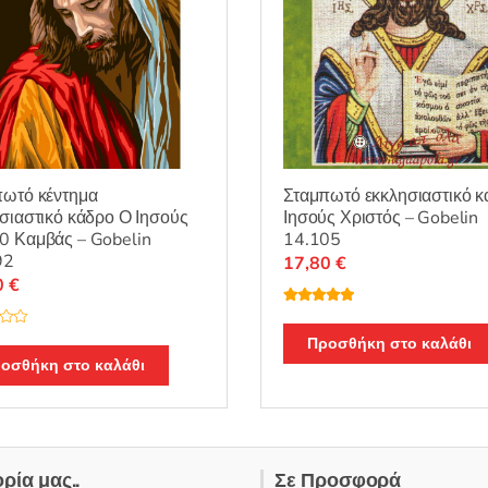
προϊόντος
πωτό κέντημα
Σταμπωτό εκκλησιαστικό 
σιαστικό κάδρο Ο Ιησούς
Ιησούς Χριστός – Gobelin
0 Καμβάς – Gobelin
14.105
92
17,80
€
0
€
Βαθμολογή
θηκε με
5.00
από 5
Προσθήκη στο καλάθι
οσθήκη στο καλάθι
ορία μας..
Σε Προσφορά