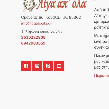
0
ε
α
μ
π
ε
ό
Από το 
0
5
α
Α’ παγκ
π
Ομονοίας 66, Καβάλα, Τ.Κ. 65302
ό
εμπορευ
5
info@ligaapola.gr
ραπτικής
Τηλέφωνα επικοινωνίας:
Με στήρ
2510222805
κίνητρο
6942983559
συνεχίζ
Πλέον μέ
μας κατά
μας στη
Περισσότ