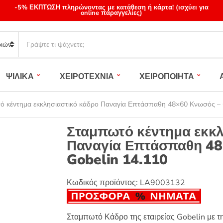
-5% ΕΚΠΤΩΣΗ πληρώνοντας με κατάθεση ή κάρτα! (ισχύει για
online παραγγελίες)
S
e
a
r
ΨΙΛΙΚΑ
ΧΕΙΡΟΤΕΧΝΙΑ
ΧΕΙΡΟΠΟΙΗΤΑ
c
h
p
ό κέντημα εκκλησιαστικό κάδρο Παναγία Επτάσπαθη 48×60 Κνωσός – 
r
o
Σταμπωτό κέντημα εκκλ
d
Παναγία Επτάσπαθη 48
u
Gobelin 14.110
c
t
s
Κωδικός προϊόντος:
LA9003132
:
Σταμπωτό Κάδρο της εταιρείας Gobelin με 