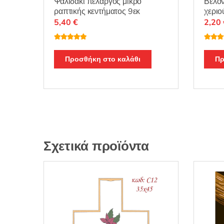
Ψαλιδάκι πελαργός μικρό
Βελόν
ραπτικής κεντήματος 9εκ
χεριο
5,40
€
2,20
Βαθμολογή
Βαθμο
θηκε με
5.00
θηκε μ
από 5
από 5
Προσθήκη στο καλάθι
Πρ
Σχετικά προϊόντα