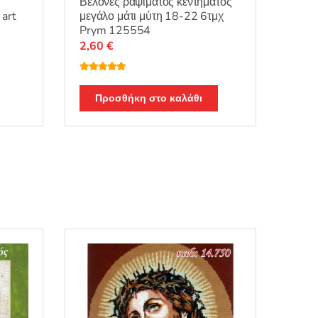
Βελόνες ραψίματος κεντήματος
art
μεγάλο μάτι μύτη 18-22 6τμχ
Prym 125554
2,60
€
Βαθμολογή
θηκε με
5.00
από 5
Προσθήκη στο καλάθι
.