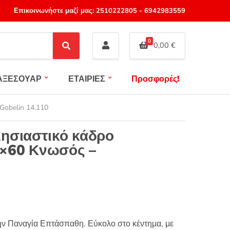
Επικοινωνήστε μαζί μας:
2510222805
-
6942983559
0
0,00
€
S
e
a
ΑΞΕΣΟΥΑΡ
ΕΤΑΙΡΙΕΣ
Προσφορές!
r
c
h
Gobelin 14.110
ησιαστικό κάδρο
×60 Κνωσός –
την Παναγία Επτάσπαθη. Εύκολο στο κέντημα, με