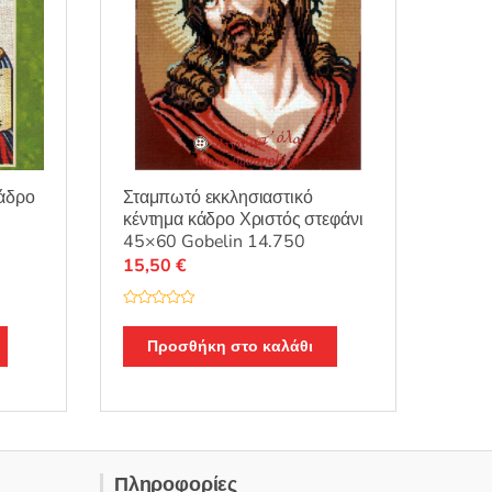
Σταμπωτό εκκλησιαστικό
κάδρο
κέντημα κάδρο Χριστός στεφάνι
45×60 Gobelin 14.750
15,50
€
Β
α
θ
Προσθήκη στο καλάθι
μ
ο
λ
ο
γ
ή
θ
η
κ
ε
Πληροφορίες
μ