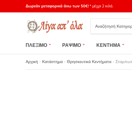
Δωρεάν μεταφορικά άνω των 50€!
* μέχρι 2 κιλά.
Category
name
ΠΛΕΞΙΜΟ
ΡΑΨΙΜΟ
ΚΕΝΤΗΜΑ
Αρχική
-
Κατάστημα
-
Θρησκευτικά Κεντήματα
-
Σταμπωτ