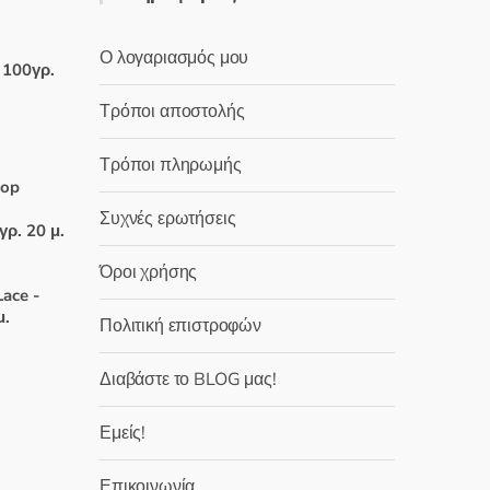
ε
0
α
π
Ο λογαριασμός μου
ό
 100γρ.
5
Τρόποι αποστολής
Τρόποι πληρωμής
χουσα
top
Συχνές ερωτήσεις
:
γρ. 20 μ.
 €.
Όροι χρήσης
χουσα
ace -
μ.
Πολιτική επιστροφών
:
 €.
Διαβάστε το BLOG μας!
χουσα
Εμείς!
:
 €.
Επικοινωνία