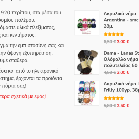
1920 περίπου, στα μέσα του
Ακρυλικό νήμα
οσμίου πολέμου,
Argentina - smc
28μ.
όμαστε υλικά πλεξίματος,
 και κεντήματος.
Βαθμολογή
Original
Η
6,50
€
3,00
€
θηκε με
5.00
ιγμα την εμπιστοσύνη σας και
από 5
price
τρέ
 την άψογη εξυπηρέτηση,
Dama - Lanas S
was:
τιμή
Ολόμαλλο νήμα
ουμε σταθερά.
6,50 €.
είναι
πολυτελείας 50 
σα και από το ηλεκτρονικό
3,00
Original
Η
4,50
€
3,00
€
στημα, έρχονται τα προϊόντα
price
τρέ
Ακρυλικό νήμα L
ν πόρτα σας!
was:
τιμή
Frilly 100γρ. 38
4,50 €.
είναι
ερα σχετικά με εμάς!
3,00
Βαθμολογή
Original
Η
5,80
€
2,50
€
θηκε με
5.00
από 5
price
τρέ
was:
τιμή
5,80 €.
είναι
2,50