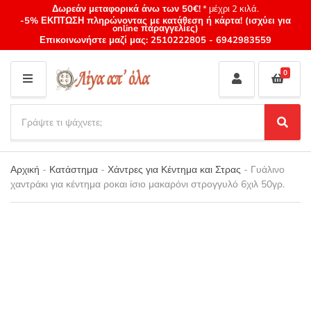
Δωρεάν μεταφορικά άνω των 50€!
* μέχρι 2 κιλά.
-5% ΕΚΠΤΩΣΗ πληρώνοντας με κατάθεση ή κάρτα! (ισχύει για
online παραγγελίες)
Επικοινωνήστε μαζί μας:
2510222805
-
6942983559
0
M
E
S
N
e
S
Category
U
a
e
name
a
r
r
Αρχική
-
Κατάστημα
-
Χάντρες για Κέντημα και Στρας
-
Γυάλινο
c
c
χαντράκι για κέντημα ροκαι ίσιο μακαρόνι στρογγυλό 6χιλ 50γρ.
h
h
p
r
o
d
u
c
t
s