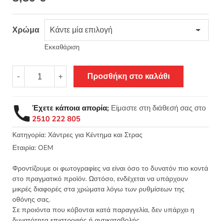
Χρώμα
Εκκαθάριση
Γυάλινο
-
+
Προσθήκη στο καλάθι
χαντράκι
για
κέντημα
Έχετε κάποια απορία;
Είμαστε στη διάθεσή σας στο
ροκαι
2510 222 805
ίσιο
μακαρόνι
Κατηγορία:
Χάντρες για Κέντημα και Στρας
στρογγυλό
Εταιρία:
OEM
6χιλ
50γρ.
Φροντίζουμε οι φωτογραφίες να είναι όσο το δυνατόν πιο κοντά
ποσότητα
στο πραγματικό προϊόν. Ωστόσο, ενδέχεται να υπάρχουν
μικρές διαφορές στα χρώματα λόγω των ρυθμίσεων της
οθόνης σας.
Σε προιόντα που κόβονται κατά παραγγελία, δεν υπάρχει η
δυνατότητα επιστροφής ή αντικαταβολής