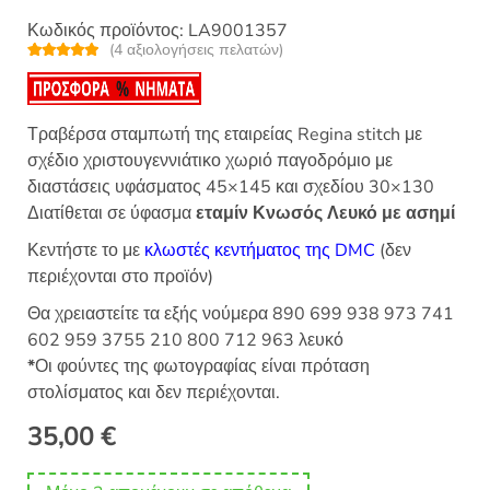
Κωδικός προϊόντος:
LA9001357
(
4
αξιολογήσεις πελατών)
Βαθμολογή
4
θηκε με
5.00
από 5 με
βάση
βαθμολογίες
Τραβέρσα σταμπωτή της εταιρείας Regina stitch με
πελάτη
σχέδιο χριστουγεννιάτικο χωριό παγοδρόμιο με
διαστάσεις υφάσματος 45×145 και σχεδίου 30×130
Διατίθεται σε ύφασμα
εταμίν Κνωσός Λευκό με ασημί
Κεντήστε το με
κλωστές κεντήματος της DMC
(δεν
περιέχονται στο προϊόν)
Θα χρειαστείτε τα εξής νούμερα 890 699 938 973 741
602 959 3755 210 800 712 963 λευκό
*
Οι φούντες της φωτογραφίας είναι πρόταση
στολίσματος και δεν περιέχονται.
35,00
€