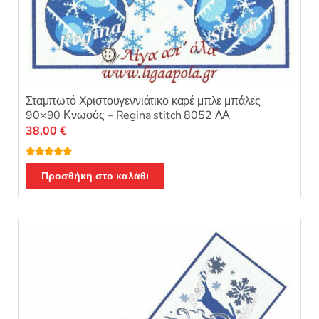
Σταμπωτό Χριστουγεννιάτικο καρέ μπλε μπάλες
90×90 Κνωσός – Regina stitch 8052 ΛΑ
38,00
€
Βαθμολογή
θηκε με
5.00
Προσθήκη στο καλάθι
από 5