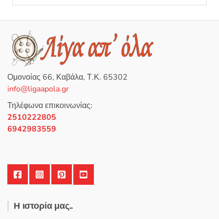
μ
ο
λ
ο
γ
ή
θ
η
κ
ε
μ
ε
0
Ομονοίας 66, Καβάλα, Τ.Κ. 65302
α
π
info@ligaapola.gr
ό
5
Τηλέφωνα επικοινωνίας:
2510222805
6942983559
Η ιστορία μας..