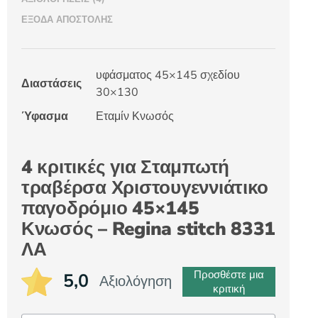
ΈΞΟΔΑ ΑΠΟΣΤΟΛΉΣ
υφάσματος 45×145 σχεδίου
Διαστάσεις
30×130
Ύφασμα
Εταμίν Κνωσός
4 κριτικές για
Σταμπωτή
τραβέρσα Χριστουγεννιάτικο
παγοδρόμιο 45×145
Κνωσός – Regina stitch 8331
ΛΑ
Προσθέστε μια
5,0
Αξιολόγηση
κριτική