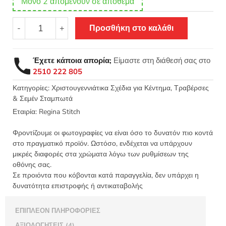
Μόνο 2 απομένουν σε απόθεμα
Σταμπωτή
-
+
Προσθήκη στο καλάθι
τραβέρσα
Χριστουγεννιάτικο
παγοδρόμιο
Έχετε κάποια απορία;
Είμαστε στη διάθεσή σας στο
45x145
2510 222 805
Κνωσός
-
Κατηγορίες:
Χριστουγεννιάτικα Σχέδια για Κέντημα
,
Τραβέρσες
& Σεμέν Σταμπωτά
Regina
stitch
Εταιρία:
Regina Stitch
8331
ΛΑ
Φροντίζουμε οι φωτογραφίες να είναι όσο το δυνατόν πιο κοντά
ποσότητα
στο πραγματικό προϊόν. Ωστόσο, ενδέχεται να υπάρχουν
μικρές διαφορές στα χρώματα λόγω των ρυθμίσεων της
οθόνης σας.
Σε προιόντα που κόβονται κατά παραγγελία, δεν υπάρχει η
δυνατότητα επιστροφής ή αντικαταβολής
ΕΠΙΠΛΈΟΝ ΠΛΗΡΟΦΟΡΊΕΣ
ΑΞΙΟΛΟΓΉΣΕΙΣ (4)