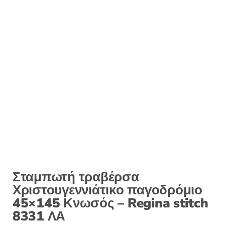
:
Σταμπωτή τραβέρσα
Χριστουγεννιάτικο παγοδρόμιο
45×145 Κνωσός – Regina stitch
8331 ΛΑ