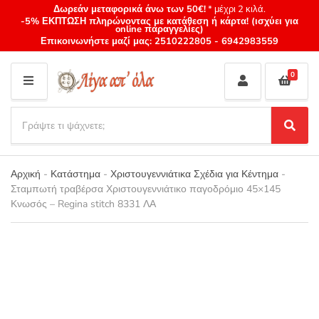
Δωρεάν μεταφορικά άνω των 50€!
* μέχρι 2 κιλά.
-5% ΕΚΠΤΩΣΗ πληρώνοντας με κατάθεση ή κάρτα! (ισχύει για
online παραγγελίες)
Επικοινωνήστε μαζί μας:
2510222805
-
6942983559
0
M
E
S
N
e
S
Category
U
a
e
name
a
r
r
Αρχική
-
Κατάστημα
-
Χριστουγεννιάτικα Σχέδια για Κέντημα
-
c
c
Σταμπωτή τραβέρσα Χριστουγεννιάτικο παγοδρόμιο 45×145
h
h
Κνωσός – Regina stitch 8331 ΛΑ
p
r
o
d
u
c
t
s