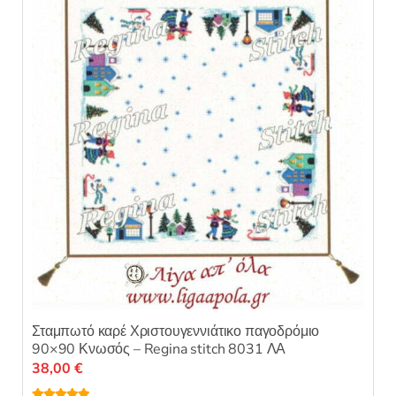
επιλογές
μπορούν
να
επιλεγούν
στη
σελίδα
του
προϊόντος
Σταμπωτό καρέ Χριστουγεννιάτικο παγοδρόμιο
90×90 Κνωσός – Regina stitch 8031 ΛΑ
38,00
€