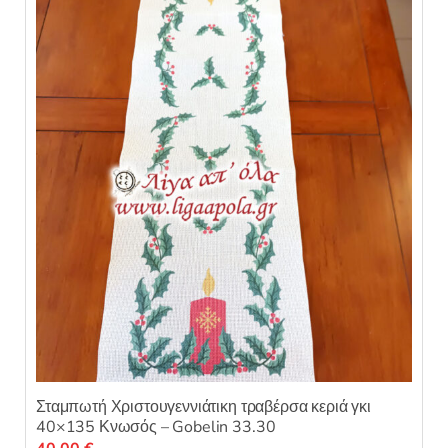
ε
Οι
μ
ε
επιλογές
0
α
μπορούν
π
ό
να
5
επιλεγούν
στη
σελίδα
του
προϊόντος
Σταμπωτή Χριστουγεννιάτικη τραβέρσα κεριά γκι
40×135 Κνωσός – Gobelin 33.30