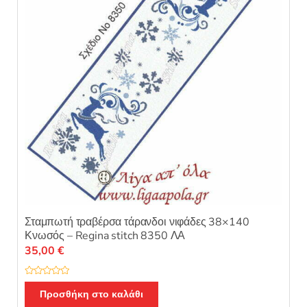
Σταμπωτή τραβέρσα τάρανδοι νιφάδες 38×140
Κνωσός – Regina stitch 8350 ΛΑ
35,00
€
Β
α
Προσθήκη στο καλάθι
θ