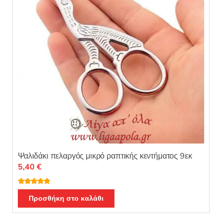
Ψαλιδάκι πελαργός μικρό ραπτικής κεντήματος 9εκ
5,40
€
Βαθμολογή
θηκε με
5.00
Προσθήκη στο καλάθι
από 5