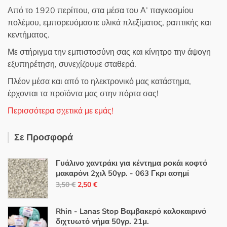
Από το 1920 περίπου, στα μέσα του Α’ παγκοσμίου
πολέμου, εμπορευόμαστε υλικά πλεξίματος, ραπτικής και
κεντήματος.
Με στήριγμα την εμπιστοσύνη σας και κίνητρο την άψογη
εξυπηρέτηση, συνεχίζουμε σταθερά.
Πλέον μέσα και από το ηλεκτρονικό μας κατάστημα,
έρχονται τα προϊόντα μας στην πόρτα σας!
Περισσότερα σχετικά με εμάς!
Σε Προσφορά
Γυάλινο χαντράκι για κέντημα ροκάι κοφτό
μακαρόνι 2χιλ 50γρ. - 063 Γκρι ασημί
Original
Η
3,50
€
2,50
€
price
τρέχουσα
was:
τιμή
Rhin - Lanas Stop Βαμβακερό καλοκαιρινό
3,50 €.
είναι:
διχτυωτό νήμα 50γρ. 21μ.