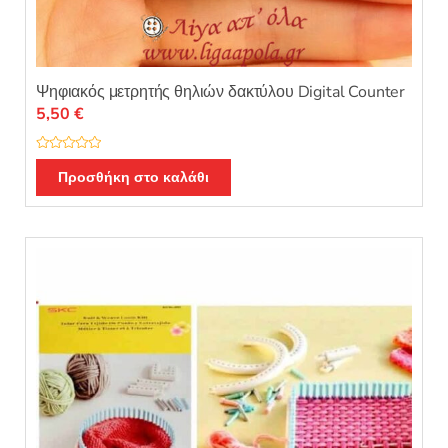
Ψηφιακός μετρητής θηλιών δακτύλου Digital Counter
5,50
€
Β
α
Προσθήκη στο καλάθι
θ
μ
ο
λ
ο
γ
ή
θ
η
κ
ε
μ
ε
0
α
π
ό
5