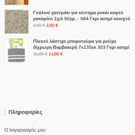
price
τρέχουσα
was:
τιμή
Γυάλινο χαντράκι για κέντημα ροκάι κοφτό
46,80 €.
είναι:
μακαρόνι 2χιλ 50γρ. - 064 Γκρι ασημί ανοιχτό
Original
Η
25,00 €.
3,50
€
2,50
€
price
τρέχουσα
was:
τιμή
Πλεκτό λάστιχο μπορντούρα για ρούχα
3,50 €.
είναι:
δίχρωμη Βαμβακερή 7x135εκ 303 Γκρι ασημί
Original
Η
2,50 €.
16,80
€
11,00
€
price
τρέχουσα
was:
τιμή
16,80 €.
είναι:
11,00 €.
Πληροφορίες
Ο λογαριασμός μου