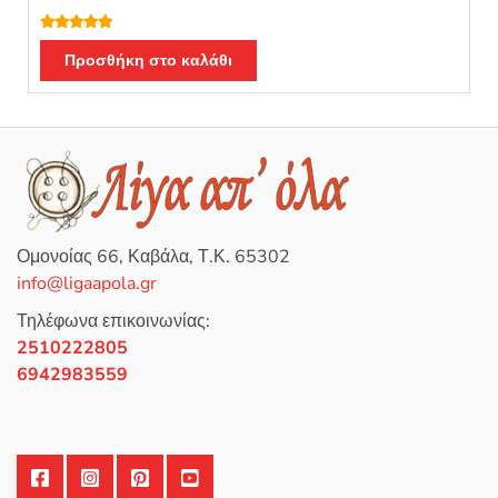
Βαθμολογή
θηκε με
5.00
Προσθήκη στο καλάθι
από 5
Ομονοίας 66, Καβάλα, Τ.Κ. 65302
info@ligaapola.gr
Τηλέφωνα επικοινωνίας:
2510222805
6942983559