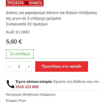
θηκε με
5.00
από 5 με
βάση
βαθμολογίες
Δείκτες για μαρκάρισμα πόντων και θηλιών πλεξίματος
πελάτη
της prym σε 3 υπέροχα χρώματα
Συσκευασία 30 τεμαχίων
Κωδ: 611882
5,60
€
Σε απόθεμα
Δείκτες
-
+
Προσθήκη στο καλάθι
για
μαρκάρισμα
πόντων
Έχετε κάποια απορία;
Είμαστε στη διάθεσή σας στο
Prym
2510 222 805
611882
ποσότητα
Κατηγορία:
Βοηθητικά πλεξίματος
Εταιρία:
Prym