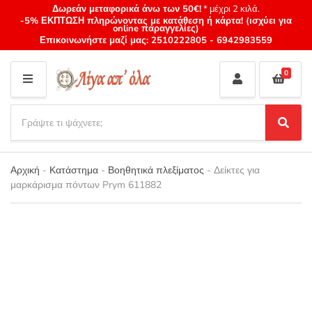
Δωρεάν μεταφορικά άνω των 50€!
* μέχρι 2 κιλά.
-5% ΕΚΠΤΩΣΗ πληρώνοντας με κατάθεση ή κάρτα! (ισχύει για
online παραγγελίες)
Επικοινωνήστε μαζί μας:
2510222805
-
6942983559
0
M
E
S
N
e
S
Category
U
a
e
name
a
r
r
Αρχική
-
Κατάστημα
-
Βοηθητικά πλεξίματος
-
Δείκτες για
c
c
μαρκάρισμα πόντων Prym 611882
h
h
p
r
o
d
u
c
t
s