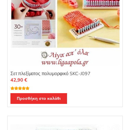
Σετ πλεξίματος πολυμορφικό SKC-J097
42,90
€
Βαθμολογή
θηκε με
5.00
Προσθήκη στο καλάθι
από 5