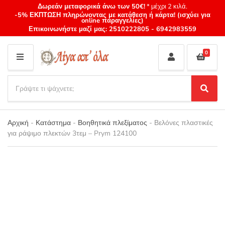
Δωρεάν μεταφορικά άνω των 50€!
* μέχρι 2 κιλά.
-5% ΕΚΠΤΩΣΗ πληρώνοντας με κατάθεση ή κάρτα! (ισχύει για
online παραγγελίες)
Επικοινωνήστε μαζί μας:
2510222805
-
6942983559
0
M
E
S
N
e
S
Category
U
a
e
name
a
r
r
Αρχική
-
Κατάστημα
-
Βοηθητικά πλεξίματος
-
Βελόνες πλαστικές
c
c
για ράψιμο πλεκτών 3τεμ – Prym 124100
h
h
p
r
o
d
u
c
t
s