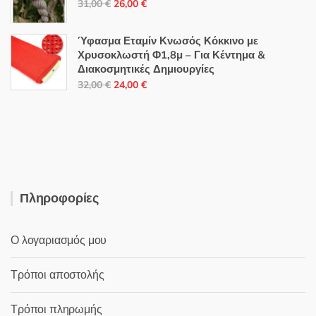
Original
Η
31,00
€
26,00
€
32,60 €.
price
τρέχουσα
was:
τιμή
Ύφασμα Εταμίν Κνωσός Κόκκινο με
31,00 €.
είναι:
Χρυσοκλωστή Φ1,8μ – Για Κέντημα &
Διακοσμητικές Δημιουργίες
26,00 €.
Original
Η
32,00
€
24,00
€
price
τρέχουσα
was:
τιμή
32,00 €.
είναι:
24,00 €.
Πληροφορίες
Ο λογαριασμός μου
Τρόποι αποστολής
Τρόποι πληρωμής