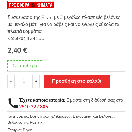
θηκε με
5.00
από 5 με
βάση
βαθμολογίες
Συσκευασία της Prym με 3 μεγάλες πλαστικές βελόνες
πελάτη
με μεγάλο μάτι, για να ράβεις και να ενώνεις εύκολα τα
πλεκτά κομμάτια.
Κωδικός 124100
2,40
€
Σε απόθεμα
Βελόνες
-
+
Προσθήκη στο καλάθι
πλαστικές
για
ράψιμο
Έχετε κάποια απορία;
Είμαστε στη διάθεσή σας στο
πλεκτών
2510 222 805
3τεμ
-
Κατηγορίες:
Βοηθητικά πλεξίματος
,
Βελονάκια και Βελόνες
,
Βελόνες για Ραπτική
Prym
124100
Εταιρία:
Prym