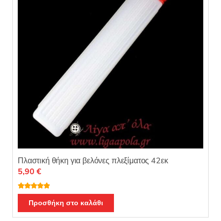
Πλαστική θήκη για βελόνες πλεξίματος 42εκ
5,90
€
Βαθμολογή
θηκε με
5.00
Προσθήκη στο καλάθι
από 5