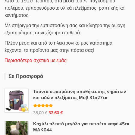
Από το 1920 περίπου, στα μέσα του Α’ παγκοσμίου
πολέμου, εμπορευόμαστε υλικά πλεξίματος, ραπτικής και
κεντήματος.
Με στήριγμα την εμπιστοσύνη σας και κίνητρο την άψογη
εξυπηρέτηση, συνεχίζουμε σταθερά.
Πλέον μέσα και από το ηλεκτρονικό μας κατάστημα,
έρχονται τα προϊόντα μας στην πόρτα σας!
Περισσότερα σχετικά με εμάς!
Σε Προσφορά
Τσάντα υφασμάτινη αποθήκευσης νημάτων
και ειδών πλεξίματος Μοβ 31x27εκ
Βαθμολογή
Original
Η
35,00
€
32,60
€
θηκε με
5.00
από 5
price
τρέχουσα
Κοχύλι πλεκτό μεγάλο για πετσέτα καφέ 45εκ
was:
τιμή
ΜΑΚ044
35,00 €.
είναι: