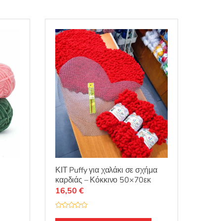
ΚΙΤ Puffy για χαλάκι σε σχήμα
καρδιάς – Κόκκινο 50×70εκ
16,50
€
Β
α