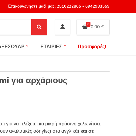
Επικοινωνήστε μαζί μας:
2510222805
-
6942983559
0
0,00
€
S
e
a
ΑΞΕΣΟΥΑΡ
ΕΤΑΙΡΙΕΣ
Προσφορές!
r
c
h
mi για αρχάριους
αι για να πλέξετε μια μικρή πράσινη χελωνίτσα.
ουν αναλυτικές οδηγίες( στα αγγλικά)
και σε