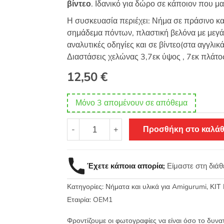
βίντεο
. Ιδανικό για δώρο σε κάποιον που μα
Η συσκευασία περιέχει: Νήμα σε πράσινο κα
σημάδεμα πόντων, πλαστική βελόνα με μεγάλο
αναλυτικές οδηγίες και σε βίντεο(στα αγγλικ
Διαστάσεις χελώνας 3,7εκ ύψος , 7εκ πλάτο
12,50
€
Μόνο 3 απομένουν σε απόθεμα
Κιτ
-
+
Προσθήκη στο καλάθ
πλεξίματος
amigurumi
για
Έχετε κάποια απορία;
Είμαστε στη διά
αρχάριους
πράσινη
Κατηγορίες:
Νήματα και υλικά για Amigurumi
,
ΚΙΤ 
χελωνίτσα
ποσότητα
Εταιρία:
OEM1
Φροντίζουμε οι φωτογραφίες να είναι όσο το δυνα