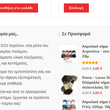
λογή
Βαθμολογή
ε
5.00
θηκε με
4.94
Αυτό
από 5
οσθήκη στο καλάθι
Επιλογή
το
προϊόν
έχει
πολλαπλές
ορία μας..
Σε Προσφορά
παραλλαγές
Οι
1920 περίπου, στα μέσα του
Ακρυλικό νήμα
επιλογές
οσμίου πολέμου,
Argentina - smc
μπορούν
28μ.
όμαστε υλικά πλεξίματος,
να
 και κεντήματος.
επιλεγούν
Βαθμολογή
Original
Η
6,50
€
3,00
€
θηκε με
5.00
στη
ιγμα την εμπιστοσύνη σας και
από 5
price
τρέ
σελίδα
 την άψογη εξυπηρέτηση,
Dama - Lanas S
was:
τιμή
του
Ολόμαλλο νήμα
ουμε σταθερά.
6,50 €.
είναι
πολυτελείας 50 
προϊόντος
σα και από το ηλεκτρονικό
3,00
Original
Η
4,50
€
3,00
€
στημα, έρχονται τα προϊόντα
price
τρέ
Ακρυλικό νήμα L
ν πόρτα σας!
was:
τιμή
Frilly 100γρ. 38