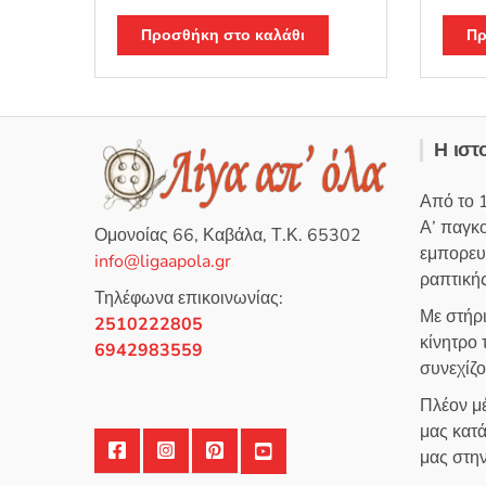
Βαθμολογή
Βαθμο
θηκε με
5.00
θηκε μ
από 5
από 5
Προσθήκη στο καλάθι
Πρ
Η ιστ
Από το 
Α’ παγκ
Ομονοίας 66, Καβάλα, Τ.Κ. 65302
εμπορευ
info@ligaapola.gr
ραπτικής
Τηλέφωνα επικοινωνίας:
Με στήρ
2510222805
κίνητρο
6942983559
συνεχίζ
Πλέον μέ
μας κατά
μας στη