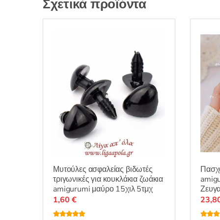
Σχετικά προϊόντα
Μυτούλες ασφαλείας βιδωτές
Πασχα
τριγωνικές για κουκλάκια ζωάκια
amigu
amigurumi μαύρο 15χιλ 5τμχ
Ζευγα
1,60
€
23,8