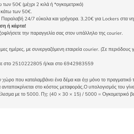
ων 50€ (μέχρι 2 κιλά ή *ογκομετρικό)
ς κάτω των 50€.
 Παραλαβή 24/7 εύκολα και γρήγορα. 3,20€ για Lockers στα νη
η ή κάρτα!
ξοφλήσετε την παραγγελία σας στον υπάλληλο της courier.
ες ημέρες, με συνεργαζόμενη εταιρεία courier. (Σε περιόδους γ
είτε στο 2510222805 ή/και στο 6942983559
 χώρο που καταλαμβάνει ένα δέμα και όχι μόνο το πραγματικό τ
 ανταποκρίνεται στο κόστος μεταφοράς.Ο υπολογισμός του γίνετ
έλεσμα με το 5000. Πχ: (40 × 30 × 15) / 5000 = Ογκομετρικό β