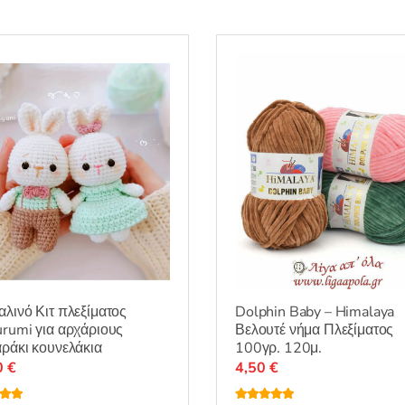
λινό Κιτ πλεξίματος
Dolphin Baby – Himalaya
rumi για αρχάριους
Βελουτέ νήμα Πλεξίματος
ράκι κουνελάκια
100γρ. 120μ.
0
€
4,50
€