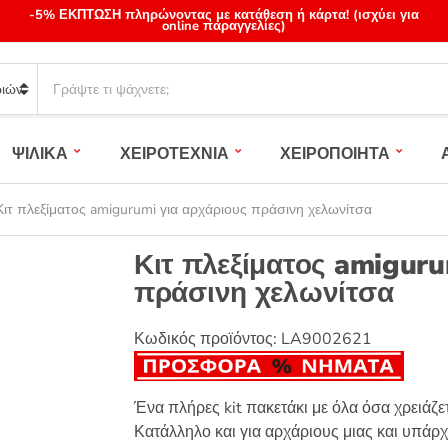
-5% ΕΚΠΤΩΣΗ πληρώνοντας με κατάθεση ή κάρτα! (ισχύει για
online παραγγελίες)
S
e
a
r
ΨΙΛΙΚΑ
ΧΕΙΡΟΤΕΧΝΙΑ
ΧΕΙΡΟΠΟΙΗΤΑ
c
h
p
Κιτ πλεξίματος amigurumi για αρχάριους πράσινη χελωνίτσα
r
o
Κιτ πλεξίματος amiguru
d
πράσινη χελωνίτσα
u
c
t
Κωδικός προϊόντος:
LA9002621
s
:
Ένα πλήρες kit πακετάκι με όλα όσα χρειάζετ
Κατάλληλο και για αρχάριους μιας και υπάρχ