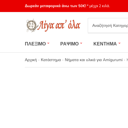
Δωρεάν μεταφορικά άνω των 50€!
* μέχρι 2 κιλά.
Category
name
ΠΛΕΞΙΜΟ
ΡΑΨΙΜΟ
ΚΕΝΤΗΜΑ
Αρχική
-
Κατάστημα
-
Νήματα και υλικά για Amigurumi
-