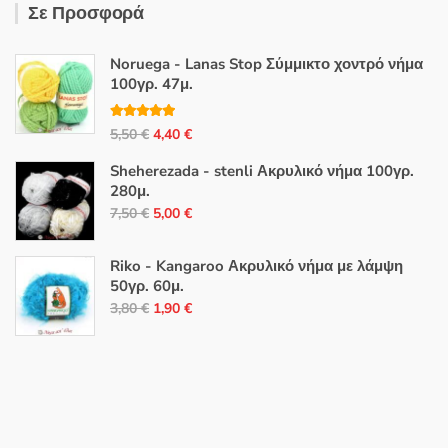
Σε Προσφορά
Noruega - Lanas Stop Σύμμικτο χοντρό νήμα
100γρ. 47μ.
Βαθμολογή
Original
Η
5,50
€
4,40
€
θηκε με
5.00
από 5
price
τρέχουσα
Sheherezada - stenli Ακρυλικό νήμα 100γρ.
was:
τιμή
280μ.
5,50 €.
είναι:
Original
Η
7,50
€
5,00
€
4,40 €.
price
τρέχουσα
was:
τιμή
Riko - Kangaroo Ακρυλικό νήμα με λάμψη
7,50 €.
είναι:
50γρ. 60μ.
Original
Η
5,00 €.
3,80
€
1,90
€
price
τρέχουσα
was:
τιμή
3,80 €.
είναι:
1,90 €.