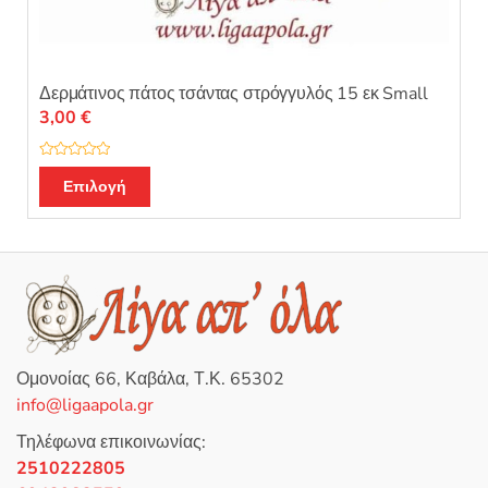
Δερμάτινος πάτος τσάντας στρόγγυλός 15 εκ Small
3,00
€
Β
Αυτό
α
Επιλογή
θ
το
μ
ο
προϊόν
λ
ο
έχει
γ
ή
πολλαπλές
θ
η
παραλλαγές.
κ
ε
Οι
μ
ε
επιλογές
0
Ομονοίας 66, Καβάλα, Τ.Κ. 65302
α
μπορούν
π
info@ligaapola.gr
ό
να
5
επιλεγούν
Τηλέφωνα επικοινωνίας:
στη
2510222805