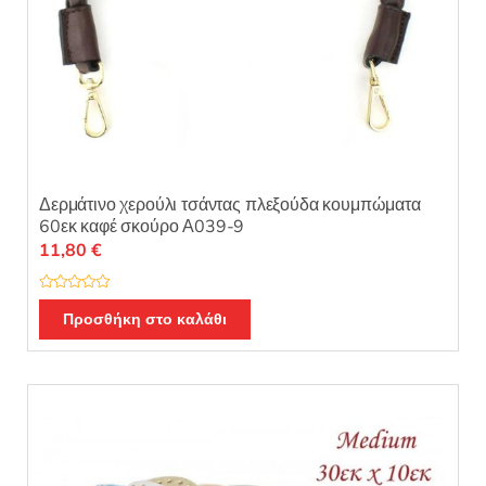
Δερμάτινο χερούλι τσάντας πλεξούδα κουμπώματα
60εκ καφέ σκούρο Α039-9
11,80
€
Β
α
Προσθήκη στο καλάθι
θ
μ
ο
λ
ο
γ
ή
θ
η
κ
ε
μ
ε