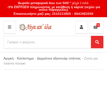
Δωρεάν μεταφορικά άνω των 50€!
* μέχρι 2 κιλά.
-5% ΕΚΠΤΩΣΗ πληρώνοντας με κατάθεση ή κάρτα! (ισχύει για
online παραγγελίες)
Επικοινωνήστε μαζί μας:
2510222805
-
6942983559
0
M
E
S
N
e
S
Category
U
a
e
name
a
r
r
Αρχική
-
Κατάστημα
-
Δερμάτινα αξεσουάρ τσάντας
-
Ζώνη για
c
c
τσάντα πουγκί
h
h
p
r
o
d
u
c
t
s