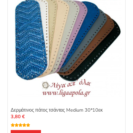
0
α
π
ό
5
Δερμάτινος πάτος τσάντας Medium 30*10εκ
3,80
€
Βαθμολογή