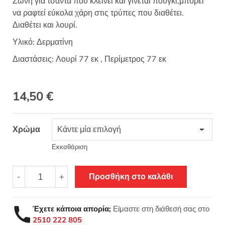
Ζώνη για τσάντα που κλείνει και γίνεται πουγκί,μπορεί
να ραφτεί εύκολα χάρη στις τρύπες που διαθέτει.
Διαθέτει και λουρί.
Υλικό: Δερματίνη
Διαστάσεις: Λουρί 77 εκ , Περίμετρος 77 εκ
14,50
€
Χρώμα
Εκκαθάριση
Ζώνη
-
+
Προσθήκη στο καλάθι
για
τσάντα
πουγκί
Έχετε κάποια απορία;
Είμαστε στη διάθεσή σας στο
ποσότητα
2510 222 805