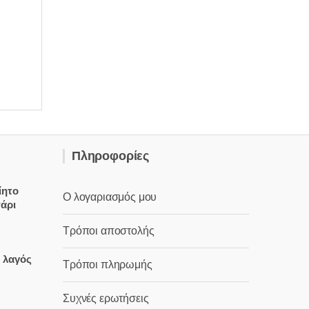
Πληροφορίες
ίητο
Ο λογαριασμός μου
τάρι
Τρόποι αποστολής
έχουσα
ς λαγός
Τρόποι πληρωμής
μή
ναι:
Συχνές ερωτήσεις
,00 €.
έχουσα