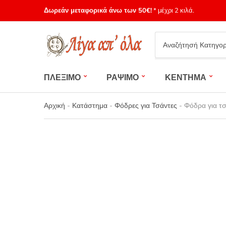
Δωρεάν μεταφορικά άνω των 50€!
* μέχρι 2 κιλά.
Category
name
ΠΛΕΞΙΜΟ
ΡΑΨΙΜΟ
ΚΕΝΤΗΜΑ
Αρχική
-
Κατάστημα
-
Φόδρες για Τσάντες
-
Φόδρα για τ