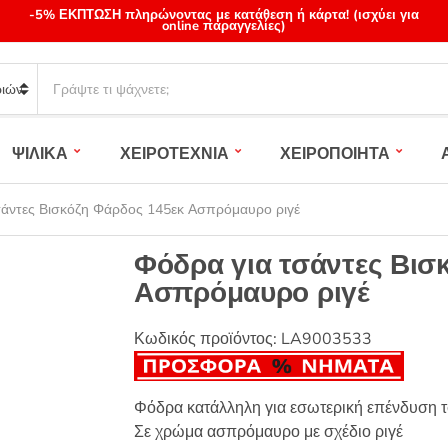
-5% ΕΚΠΤΩΣΗ πληρώνοντας με κατάθεση ή κάρτα! (ισχύει για
online παραγγελίες)
S
e
a
r
ΨΙΛΙΚΑ
ΧΕΙΡΟΤΕΧΝΙΑ
ΧΕΙΡΟΠΟΙΗΤΑ
c
h
p
σάντες Βισκόζη Φάρδος 145εκ Ασπρόμαυρο ριγέ
r
o
Φόδρα για τσάντες Βισ
d
Ασπρόμαυρο ριγέ
u
c
t
Κωδικός προϊόντος:
LA9003533
s
:
Φόδρα κατάλληλη για εσωτερική επένδυση τσά
Σε χρώμα ασπρόμαυρο με σχέδιο ριγέ