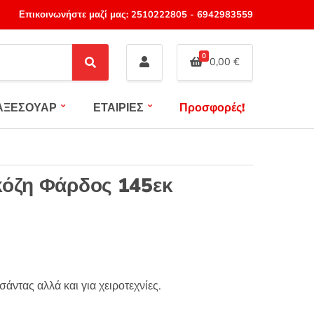
Επικοινωνήστε μαζί μας:
2510222805
-
6942983559
0
0,00
€
S
e
a
ΑΞΕΣΟΥΑΡ
ΕΤΑΙΡΙΕΣ
Προσφορές!
r
c
h
κόζη Φάρδος 145εκ
ντας αλλά και για χειροτεχνίες.