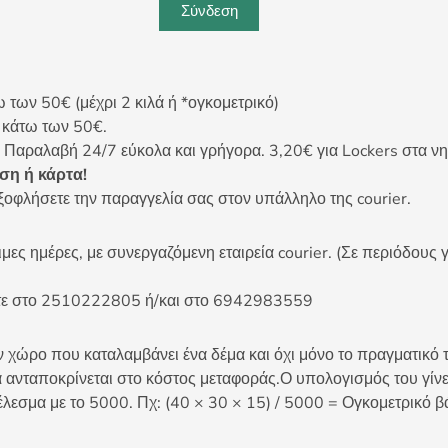
Σύνδεση
ων 50€ (μέχρι 2 κιλά ή *ογκομετρικό)
ς κάτω των 50€.
 Παραλαβή 24/7 εύκολα και γρήγορα. 3,20€ για Lockers στα νη
η ή κάρτα!
ξοφλήσετε την παραγγελία σας στον υπάλληλο της courier.
ες ημέρες, με συνεργαζόμενη εταιρεία courier. (Σε περιόδους γ
είτε στο 2510222805 ή/και στο 6942983559
 χώρο που καταλαμβάνει ένα δέμα και όχι μόνο το πραγματικό τ
 ανταποκρίνεται στο κόστος μεταφοράς.Ο υπολογισμός του γίνετ
έλεσμα με το 5000. Πχ: (40 × 30 × 15) / 5000 = Ογκομετρικό β