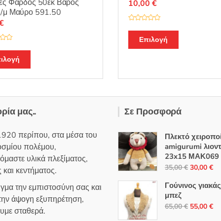
ες Φάρδος 50εκ Βάρος
10,00
€
./μ Μαύρο 591.50
€
Β
α
θ
Επιλογή
μ
ο
λ
ιλογή
ο
γ
ή
θ
η
κ
ε
μ
ε
ορία μας..
Σε Προσφορά
0
α
π
ό
1920 περίπου, στα μέσα του
Πλεκτό χειροπο
5
οσμίου πολέμου,
amigurumi λιον
23x15 ΜΑΚ069
όμαστε υλικά πλεξίματος,
Original
Η
35,00
€
30,00
€
 και κεντήματος.
price
τρ
Γούνινος γιακά
ιγμα την εμπιστοσύνη σας και
was:
τι
μπεζ
 την άψογη εξυπηρέτηση,
35,00 €.
εί
Original
Η
65,00
€
55,00
€
ουμε σταθερά.
30
price
τρ