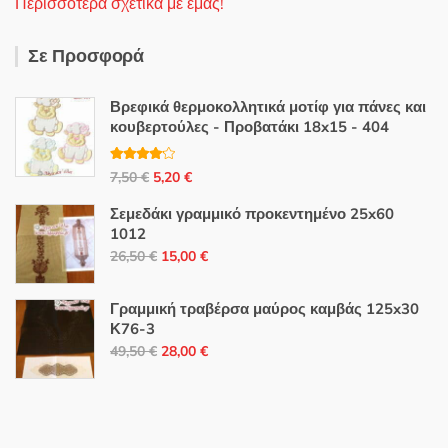
Περισσότερα σχετικά με εμάς!
Σε Προσφορά
Βρεφικά θερμοκολλητικά μοτίφ για πάνες και
κουβερτούλες - Προβατάκι 18x15 - 404
Βαθμολο
Original
Η
7,50
€
5,20
€
γήθηκε με
4.00
από
price
τρέχουσα
5
Σεμεδάκι γραμμικό προκεντημένο 25x60
was:
τιμή
1012
7,50 €.
είναι:
Original
Η
26,50
€
15,00
€
5,20 €.
price
τρέχουσα
was:
τιμή
Γραμμική τραβέρσα μαύρος καμβάς 125x30
26,50 €.
είναι:
Κ76-3
Original
Η
15,00 €.
49,50
€
28,00
€
price
τρέχουσα
was:
τιμή
49,50 €.
είναι:
28,00 €.