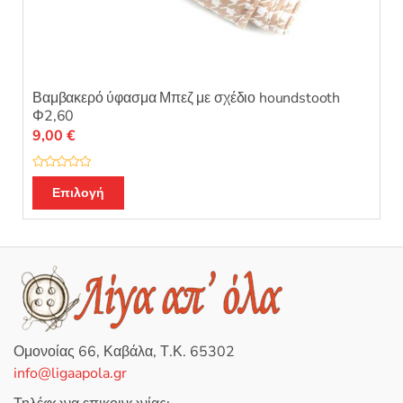
Βαμβακερό ύφασμα Μπεζ με σχέδιο houndstooth
Φ2,60
9,00
€
Β
α
Επιλογή
θ
μ
ο
λ
ο
γ
ή
θ
η
κ
ε
μ
ε
0
Ομονοίας 66, Καβάλα, Τ.Κ. 65302
α
π
info@ligaapola.gr
ό
5