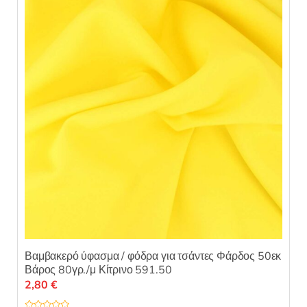
επιλογές
μπορούν
να
επιλεγούν
στη
σελίδα
του
προϊόντος
Βαμβακερό ύφασμα / φόδρα για τσάντες Φάρδος 50εκ
Βάρος 80γρ./μ Κίτρινο 591.50
2,80
€