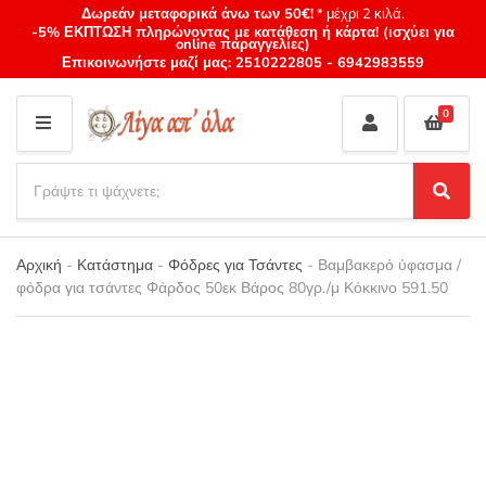
Δωρεάν μεταφορικά άνω των 50€!
* μέχρι 2 κιλά.
-5% ΕΚΠΤΩΣΗ πληρώνοντας με κατάθεση ή κάρτα! (ισχύει για
online παραγγελίες)
Επικοινωνήστε μαζί μας:
2510222805
-
6942983559
0
M
E
S
N
e
S
Category
U
a
e
name
a
r
r
Αρχική
-
Κατάστημα
-
Φόδρες για Τσάντες
-
Βαμβακερό ύφασμα /
c
c
φόδρα για τσάντες Φάρδος 50εκ Βάρος 80γρ./μ Κόκκινο 591.50
h
h
p
r
o
d
u
c
t
s