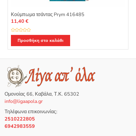
Κούμπωμα τσάντας Prym 416485
11,40
€
Β
α
Προσθήκη στο καλάθι
θ
μ
ο
λ
ο
γ
ή
θ
η
κ
ε
μ
ε
0
Ομονοίας 66, Καβάλα, Τ.Κ. 65302
α
π
info@ligaapola.gr
ό
5
Τηλέφωνα επικοινωνίας:
2510222805
6942983559