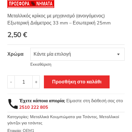
θηκε με
5.00
από 5 με
βάση
βαθμολογίες
Μεταλλικός κρίκος με μηχανισμό (ανοιγόμενος)
πελάτη
Εξωτερική Διάμετρος 33 mm – Εσωτερική 25mm
2,50
€
Χρώμα
Εκκαθάριση
Μεσαίος
-
+
Προσθήκη στο καλάθι
κρίκος
ανοιγόμενος
Εξ.
Έχετε κάποια απορία;
Είμαστε στη διάθεσή σας στο
Διάμετρος
2510 222 805
33mm
ποσότητα
Κατηγορίες:
Μεταλλικά Κουμπώματα για Τσάντες
,
Μεταλλικοί
γάντζοι για τσάντες
Εταιρία:
OEM1