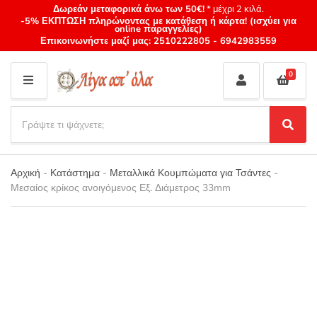
Δωρεάν μεταφορικά άνω των 50€!
* μέχρι 2 κιλά.
-5% ΕΚΠΤΩΣΗ πληρώνοντας με κατάθεση ή κάρτα! (ισχύει για
online παραγγελίες)
Επικοινωνήστε μαζί μας:
2510222805
-
6942983559
0
M
E
S
N
e
S
Category
U
a
e
name
a
r
r
Αρχική
-
Κατάστημα
-
Μεταλλικά Κουμπώματα για Τσάντες
-
c
c
Μεσαίος κρίκος ανοιγόμενος Εξ. Διάμετρος 33mm
h
h
p
r
o
d
u
c
t
s