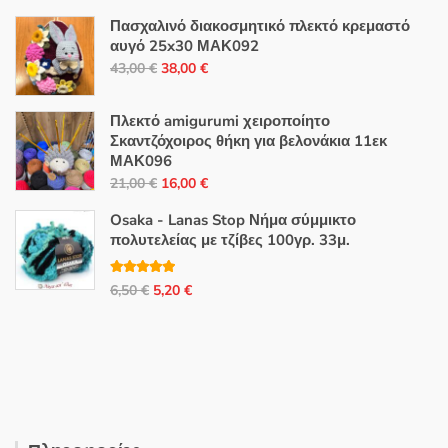
Πασχαλινό διακοσμητικό πλεκτό κρεμαστό
αυγό 25x30 ΜΑΚ092
Original
Η
43,00
€
38,00
€
price
τρέχουσα
was:
τιμή
Πλεκτό amigurumi χειροποίητο
43,00 €.
είναι:
Σκαντζόχοιρος θήκη για βελονάκια 11εκ
ΜΑΚ096
38,00 €.
Original
Η
21,00
€
16,00
€
price
τρέχουσα
Osaka - Lanas Stop Νήμα σύμμικτο
was:
τιμή
πολυτελείας με τζίβες 100γρ. 33μ.
21,00 €.
είναι:
16,00 €.
Βαθμολογή
Original
Η
6,50
€
5,20
€
θηκε με
5.00
από 5
price
τρέχουσα
was:
τιμή
6,50 €.
είναι:
5,20 €.