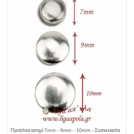
να
επιλεγούν
στη
σελίδα
του
προϊόντος
Πριτσίνια ασημί 7mm – 9mm – 10mm – Συσκευασία