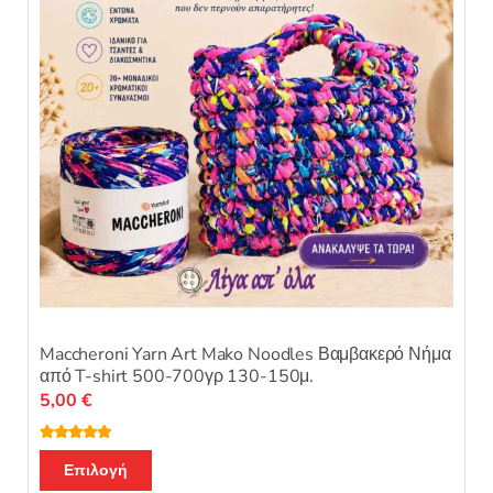
να
5
επιλεγούν
στη
σελίδα
του
προϊόντος
Maccheroni Yarn Art Mako Noodles Βαμβακερό Νήμα
από T-shirt 500-700γρ 130-150μ.
5,00
€
Βαθμολογή
Αυτό
θηκε με
Επιλογή
4.76
από 5
το