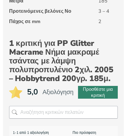
Μέτρα
185
Προτεινόμενες βελόνες Νο
3 – 4
Πάχος σε mm
2
1 κριτική για
PP Glitter
Macrame Νήμα μακραμέ
τσάντας με λάμψη
πολυπροπυλένιο 2χιλ. 2005
– Hobbytrend 200γρ. 185μ.
Προσθέστε μια
5,0
Αξιολόγηση
κριτική
1-1 από 1 αξιολογήση