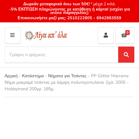
Δωρεάν μεταφορικά άνω των 50€!
* μέχρι 2 κιλά.
-5% ΕΚΠΤΩΣΗ πληρώνοντας με κατάθεση ή κάρτα! (ισχύει για
online παραγγελίες)
Επικοινωνήστε μαζί μας:
2510222805
-
6942983559
0
M
E
S
N
e
S
Category
U
a
e
name
a
r
r
Αρχική
-
Κατάστημα
-
Νήματα για Τσάντες
-
PP Glitter Macrame
c
c
Νήμα μακραμέ τσάντας με λάμψη πολυπροπυλένιο 2χιλ. 2005 –
h
h
Hobbytrend 200γρ. 185μ.
p
r
o
d
u
c
t
s