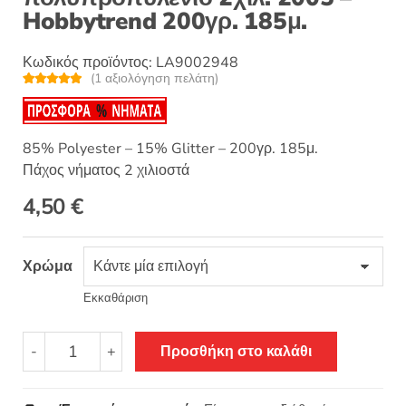
Hobbytrend 200γρ. 185μ.
Κωδικός προϊόντος:
LA9002948
(
1
αξιολόγηση πελάτη)
Βαθμολογή
1
θηκε με
5.00
από 5 με
βάση
βαθμολογία
85% Polyester – 15% Glitter – 200γρ. 185μ.
πελάτη
Πάχος νήματος 2 χιλιοστά
4,50
€
Χρώμα
Εκκαθάριση
PP
-
+
Προσθήκη στο καλάθι
Glitter
Macrame
Νήμα