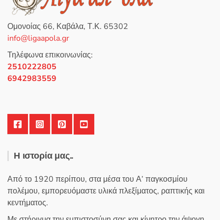
Οι
επιλογές
Ομονοίας 66, Καβάλα, Τ.Κ. 65302
μπορούν
info@ligaapola.gr
να
επιλεγούν
Τηλέφωνα επικοινωνίας:
στη
2510222805
σελίδα
6942983559
του
προϊόντος
Η ιστορία μας..
Από το 1920 περίπου, στα μέσα του Α’ παγκοσμίου
πολέμου, εμπορευόμαστε υλικά πλεξίματος, ραπτικής και
κεντήματος.
Με στήριγμα την εμπιστοσύνη σας και κίνητρο την άψογη