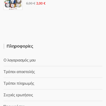
3,90 €.
είναι:
Original
Η
6,90
€
2,00
€
2,80 €.
price
τρέχουσα
was:
τιμή
6,90 €.
είναι:
2,00 €.
Πληροφορίες
Ο λογαριασμός μου
Τρόποι αποστολής
Τρόποι πληρωμής
Συχνές ερωτήσεις