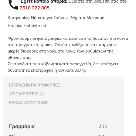
Έχετε κάποια απορία;
Είμαστε στη διάθεσή σας στο
μακραμέ
2510 222 805
τσάντας
με
Κατηγορίες:
Νήματα για Τσάντες
,
Νήματα Μακραμέ
λάμψη
Εταιρία:
Hobbytrend
πολυπροπυλένιο
2χιλ.
Φροντίζουμε οι φωτογραφίες να είναι όσο το δυνατόν πιο κοντά
2005
στο πραγματικό προϊόν. Ωστόσο, ενδέχεται να υπάρχουν
-
μικρές διαφορές στα χρώματα λόγω των ρυθμίσεων της
οθόνης σας.
Hobbytrend
Σε προιόντα που κόβονται κατά παραγγελία, δεν υπάρχει η
200γρ.
δυνατότητα επιστροφής ή αντικαταβολής
185μ.
ποσότητα
ΕΠΙΠΛΈΟΝ ΠΛΗΡΟΦΟΡΊΕΣ
ΑΞΙΟΛΟΓΉΣΕΙΣ (1)
ΈΞΟΔΑ ΑΠΟΣΤΟΛΉΣ
Γραμμάρια
200