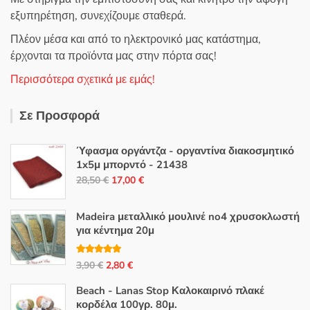
εξυπηρέτηση, συνεχίζουμε σταθερά.
Πλέον μέσα και από το ηλεκτρονικό μας κατάστημα,
έρχονται τα προϊόντα μας στην πόρτα σας!
Περισσότερα σχετικά με εμάς!
Σε Προσφορά
Ύφασμα οργάντζα - οργαντίνα διακοσμητικό
1x5μ μπορντό - 21438
Original
Η
28,50
€
17,00
€
price
τρέχουσα
was:
τιμή
Madeira μεταλλικό μουλινέ no4 χρυσοκλωστή
28,50 €.
είναι:
για κέντημα 20μ
17,00 €.
Βαθμολογή
Original
Η
3,90
€
2,80
€
θηκε με
5.00
από 5
price
τρέχουσα
Beach - Lanas Stop Καλοκαιρινό πλακέ
was:
τιμή
κορδέλα 100γρ. 80μ.