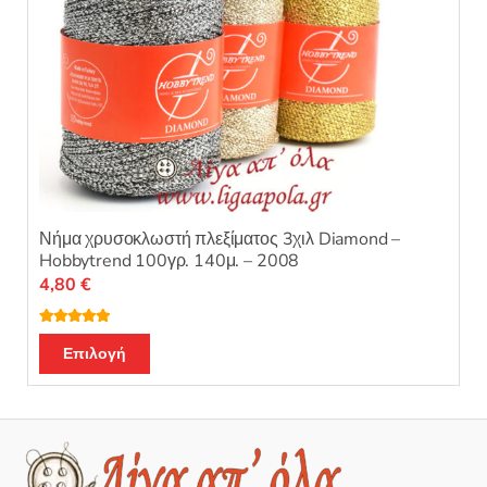
προϊόντος
Νήμα χρυσοκλωστή πλεξίματος 3χιλ Diamond –
Hobbytrend 100γρ. 140μ. – 2008
4,80
€
Βαθμολογή
Αυτό
θηκε με
5.00
Επιλογή
από 5
το
προϊόν
έχει
πολλαπλές
παραλλαγές.