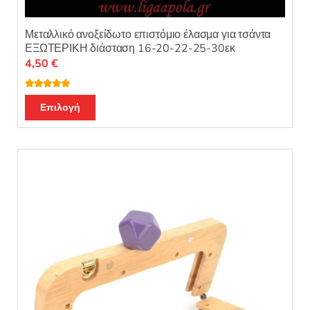
Μεταλλικό ανοξείδωτο επιστόμιο έλασμα για τσάντα
ΕΞΩΤΕΡΙΚΗ διάσταση 16-20-22-25-30εκ
4,50
€
Βαθμολογή
Αυτό
θηκε με
5.00
Επιλογή
από 5
το
προϊόν
έχει
πολλαπλές
παραλλαγές.
Οι
επιλογές
μπορούν
να
επιλεγούν
στη
σελίδα