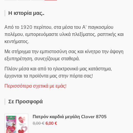
Η ιστορία μας..
Από το 1920 περίπου, στα μέσα του Α’ παγκοσμίου
πολέμου, εμπορευόμαστε υλικά πλεξίματος, ραπτικής και
κεντήματος.
Με στήριγμα την εμπιστοσύνη σας και κίνητρο την άψογη
εξυπηρέτηση, συνεχίζουμε σταθερά.
Πλέον μέσα και από το ηλεκτρονικό μας κατάστημα,
έρχονται τα προϊόντα μας στην πόρτα σας!
Περισσότερα σχετικά με εμάς!
Σε Προσφορά
Πατρόν καρδιά μεγάλη Clover 8705
Original
Η
8,00
€
6,00
€
price
τρέχουσα