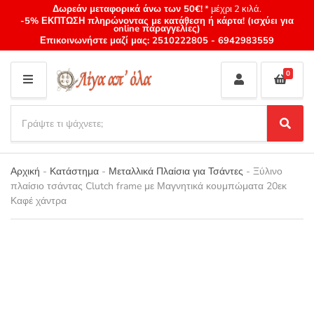
Δωρεάν μεταφορικά άνω των 50€!
* μέχρι 2 κιλά.
-5% ΕΚΠΤΩΣΗ πληρώνοντας με κατάθεση ή κάρτα! (ισχύει για
online παραγγελίες)
Επικοινωνήστε μαζί μας:
2510222805
-
6942983559
0
M
E
S
N
e
S
Category
U
a
e
name
a
r
r
Αρχική
-
Κατάστημα
-
Μεταλλικά Πλαίσια για Τσάντες
-
Ξύλινο
c
c
πλαίσιο τσάντας Clutch frame με Μαγνητικά κουμπώματα 20εκ
h
h
Καφέ χάντρα
p
r
o
d
u
c
t
s