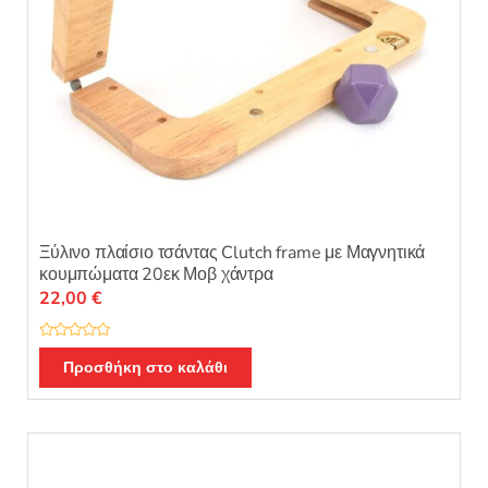
του
προϊόντος
Ξύλινο πλαίσιο τσάντας Clutch frame με Μαγνητικά
κουμπώματα 20εκ Μοβ χάντρα
22,00
€
Β
α
Προσθήκη στο καλάθι
θ
μ
ο
λ
ο
γ
ή
θ
η