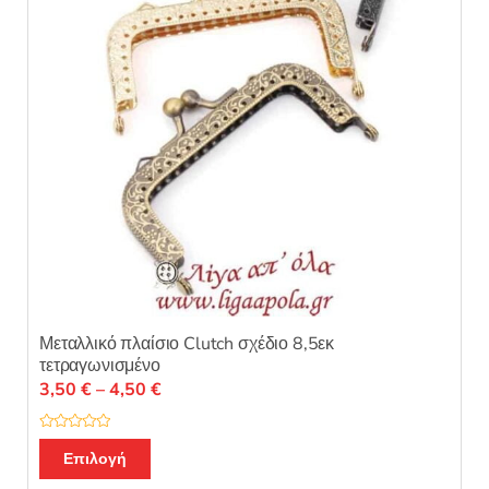
Μεταλλικό πλαίσιο Clutch σχέδιο 8,5εκ
τετραγωνισμένο
Price
3,50
€
–
4,50
€
range:
3,50 €
Β
Αυτό
α
Επιλογή
through
θ
το
μ