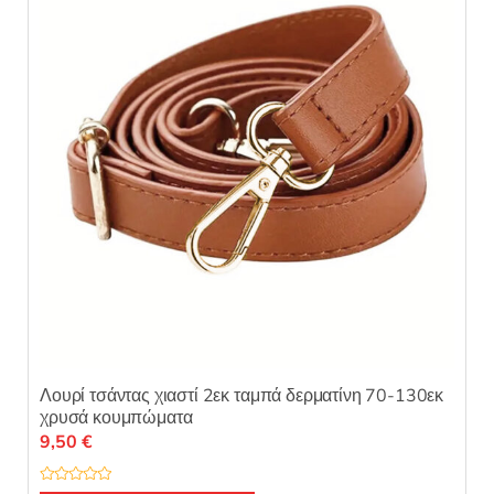
Λουρί τσάντας χιαστί 2εκ ταμπά δερματίνη 70-130εκ
χρυσά κουμπώματα
9,50
€
Β