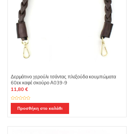
σελίδα
του
προϊόντος
Δερμάτινο χερούλι τσάντας πλεξούδα κουμπώματα
60εκ καφέ σκούρο Α039-9
11,80
€
Β
α
Προσθήκη στο καλάθι
θ
μ
ο
λ
ο
γ
ή