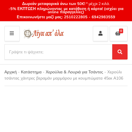
Δωρεάν μεταφορικά άνω των 50€!
* μέχρι 2 κιλά.
-5% ΕΚΠΤΩΣΗ πληρώνοντας με κατάθεση ή κάρτα! (ισχύει για
online παραγγελίες)
Επικοινωνήστε μαζί μας:
2510222805
-
6942983559
0
M
E
S
N
e
S
Category
U
a
e
name
a
r
r
Αρχική
-
Κατάστημα
-
Χερούλια & Λουριά για Τσάντες
-
Χερούλι
c
c
τσάντας χάντρες βεραμάν μαρμάρου με κουμπώματα 45εκ Α106
h
h
p
r
o
d
u
c
t
s