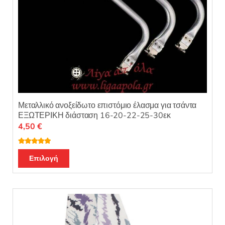
Μεταλλικό ανοξείδωτο επιστόμιο έλασμα για τσάντα
ΕΞΩΤΕΡΙΚΗ διάσταση 16-20-22-25-30εκ
4,50
€
Βαθμολογή
Αυτό
θηκε με
5.00
Επιλογή
από 5
το
προϊόν
έχει
πολλαπλές
παραλλαγές.