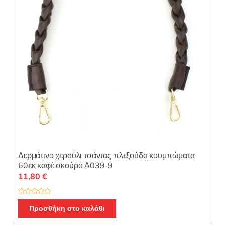
επιλεγούν
στη
σελίδα
του
προϊόντος
Δερμάτινο χερούλι τσάντας πλεξούδα κουμπώματα
60εκ καφέ σκούρο Α039-9
11,80
€
Β
α
Προσθήκη στο καλάθι
θ
μ
ο