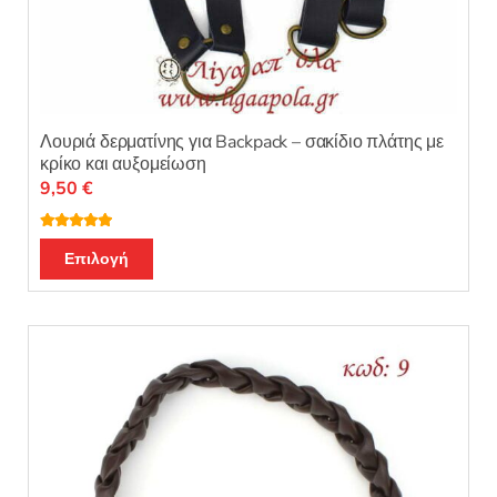
Λουριά δερματίνης για Backpack – σακίδιο πλάτης με
κρίκο και αυξομείωση
9,50
€
Βαθμολογή
Αυτό
θηκε με
5.00
Επιλογή
από 5
το
προϊόν
έχει
πολλαπλές
παραλλαγές.
Οι
επιλογές
μπορούν
να