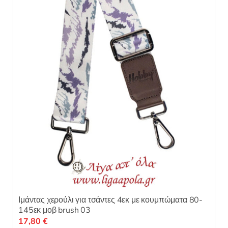
Οι
επιλογές
μπορούν
να
επιλεγούν
στη
σελίδα
του
προϊόντος
Ιμάντας χερούλι για τσάντες 4εκ με κουμπώματα 80-
145εκ μοβ brush 03
17,80
€