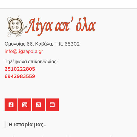
λ
ο
γ
ή
θ
η
κ
ε
μ
ε
0
Ομονοίας 66, Καβάλα, Τ.Κ. 65302
α
π
info@ligaapola.gr
ό
5
Τηλέφωνα επικοινωνίας:
2510222805
6942983559
Η ιστορία μας..