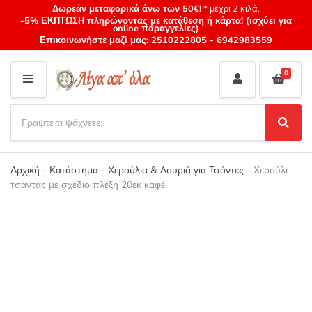
Δωρεάν μεταφορικά άνω των 50€!
* μέχρι 2 κιλά.
-5% ΕΚΠΤΩΣΗ πληρώνοντας με κατάθεση ή κάρτα! (ισχύει για
online παραγγελίες)
Επικοινωνήστε μαζί μας:
2510222805
-
6942983559
0
M
E
S
N
e
S
Category
U
a
e
name
a
r
r
Αρχική
-
Κατάστημα
-
Χερούλια & Λουριά για Τσάντες
-
Χερούλι
c
c
τσάντας με σχέδιο πλέξη 20εκ καφέ
h
h
p
r
o
d
u
c
t
s