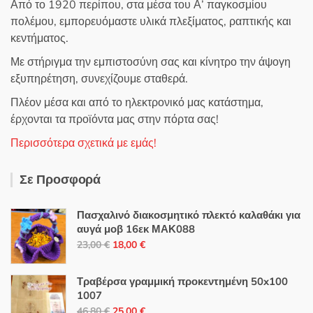
Από το 1920 περίπου, στα μέσα του Α’ παγκοσμίου
πολέμου, εμπορευόμαστε υλικά πλεξίματος, ραπτικής και
κεντήματος.
Με στήριγμα την εμπιστοσύνη σας και κίνητρο την άψογη
εξυπηρέτηση, συνεχίζουμε σταθερά.
Πλέον μέσα και από το ηλεκτρονικό μας κατάστημα,
έρχονται τα προϊόντα μας στην πόρτα σας!
Περισσότερα σχετικά με εμάς!
Σε Προσφορά
Πασχαλινό διακοσμητικό πλεκτό καλαθάκι για
αυγά μοβ 16εκ ΜΑΚ088
Original
Η
23,00
€
18,00
€
price
τρέχουσα
was:
τιμή
Τραβέρσα γραμμική προκεντημένη 50x100
23,00 €.
είναι:
1007
Original
Η
18,00 €.
46,80
€
25,00
€