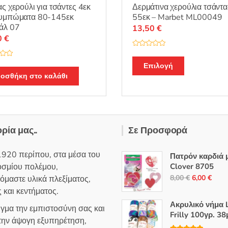
ας χερούλι για τσάντες 4εκ
Δερμάτινα χερούλια τσάντα
ουμπώματα 80-145εκ
55εκ – Marbet ML00049
άλ 07
13,50
€
0
€
Β
α
Αυτό
θ
Επιλογή
μ
το
οσθήκη στο καλάθι
ο
λ
προϊόν
ο
γ
έχει
ή
θ
πολλαπλές
η
κ
παραλλαγές
ε
ορία μας..
Σε Προσφορά
μ
Οι
ε
0
επιλογές
α
1920 περίπου, στα μέσα του
Πατρόν καρδιά 
π
μπορούν
ό
οσμίου πολέμου,
Clover 8705
5
να
Original
Η
8,00
€
6,00
€
όμαστε υλικά πλεξίματος,
επιλεγούν
price
τρέ
 και κεντήματος.
στη
was:
τιμή
Ακρυλικό νήμα L
ιγμα την εμπιστοσύνη σας και
σελίδα
8,00 €.
είναι
Frilly 100γρ. 38
 την άψογη εξυπηρέτηση,
του
6,00