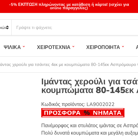
-5% ΕΚΠΤΩΣΗ πληρώνοντας με κατάθεση ή κάρτα! (ισχύει για
online παραγγελίες)
S
e
a
r
ΨΙΛΙΚΑ
ΧΕΙΡΟΤΕΧΝΙΑ
ΧΕΙΡΟΠΟΙΗΤΑ
c
h
p
μάντας χερούλι για τσάντες 4εκ με κουμπώματα 80-145εκ Ασπρόμαυρο
r
o
Ιμάντας χερούλι για τσά
d
κουμπώματα 80-145εκ
u
c
t
Κωδικός προϊόντος:
LA9002022
s
:
Πανέμορφος και στυλάτος ιμάντας σε Ασπρόμ
Πολύ δυνατά κουμπώματα και μεγάλη αυξομεί