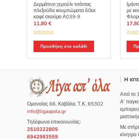
Δερμάτινο χερούλι τσάντας
Ιμάντ
πλεξούδα κουμπώματα 60εκ
με κ
καφέ σκούρο Α039-9
Φλορ
11,80
€
17,8
Β
Β
α
α
θ
θ
Προσθήκη στο καλάθι
Πρ
μ
μ
ο
ο
λ
λ
ο
ο
γ
γ
ή
ή
θ
θ
η
η
Η ιστ
κ
κ
ε
ε
μ
μ
ε
ε
Από το 
0
0
α
α
Α’ παγκ
π
π
Ομονοίας 66, Καβάλα, Τ.Κ. 65302
ό
ό
εμπορευ
5
5
info@ligaapola.gr
ραπτικής
Τηλέφωνα επικοινωνίας:
Με στήρ
2510222805
κίνητρο
6942983559