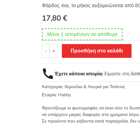
Φάρδος 4εκ, το μήκος αυξομειώνεται από 8
17,80
€
Μόνο 1 απομένουν σε απόθεμα
Ιμάντας
-
+
Προσθήκη στο καλάθι
χερούλι
για
τσάντες
Έχετε κάποια απορία;
Είμαστε στη διά
4εκ
με
Κατηγορία:
Χερούλια & Λουριά για Τσάντες
κουμπώματα
80-
Εταιρία:
Habby
145εκ
Φροντίζουμε οι φωτογραφίες να είναι όσο το δυνα
Ασπρόμαυρο
να υπάρχουν μικρές διαφορές στα χρώματα λόγω
04
Σε προιόντα που κόβονται κατά παραγγελία, δεν 
ποσότητα