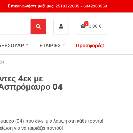
Επικοινωνήστε μαζί μας:
2510222805
-
6942983559
0
0,00
€
S
e
a
ΑΞΕΣΟΥΑΡ
ΕΤΑΙΡΙΕΣ
Προσφορές!
r
c
h
 04
ντες 4εκ με
 Ασπρόμαυρο 04
αυρο (04) που δίνει μια λάμψη στη κάθε τσάντα!
ωση για να ταιριάζει παντού!