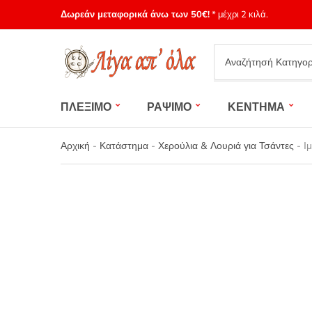
Δωρεάν μεταφορικά άνω των 50€!
* μέχρι 2 κιλά.
Category
name
ΠΛΕΞΙΜΟ
ΡΑΨΙΜΟ
ΚΕΝΤΗΜΑ
Αρχική
-
Κατάστημα
-
Χερούλια & Λουριά για Τσάντες
-
Ι