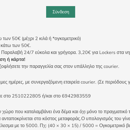
Σύνδεση
ων 50€ (μέχρι 2 κιλά ή *ογκομετρικό)
ς κάτω των 50€.
 Παραλαβή 24/7 εύκολα και γρήγορα. 3,20€ για Lockers στα νη
η ή κάρτα!
ξοφλήσετε την παραγγελία σας στον υπάλληλο της courier.
ες ημέρες, με συνεργαζόμενη εταιρεία courier. (Σε περιόδους γ
είτε στο 2510222805 ή/και στο 6942983559
 χώρο που καταλαμβάνει ένα δέμα και όχι μόνο το πραγματικό τ
 ανταποκρίνεται στο κόστος μεταφοράς.Ο υπολογισμός του γίνετ
έλεσμα με το 5000. Πχ: (40 × 30 × 15) / 5000 = Ογκομετρικό β