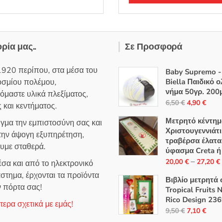
ορία μας..
Σε Προσφορά
1920 περίπου, στα μέσα του
Baby Supremo - 
οσμίου πολέμου,
Biella Παιδικό 
νήμα 50γρ. 200
όμαστε υλικά πλεξίματος,
Original
Η
6,50
€
4,90
€
 και κεντήματος.
price
τρέ
Μετρητό κέντημ
ιγμα την εμπιστοσύνη σας και
was:
τιμή
Χριστουγεννιάτ
 την άψογη εξυπηρέτηση,
6,50 €.
είναι
τραβέρσα έλατα
ουμε σταθερά.
4,90
ύφασμα Creta ή
–
20,00
€
27,20
€
σα και από το ηλεκτρονικό
στημα, έρχονται τα προϊόντα
Βιβλίο μετρητά 
ν πόρτα σας!
Tropical Fruits 
Rico Design 23
ερα σχετικά με εμάς!
Original
Η
9,50
€
7,10
€