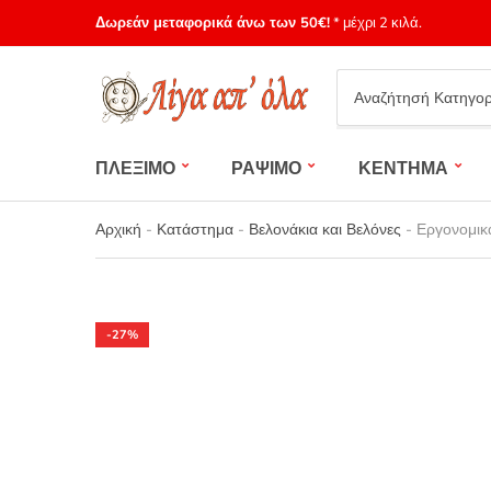
Δωρεάν μεταφορικά άνω των 50€!
* μέχρι 2 κιλά.
Category
name
ΠΛΕΞΙΜΟ
ΡΑΨΙΜΟ
ΚΕΝΤΗΜΑ
Αρχική
-
Κατάστημα
-
Βελονάκια και Βελόνες
-
Εργονομικ
-27%