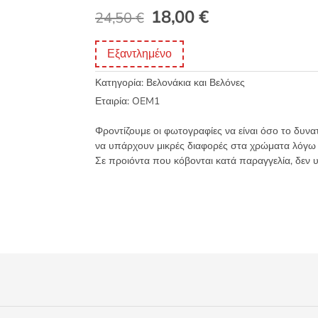
Original
Η
18,00
€
24,50
€
price
τρέχουσα
Εξαντλημένο
was:
τιμή
Κατηγορία:
Βελονάκια και Βελόνες
24,50 €.
είναι:
Εταιρία:
OEM1
18,00 €.
Φροντίζουμε οι φωτογραφίες να είναι όσο το δυνα
να υπάρχουν μικρές διαφορές στα χρώματα λόγω
Σε προιόντα που κόβονται κατά παραγγελία, δεν 