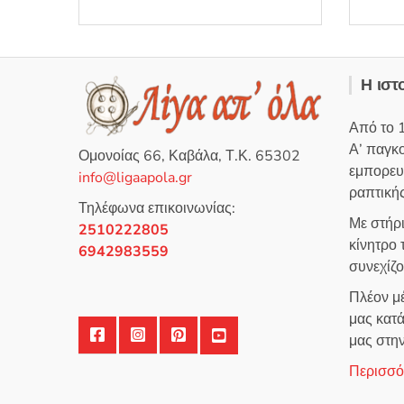
γ
έχει
ή
θ
πολλαπλές
η
κ
παραλλαγές.
ε
μ
Οι
ε
Η ιστ
0
επιλογές
α
π
μπορούν
ό
Από το 
5
να
Α’ παγκ
Ομονοίας 66, Καβάλα, Τ.Κ. 65302
επιλεγούν
εμπορευ
info@ligaapola.gr
στη
ραπτικής
σελίδα
Τηλέφωνα επικοινωνίας:
Με στήρ
του
2510222805
κίνητρο
προϊόντος
6942983559
συνεχίζ
Πλέον μέ
μας κατά
μας στη
Περισσότ