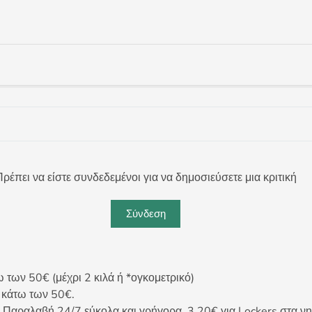
ρέπει να είστε συνδεδεμένοι για να δημοσιεύσετε μια κριτική
Σύνδεση
ων 50€ (μέχρι 2 κιλά ή *ογκομετρικό)
ς κάτω των 50€.
 Παραλαβή 24/7 εύκολα και γρήγορα. 3,20€ για Lockers στα νη