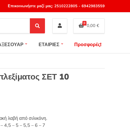
Επικοινωνήστε μαζί μας:
2510222805
-
6942983559
0
0,00
€
S
e
a
ΑΞΕΣΟΥΑΡ
ΕΤΑΙΡΙΕΣ
Προσφορές!
r
c
h
πλεξίματος ΣΕΤ 10
ακή λαβή από σιλικόνη.
– 4,5 – 5 – 5,5 – 6 – 7