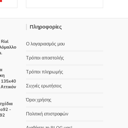
έχει
πολλαπλές
παραλλαγές.
Οι
Πληροφορίες
επιλογές
μπορούν
Rial
Ο λογαριασμός μου
να
ολόμαλλο
επιλεγούν
μ.
Τρόποι αποστολής
στη
σελίδα
χουσα
α
Τρόποι πληρωμής
του
ικη
προϊόντος
:
 135x40
Συχνές ερωτήσεις
 €.
 Αττικόν
Price
range:
Όροι χρήσης
σχέδια
20,00 €
No92 -
through
Πολιτική επιστροφών
692
27,20 €