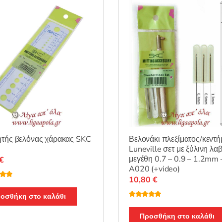
τής βελόνας χάρακας SKC
Βελονάκι πλεξίματος/κεντή
Luneville σετ με ξύλινη λα
μεγέθη 0.7 – 0.9 – 1.2mm
€
A020 (+video)
10,80
€
λογή
ό 5
οσθήκη στο καλάθι
Βαθμολογή
θηκε με
5.00
από 5
Προσθήκη στο καλάθι