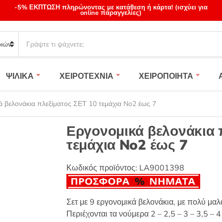
-5% ΕΚΠΤΩΣΗ πληρώνοντας με κατάθεση ή κάρτα! (ισχύει για
online παραγγελίες)
S
e
a
r
ΨΙΛΙΚΑ
ΧΕΙΡΟΤΕΧΝΙΑ
ΧΕΙΡΟΠΟΙΗΤΑ
c
h
p
ά βελονάκια πλεξίματος ΣΕΤ 10 τεμάχια No2 έως 7
r
o
Εργονομικά βελονάκια 
d
τεμάχια No2 έως 7
u
c
t
Κωδικός προϊόντος:
LA9001398
s
:
Σετ με 9 εργονομικά βελονάκια, με πολύ μαλ
Περιέχονται τα νούμερα 2 – 2,5 – 3 – 3,5 – 4 