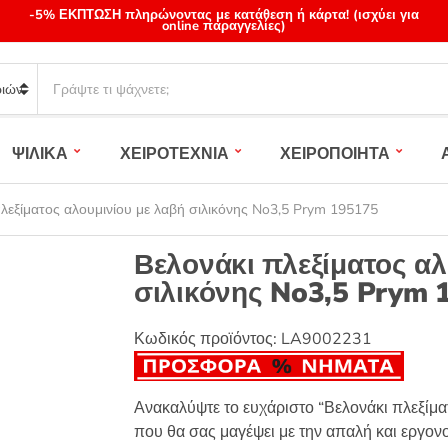
-5% ΕΚΠΤΩΣΗ πληρώνοντας με κατάθεση ή κάρτα! (ισχύει για
online παραγγελίες)
S
e
a
r
ΨΙΛΙΚΑ
ΧΕΙΡΟΤΕΧΝΙΑ
ΧΕΙΡΟΠΟΙΗΤΑ
c
h
p
λεξίματος αλουμινίου με λαβή σιλικόνης No3,5 Prym 195175
r
o
Βελονάκι πλεξίματος αλ
d
σιλικόνης No3,5 Prym 
u
c
t
Κωδικός προϊόντος:
LA9002231
s
:
Ανακαλύψτε το ευχάριστο “Βελονάκι πλεξίμ
που θα σας μαγέψει με την απαλή και εργον