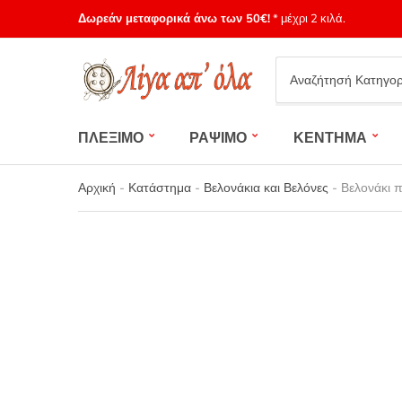
Δωρεάν μεταφορικά άνω των 50€!
* μέχρι 2 κιλά.
Category
name
ΠΛΕΞΙΜΟ
ΡΑΨΙΜΟ
ΚΕΝΤΗΜΑ
Αρχική
-
Κατάστημα
-
Βελονάκια και Βελόνες
-
Βελονάκι π