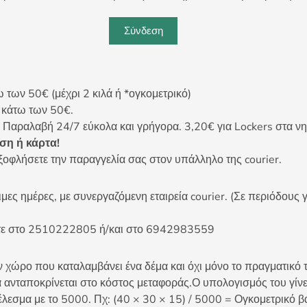
Σύνδεση
ων 50€ (μέχρι 2 κιλά ή *ογκομετρικό)
ς κάτω των 50€.
 Παραλαβή 24/7 εύκολα και γρήγορα. 3,20€ για Lockers στα νη
η ή κάρτα!
ξοφλήσετε την παραγγελία σας στον υπάλληλο της courier.
ες ημέρες, με συνεργαζόμενη εταιρεία courier. (Σε περιόδους γ
είτε στο 2510222805 ή/και στο 6942983559
 χώρο που καταλαμβάνει ένα δέμα και όχι μόνο το πραγματικό τ
 ανταποκρίνεται στο κόστος μεταφοράς.Ο υπολογισμός του γίνετ
έλεσμα με το 5000. Πχ: (40 × 30 × 15) / 5000 = Ογκομετρικό β