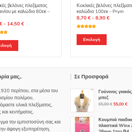
κές βελόνες πλεξίματος
Κυκλικές βελόνες πλεξίματ
ινίου με καλώδιο 80εκ –
καλώδιο 100εκ – Prym
Price
8,70
€
–
8,90
€
Price
€
–
14,50
€
range:
range:
8,70 €
Βαθμολογή
θηκε με
5.00
Αυτό
7,40 €
λογή
through
από 5
Επιλογή
ε
5.00
Αυτό
το
through
ιλογή
8,90 €
το
προϊόν
14,50 €
προϊόν
έχει
έχει
πολλαπλές
πολλαπλές
παραλλαγές
ορία μας..
Σε Προσφορά
παραλλαγές.
Οι
Οι
επιλογές
1920 περίπου, στα μέσα του
Γούνινος γιακά
επιλογές
μπορούν
οσμίου πολέμου,
μπεζ
μπορούν
να
Original
Η
65,00
€
55,00
€
όμαστε υλικά πλεξίματος,
να
επιλεγούν
price
τρ
 και κεντήματος.
επιλεγούν
στη
was:
τι
Κουμπιά παιδικ
στη
ιγμα την εμπιστοσύνη σας και
σελίδα
65,00 €.
εί
πλαστικά Winx 
σελίδα
 την άψογη εξυπηρέτηση,
του
28mm 1τεμ Β4