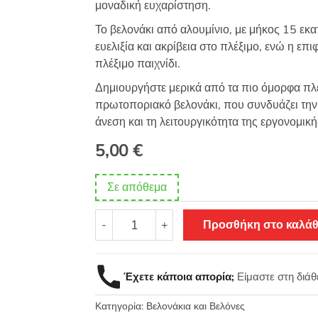
μοναδική ευχαρίστηση.
Το βελονάκι από αλουμίνιο, με μήκος 15 εκατ
ευελιξία και ακρίβεια στο πλέξιμο, ενώ η επιφ
πλέξιμο παιχνίδι.
Δημιουργήστε μερικά από τα πιο όμορφα πλ
πρωτοποριακό βελονάκι, που συνδυάζει την 
άνεση και τη λειτουργικότητα της εργονομική
5,00
€
Σε απόθεμα
Βελονάκι
-
+
Προσθήκη στο καλάθ
πλεξίματος
αλουμινίου
με
Έχετε κάποια απορία;
Είμαστε στη διά
λαβή
σιλικόνης
Κατηγορία:
Βελονάκια και Βελόνες
No3,5