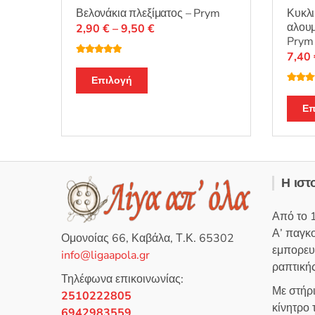
Κυκλι
Βελονάκια πλεξίματος – Prym
αλουμ
Price
2,90
€
–
9,50
€
Prym
range:
7,40
2,90 €
Βαθμολογή
θηκε με
5.00
Αυτό
through
από 5
Επιλογή
Βαθμο
το
9,50 €
θηκε μ
από 5
προϊόν
Επ
έχει
πολλαπλές
παραλλαγές.
Οι
Η ιστ
επιλογές
μπορούν
Από το 
να
Α’ παγκ
Ομονοίας 66, Καβάλα, Τ.Κ. 65302
επιλεγούν
εμπορευ
info@ligaapola.gr
στη
ραπτικής
σελίδα
Τηλέφωνα επικοινωνίας:
Με στήρ
του
2510222805
κίνητρο
προϊόντος
6942983559