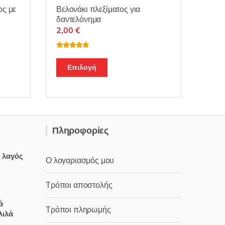
Βελονάκι πλεξίματος για
ος με
δαντελόνημα
2,00
€
Βαθμολογή
θηκε με
5.00
Αυτό
από 5
Επιλογή
το
προϊόν
έχει
πολλαπλές
παραλλαγές.
.
Πληροφορίες
Οι
επιλογές
ς λαγός
μπορούν
Ο λογαριασμός μου
να
επιλεγούν
Τρόποι αποστολής
έχουσα
στη
μή
ά
σελίδα
Τρόποι πληρωμής
ναι:
λιλά
του