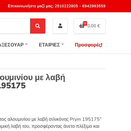
Επικοινωνήστε μαζί μας:
2510222805
-
6942983559
0
0,00
€
S
e
a
ΑΞΕΣΟΥΑΡ
ΕΤΑΙΡΙΕΣ
Προσφορές!
r
c
h
ουμινίου με λαβή
195175
ατος αλουμινίου με λαβή σιλικόνης Prym 195175”
ομική λαβή του, προσφέροντας άνετο πλέξιμο και