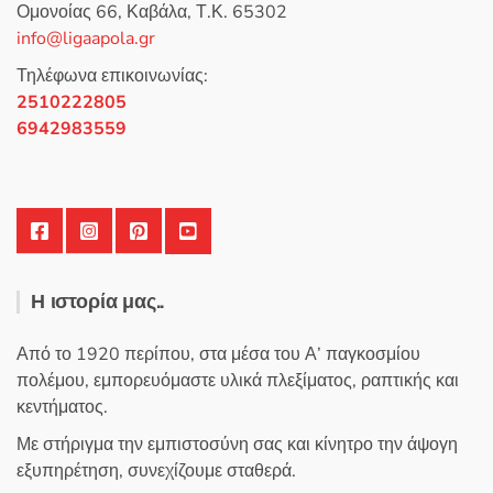
Ομονοίας 66, Καβάλα, Τ.Κ. 65302
α
μπορούν
π
info@ligaapola.gr
ό
να
5
επιλεγούν
Τηλέφωνα επικοινωνίας:
στη
2510222805
σελίδα
6942983559
του
προϊόντος
Η ιστορία μας..
Από το 1920 περίπου, στα μέσα του Α’ παγκοσμίου
πολέμου, εμπορευόμαστε υλικά πλεξίματος, ραπτικής και
κεντήματος.
Με στήριγμα την εμπιστοσύνη σας και κίνητρο την άψογη
εξυπηρέτηση, συνεχίζουμε σταθερά.