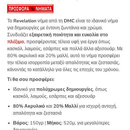
Βαθμολογή
12
θηκε με
4.92
από 5
με βάση
βαθμολογίε
Το
Revelation
νήμα από τη
DMC
είναι το ιδανικό νήμα
ς πελάτη
για δημιουργίες με έντονη ζωντάνια και χρώμα.
Συνδυάζει
εξαιρετική ποιότητα και ευκολία στο
πλέξιμο
, προσφέροντας τέλεια υφή για έργα όπως
κασκόλ, λαιμούς, εσάρπες και πολλά άλλα αξεσουάρ. Με
80% ακρυλικό και 20% μαλλί, αυτό το νήμα προσφέρει
την τέλεια ισορροπία μεταξύ απαλότητας και ζεστασιάς,
κάνοντάς το κατάλληλο για όλες τις εποχές του χρόνου.
Τι θα σου προσφέρει:
Ιδανικό για
πολύχρωμες δημιουργίες
, όπως
κασκόλ, λαιμούς, εσάρπες και αξεσουάρ
80% Ακρυλικό
και
20% Μαλλί
για ισχυρή αντοχή,
απαλότητα και ζεστασιά
Βάρος
: 150γρ |
Μήκος
: 520μ, για μεγαλύτερες