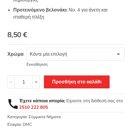
δημιουργίες
Προτεινόμενο βελονάκι:
Νο. 4 για άνετη και
σταθερή πλέξη
8,50
€
Χρώμα
Εκκαθάριση
Revelation
-
+
Προσθήκη στο καλάθι
-
DMC
150γρ.
Έχετε κάποια απορία;
Είμαστε στη διάθεσή σας στο
Νήμα
2510 222 805
σύμμικτο
150γρ.
Κατηγορία:
Σύμμικτα Νήματα
520μ.
Εταιρία:
DMC
ποσότητα