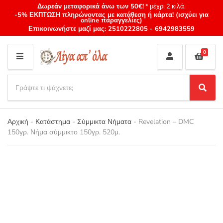
Δωρεάν μεταφορικά άνω των 50€!
* μέχρι 2 κιλά.
-5% ΕΚΠΤΩΣΗ πληρώνοντας με κατάθεση ή κάρτα! (ισχύει για
online παραγγελίες)
Επικοινωνήστε μαζί μας:
2510222805
-
6942983559
0
M
E
S
N
e
S
Category
U
a
e
name
a
r
r
Αρχική
-
Κατάστημα
-
Σύμμικτα Νήματα
-
Revelation – DMC
c
c
150γρ. Νήμα σύμμικτο 150γρ. 520μ.
h
h
p
r
o
d
u
c
t
s