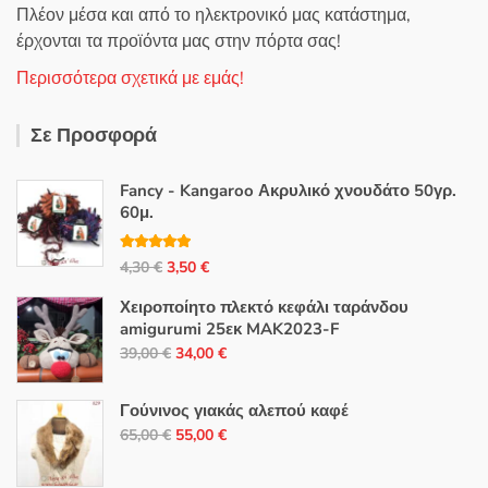
Πλέον μέσα και από το ηλεκτρονικό μας κατάστημα,
έρχονται τα προϊόντα μας στην πόρτα σας!
Περισσότερα σχετικά με εμάς!
Σε Προσφορά
Fancy - Kangaroo Ακρυλικό χνουδάτο 50γρ.
60μ.
Βαθμολογή
Original
Η
4,30
€
3,50
€
θηκε με
5.00
από 5
price
τρέχουσα
Χειροποίητο πλεκτό κεφάλι ταράνδου
was:
τιμή
amigurumi 25εκ MAK2023-F
4,30 €.
είναι:
Original
Η
39,00
€
34,00
€
3,50 €.
price
τρέχουσα
was:
τιμή
Γούνινος γιακάς αλεπού καφέ
39,00 €.
είναι:
Original
Η
65,00
€
55,00
€
34,00 €.
price
τρέχουσα
was:
τιμή