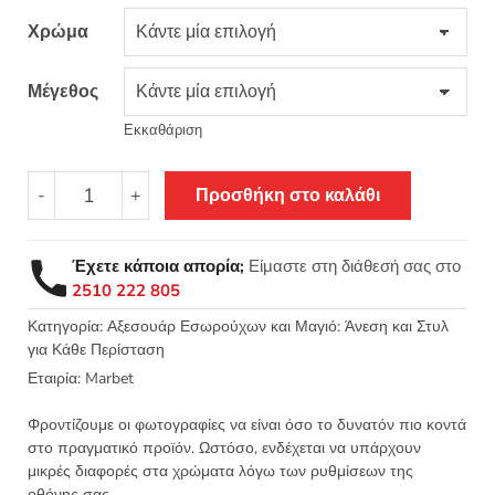
Χρώμα
Μέγεθος
Εκκαθάριση
Καπς
-
+
Προσθήκη στο καλάθι
ενισχυτικά
στήθους
για
Έχετε κάποια απορία;
Είμαστε στη διάθεσή σας στο
μαγιό
2510 222 805
και
σουτιέν
Κατηγορία:
Αξεσουάρ Εσωρούχων και Μαγιό: Άνεση και Στυλ
για Κάθε Περίσταση
οβάλ
Marbet
Εταιρία:
Marbet
Art.1161
ποσότητα
Φροντίζουμε οι φωτογραφίες να είναι όσο το δυνατόν πιο κοντά
στο πραγματικό προϊόν. Ωστόσο, ενδέχεται να υπάρχουν
μικρές διαφορές στα χρώματα λόγω των ρυθμίσεων της
οθόνης σας.