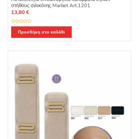
στήθους σιλικόνης Marbet Art.1201
13,80
€
Β
α
Προσθήκη στο καλάθι
θ
μ
ο
λ
ο
γ
ή
θ
η
κ
ε
μ
ε
0
α
π
ό
5