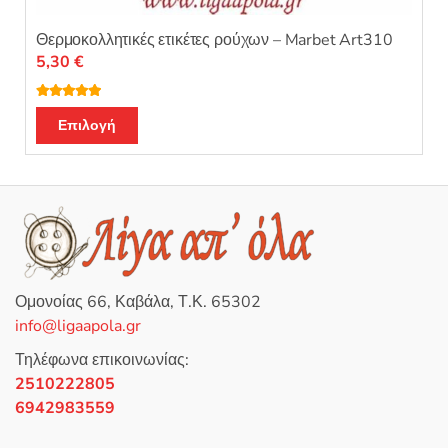
Θερμοκολλητικές ετικέτες ρούχων – Marbet Art310
5,30
€
Βαθμολογή
Αυτό
θηκε με
5.00
Επιλογή
από 5
το
προϊόν
έχει
πολλαπλές
παραλλαγές.
Οι
επιλογές
Ομονοίας 66, Καβάλα, Τ.Κ. 65302
μπορούν
info@ligaapola.gr
να
επιλεγούν
Τηλέφωνα επικοινωνίας:
στη
2510222805
σελίδα
6942983559
του