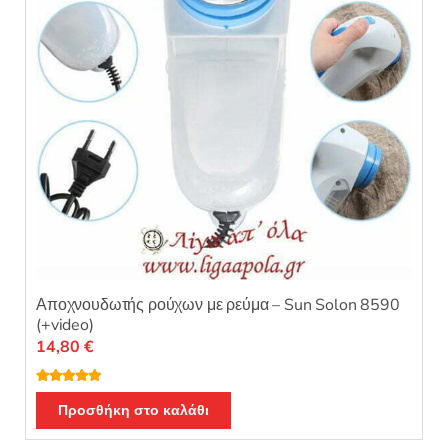
Αποχνουδωτής ρούχων με ρεύμα – Sun Solon 8590
(+video)
14,80
€
Βαθμολογή
θηκε με
5.00
Προσθήκη στο καλάθι
από 5