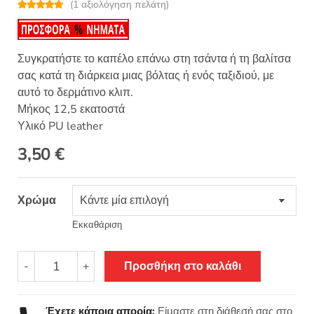
(
1
αξιολόγηση πελάτη)
Βαθμολογή
1
θηκε με
5.00
από 5 με
βάση
βαθμολογία
Συγκρατήστε το καπέλο επάνω στη τσάντα ή τη βαλίτσα
πελάτη
σας κατά τη διάρκεια μιας βόλτας ή ενός ταξιδιού, με
αυτό το δερμάτινο κλιπ.
Μήκος 12,5 εκατοστά
Υλικό PU leather
3,50
€
Χρώμα
Εκκαθάριση
Πολυλειτουργικό
-
+
Προσθήκη στο καλάθι
δερμάτινο
κλιπ
καπέλου
Έχετε κάποια απορία;
Είμαστε στη διάθεσή σας στο