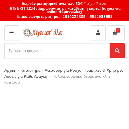
Δωρεάν μεταφορικά άνω των 50€!
* μέχρι 2 κιλά.
-5% ΕΚΠΤΩΣΗ πληρώνοντας με κατάθεση ή κάρτα! (ισχύει για
online παραγγελίες)
Επικοινωνήστε μαζί μας:
2510222805
-
6942983559
0
M
E
S
N
e
S
Category
U
a
e
name
a
r
r
Αρχική
-
Κατάστημα
-
Αξεσουάρ για Ρούχα: Πρακτικές & Χρήσιμες
c
c
Λύσεις για Κάθε Ανάγκη
-
Πολυλειτουργικό δερμάτινο κλιπ
h
h
καπέλου
p
r
o
d
u
c
t
s