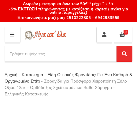
Δωρεάν μεταφορικά άνω των 50€!
* μέχρι 2 κιλά.
-5% ΕΚΠΤΩΣΗ πληρώνοντας με κατάθεση ή κάρτα! (ισχύει για
online παραγγελίες)
Επικοινωνήστε μαζί μας:
2510222805
-
6942983559
0
M
E
S
N
e
S
Category
U
a
e
name
a
r
r
Αρχική
-
Κατάστημα
-
Είδη Οικιακής Φροντίδας: Για Ένα Καθαρό &
c
c
Οργανωμένο Σπίτι
-
Σφραγίδα για Πρόσφορο Χειροποίητη Ξύλο
h
h
Οξιάς 13εκ – Ορθόδοξος Σχεδιασμός και Βαθύ Χάραγμα –
p
Ελληνικής Κατασκευής
r
o
d
u
c
t
s