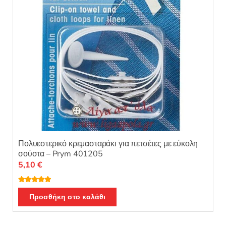
Πολυεστερικό κρεμασταράκι για πετσέτες με εύκολη
σούστα – Prym 401205
5,10
€
Βαθμολογή
θηκε με
5.00
Προσθήκη στο καλάθι
από 5