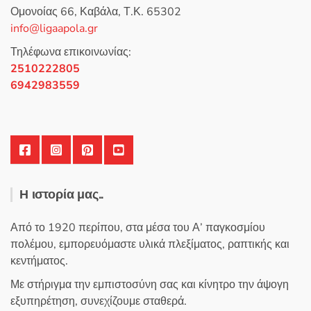
επιλογές
0
Ομονοίας 66, Καβάλα, Τ.Κ. 65302
α
μπορούν
π
info@ligaapola.gr
ό
να
5
επιλεγούν
Τηλέφωνα επικοινωνίας:
στη
2510222805
σελίδα
6942983559
του
προϊόντος
Η ιστορία μας..
Από το 1920 περίπου, στα μέσα του Α’ παγκοσμίου
πολέμου, εμπορευόμαστε υλικά πλεξίματος, ραπτικής και
κεντήματος.
Με στήριγμα την εμπιστοσύνη σας και κίνητρο την άψογη
εξυπηρέτηση, συνεχίζουμε σταθερά.