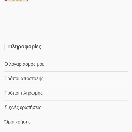
price
τρέχουσα
was:
τιμή
49,50 €.
είναι:
28,00 €.
Πληροφορίες
Ο λογαριασμός μου
Τρόποι αποστολής
Τρόποι πληρωμής
Συχνές ερωτήσεις
Όροι χρήσης