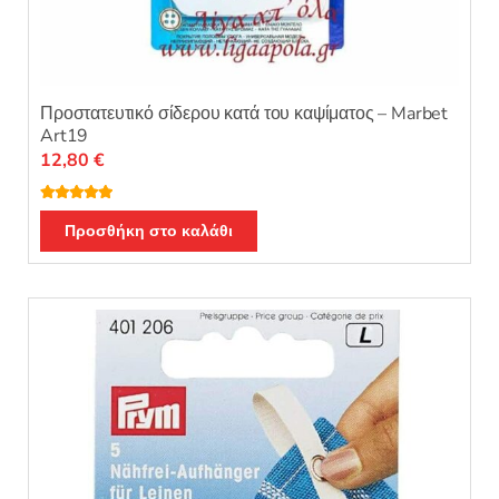
Προστατευτικό σίδερου κατά του καψίματος – Marbet
Art19
12,80
€
Βαθμολογή
θηκε με
5.00
Προσθήκη στο καλάθι
από 5