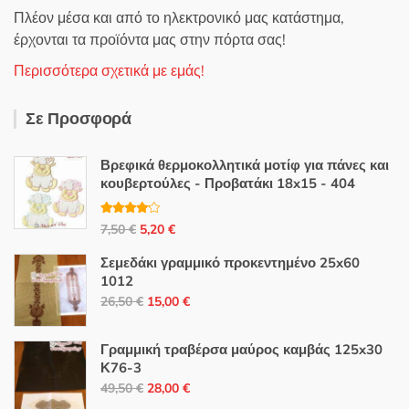
Πλέον μέσα και από το ηλεκτρονικό μας κατάστημα,
έρχονται τα προϊόντα μας στην πόρτα σας!
Περισσότερα σχετικά με εμάς!
Σε Προσφορά
Βρεφικά θερμοκολλητικά μοτίφ για πάνες και
κουβερτούλες - Προβατάκι 18x15 - 404
Βαθμολο
Original
Η
7,50
€
5,20
€
γήθηκε με
4.00
από
price
τρέχουσα
5
Σεμεδάκι γραμμικό προκεντημένο 25x60
was:
τιμή
1012
7,50 €.
είναι:
Original
Η
26,50
€
15,00
€
5,20 €.
price
τρέχουσα
was:
τιμή
Γραμμική τραβέρσα μαύρος καμβάς 125x30
26,50 €.
είναι:
Κ76-3
Original
Η
15,00 €.
49,50
€
28,00
€