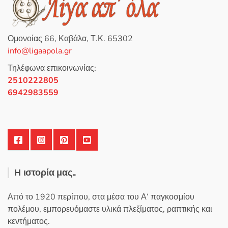
παραλλαγές.
Οι
επιλογές
Ομονοίας 66, Καβάλα, Τ.Κ. 65302
μπορούν
info@ligaapola.gr
να
επιλεγούν
Τηλέφωνα επικοινωνίας:
στη
2510222805
σελίδα
6942983559
του
προϊόντος
Η ιστορία μας..
Από το 1920 περίπου, στα μέσα του Α’ παγκοσμίου
πολέμου, εμπορευόμαστε υλικά πλεξίματος, ραπτικής και
κεντήματος.