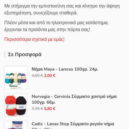
Με στήριγμα την εμπιστοσύνη σας και κίνητρο την άψογη
εξυπηρέτηση, συνεχίζουμε σταθερά.
Πλέον μέσα και από το ηλεκτρονικό μας κατάστημα,
έρχονται τα προϊόντα μας στην πόρτα σας!
Περισσότερα σχετικά με εμάς!
Σε Προσφορά
Νήμα Maya - Lanoso 100γρ. 24μ.
Original
Η
4,50
€
2,00
€
price
τρέχουσα
was:
τιμή
4,50 €.
είναι:
Norvegia - Cervinia Σύμμικτο χοντρό νήμα
100γρ. 66μ.
2,00 €.
Original
Η
7,70
€
5,80
€
price
τρέχουσα
was:
τιμή
Cadiz - Lanas Stop Σύμμικτο ρεγιόν νήμα