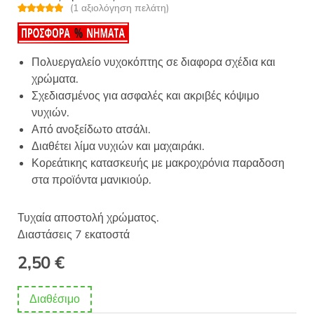
(
1
αξιολόγηση πελάτη)
Βαθμολογή
1
θηκε με
5.00
από 5 με
βάση
βαθμολογία
Πολυεργαλείο νυχοκόπτης σε διαφορα σχέδια και
πελάτη
χρώματα.
Σχεδιασμένος για ασφαλές και ακριβές κόψιμο
νυχιών.
Από ανοξείδωτο ατσάλι.
Διαθέτει λίμα νυχιών και μαχαιράκι.
Κορεάτικης κατασκευής με μακροχρόνια παραδοση
στα προϊόντα μανικιούρ.
Τυχαία αποστολή χρώματος.
Διαστάσεις 7 εκατοστά
2,50
€
Διαθέσιμο