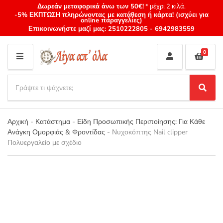
Δωρεάν μεταφορικά άνω των 50€!
* μέχρι 2 κιλά.
-5% ΕΚΠΤΩΣΗ πληρώνοντας με κατάθεση ή κάρτα! (ισχύει για
online παραγγελίες)
Επικοινωνήστε μαζί μας:
2510222805
-
6942983559
0
M
E
S
N
e
S
Category
U
a
e
name
a
r
r
Αρχική
-
Κατάστημα
-
Είδη Προσωπικής Περιποίησης: Για Κάθε
c
c
Ανάγκη Ομορφιάς & Φροντίδας
-
Νυχοκόπτης Nail clipper
h
h
Πολυεργαλείο με σχέδιο
p
r
o
d
u
c
t
s