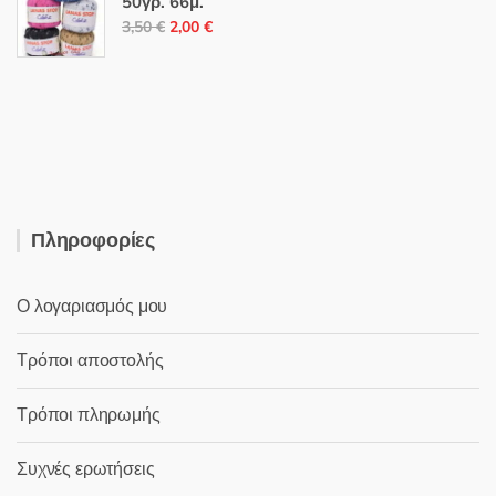
7,70 €.
είναι:
50γρ. 66μ.
Original
Η
5,80 €.
3,50
€
2,00
€
price
τρέχουσα
was:
τιμή
3,50 €.
είναι:
2,00 €.
Πληροφορίες
Ο λογαριασμός μου
Τρόποι αποστολής
Τρόποι πληρωμής
Συχνές ερωτήσεις