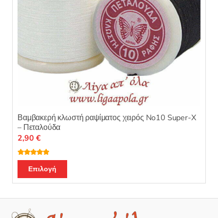
του
προϊόντος
Βαμβακερή κλωστή ραψίματος χειρός No10 Super-X
– Πεταλούδα
2,90
€
Βαθμολογή
Αυτό
θηκε με
5.00
Επιλογή
από 5
το
προϊόν
έχει
πολλαπλές