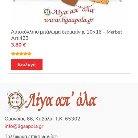
Αυτοκόλλητο μπάλωμα δερματίνης 10×16 – Marbet
Art.423
3,80
€
Βαθμολογή
Αυτό
θηκε με
5.00
Επιλογή
από 5
το
προϊόν
έχει
πολλαπλές
παραλλαγές.
Οι
επιλογές
Ομονοίας 66, Καβάλα, Τ.Κ. 65302
μπορούν
info@ligaapola.gr
να
επιλεγούν
Τηλέφωνα επικοινωνίας: