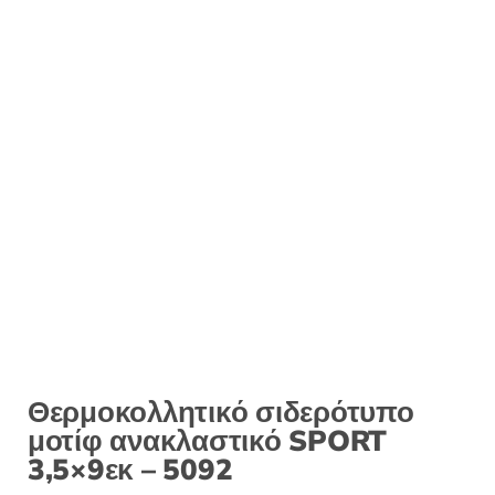
:
Θερμοκολλητικό σιδερότυπο
μοτίφ ανακλαστικό SPORT
3,5×9εκ – 5092