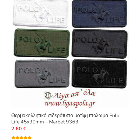
επιλογές
0
α
μπορούν
π
ό
να
5
επιλεγούν
στη
σελίδα
του
προϊόντος
Θερμοκολλητικό σιδερότυπο μοτίφ μπάλωμα Polo
Life 45x90mm – Marbet 9363
2,60
€