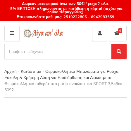
Δωρεάν μεταφορικά άνω των 50€!
* μέχρι 2 κιλά.
-5% ΕΚΠΤΩΣΗ πληρώνοντας με κατάθεση ή κάρτα! (ισχύει για
online παραγγελίες)
Επικοινωνήστε μαζί μας:
2510222805
-
6942983559
0
M
E
S
N
e
S
Category
U
a
e
name
a
r
r
Αρχική
-
Κατάστημα
-
Θερμοκολλητικά Μπαλώματα για Ρούχα:
c
c
Εύκολη & Χρήσιμη Λύση για Επιδιόρθωση και Διακόσμηση
-
h
h
Θερμοκολλητικό σιδερότυπο μοτίφ ανακλαστικό SPORT 3,5×9εκ –
p
5092
r
o
d
u
c
t
s