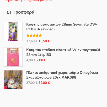
Σε Προσφορά
Κόφτης υφασμάτων 28mm Sewmate DW-
RC028A (+video)
Βαθμολογή
Original
Η
17,60
€
15,50
€
θηκε με
5.00
από 5
price
τρέχουσα
Κουμπιά παιδικά πλαστικά Winx πορτοκαλί
was:
τιμή
28mm 1τεμ Β3
17,60 €.
είναι:
Original
Η
4,80
€
2,80
€
15,50 €.
price
τρέχουσα
was:
τιμή
Πλεκτό amigurumi χειροποίητο Οικογένεια
4,80 €.
είναι:
Σκαντζόχοιρων 20εκ ΜΑΚ098
Original
Η
2,80 €.
37,00
€
32,00
€
price
τρέχουσα
was:
τιμή
37,00 €.
είναι:
32,00 €.