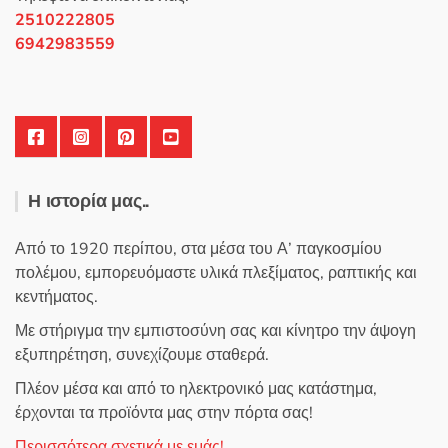
στη
2510222805
σελίδα
6942983559
του
προϊόντος
Η ιστορία μας..
Από το 1920 περίπου, στα μέσα του Α’ παγκοσμίου
πολέμου, εμπορευόμαστε υλικά πλεξίματος, ραπτικής και
κεντήματος.
Με στήριγμα την εμπιστοσύνη σας και κίνητρο την άψογη
εξυπηρέτηση, συνεχίζουμε σταθερά.
Πλέον μέσα και από το ηλεκτρονικό μας κατάστημα,
έρχονται τα προϊόντα μας στην πόρτα σας!
Περισσότερα σχετικά με εμάς!