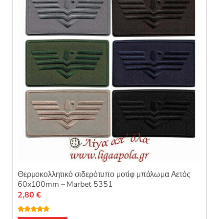
μπορούν
να
επιλεγούν
στη
σελίδα
του
προϊόντος
Θερμοκολλητικό σιδερότυπο μοτίφ μπάλωμα Αετός
60x100mm – Marbet 5351
2,80
€
Βαθμολογή