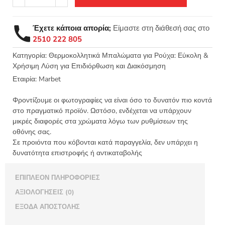
σιδερότυπο
μοτίφ
μπάλωμα
Έχετε κάποια απορία;
Είμαστε στη διάθεσή σας στο
CLASSIC
2510 222 805
70x75mm
-
Κατηγορία:
Θερμοκολλητικά Μπαλώματα για Ρούχα: Εύκολη &
Χρήσιμη Λύση για Επιδιόρθωση και Διακόσμηση
Marbet
APU01947
Εταιρία:
Marbet
ποσότητα
Φροντίζουμε οι φωτογραφίες να είναι όσο το δυνατόν πιο κοντά
στο πραγματικό προϊόν. Ωστόσο, ενδέχεται να υπάρχουν
μικρές διαφορές στα χρώματα λόγω των ρυθμίσεων της
οθόνης σας.
Σε προιόντα που κόβονται κατά παραγγελία, δεν υπάρχει η
δυνατότητα επιστροφής ή αντικαταβολής
ΕΠΙΠΛΈΟΝ ΠΛΗΡΟΦΟΡΊΕΣ
ΑΞΙΟΛΟΓΉΣΕΙΣ (0)
ΈΞΟΔΑ ΑΠΟΣΤΟΛΉΣ