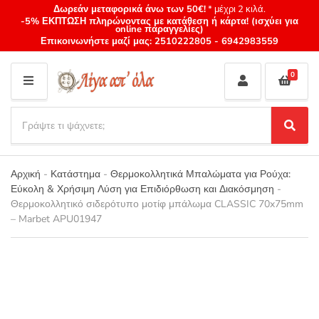
Δωρεάν μεταφορικά άνω των 50€!
* μέχρι 2 κιλά.
-5% ΕΚΠΤΩΣΗ πληρώνοντας με κατάθεση ή κάρτα! (ισχύει για
online παραγγελίες)
Επικοινωνήστε μαζί μας:
2510222805
-
6942983559
0
M
E
S
N
e
S
Category
U
a
e
name
a
r
r
Αρχική
-
Κατάστημα
-
Θερμοκολλητικά Μπαλώματα για Ρούχα:
c
c
Εύκολη & Χρήσιμη Λύση για Επιδιόρθωση και Διακόσμηση
-
h
h
Θερμοκολλητικό σιδερότυπο μοτίφ μπάλωμα CLASSIC 70x75mm
p
– Marbet APU01947
r
o
d
u
c
t
s