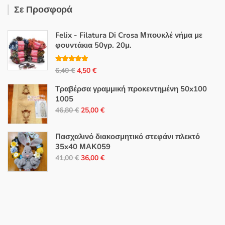
Σε Προσφορά
Felix - Filatura Di Crosa Μπουκλέ νήμα με
φουντάκια 50γρ. 20μ.
Βαθμολογή
Original
Η
6,40
€
4,50
€
θηκε με
5.00
από 5
price
τρέχουσα
Τραβέρσα γραμμική προκεντημένη 50x100
was:
τιμή
1005
6,40 €.
είναι:
Original
Η
46,80
€
25,00
€
4,50 €.
price
τρέχουσα
was:
τιμή
Πασχαλινό διακοσμητικό στεφάνι πλεκτό
46,80 €.
είναι:
35x40 ΜΑΚ059
Original
Η
25,00 €.
41,00
€
36,00
€
price
τρέχουσα
was:
τιμή
41,00 €.
είναι:
36,00 €.