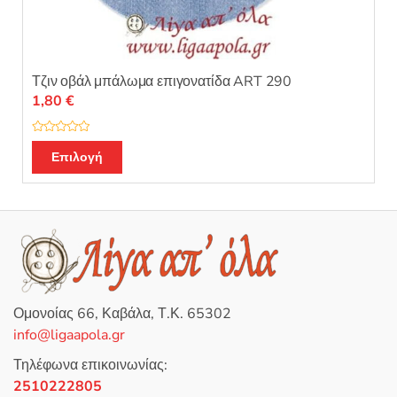
Τζιν οβάλ μπάλωμα επιγονατίδα ART 290
1,80
€
Β
Αυτό
α
Επιλογή
θ
το
μ
ο
προϊόν
λ
ο
έχει
γ
ή
πολλαπλές
θ
η
παραλλαγές.
κ
ε
Οι
μ
ε
επιλογές
0
Ομονοίας 66, Καβάλα, Τ.Κ. 65302
α
μπορούν
π
info@ligaapola.gr
ό
να
5
επιλεγούν
Τηλέφωνα επικοινωνίας:
στη
2510222805