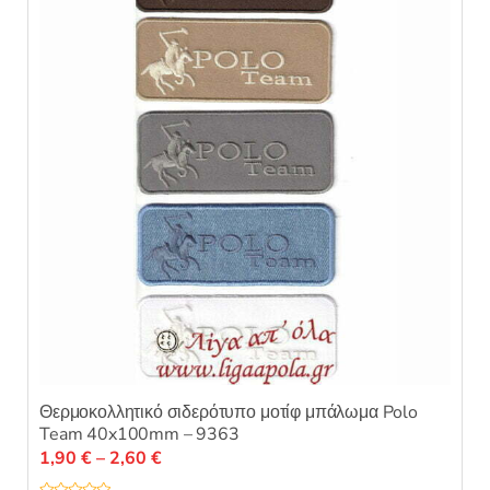
επιλογές
μπορούν
να
επιλεγούν
στη
σελίδα
του
προϊόντος
Θερμοκολλητικό σιδερότυπο μοτίφ μπάλωμα Polo
Team 40x100mm – 9363
Price
1,90
€
–
2,60
€
range: