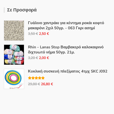
Σε Προσφορά
Γυάλινο χαντράκι για κέντημα ροκάι κοφτό
μακαρόνι 2χιλ 50γρ. - 063 Γκρι ασημί
Original
Η
3,50
€
2,50
€
price
τρέχουσα
was:
τιμή
Rhin - Lanas Stop Βαμβακερό καλοκαιρινό
3,50 €.
είναι:
διχτυωτό νήμα 50γρ. 21μ.
Original
Η
2,50 €.
3,20
€
2,00
€
price
τρέχουσα
was:
τιμή
Κυκλική συσκευή πλεξίματος 4τμχ SKC J092
3,20 €.
είναι:
2,00 €.
Βαθμολογή
Original
Η
29,80
€
26,80
€
θηκε με
5.00
από 5
price
τρέχουσα
was:
τιμή
29,80 €.
είναι:
26,80 €.