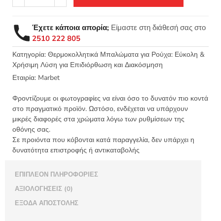
σιδερότυπο
μοτίφ
μπάλωμα
Έχετε κάποια απορία;
Είμαστε στη διάθεσή σας στο
Limited
2510 222 805
Edition
55x135mm
Κατηγορία:
Θερμοκολλητικά Μπαλώματα για Ρούχα: Εύκολη &
Χρήσιμη Λύση για Επιδιόρθωση και Διακόσμηση
-
Marbet
Εταιρία:
Marbet
8786
ποσότητα
Φροντίζουμε οι φωτογραφίες να είναι όσο το δυνατόν πιο κοντά
στο πραγματικό προϊόν. Ωστόσο, ενδέχεται να υπάρχουν
μικρές διαφορές στα χρώματα λόγω των ρυθμίσεων της
οθόνης σας.
Σε προιόντα που κόβονται κατά παραγγελία, δεν υπάρχει η
δυνατότητα επιστροφής ή αντικαταβολής
ΕΠΙΠΛΈΟΝ ΠΛΗΡΟΦΟΡΊΕΣ
ΑΞΙΟΛΟΓΉΣΕΙΣ (0)
ΈΞΟΔΑ ΑΠΟΣΤΟΛΉΣ