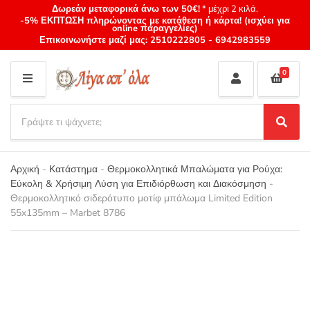
Δωρεάν μεταφορικά άνω των 50€!
* μέχρι 2 κιλά.
-5% ΕΚΠΤΩΣΗ πληρώνοντας με κατάθεση ή κάρτα! (ισχύει για
online παραγγελίες)
Επικοινωνήστε μαζί μας:
2510222805
-
6942983559
0
M
E
S
N
e
S
Category
U
a
e
name
a
r
r
Αρχική
-
Κατάστημα
-
Θερμοκολλητικά Μπαλώματα για Ρούχα:
c
c
Εύκολη & Χρήσιμη Λύση για Επιδιόρθωση και Διακόσμηση
-
h
h
Θερμοκολλητικό σιδερότυπο μοτίφ μπάλωμα Limited Edition
p
55x135mm – Marbet 8786
r
o
d
u
c
t
s