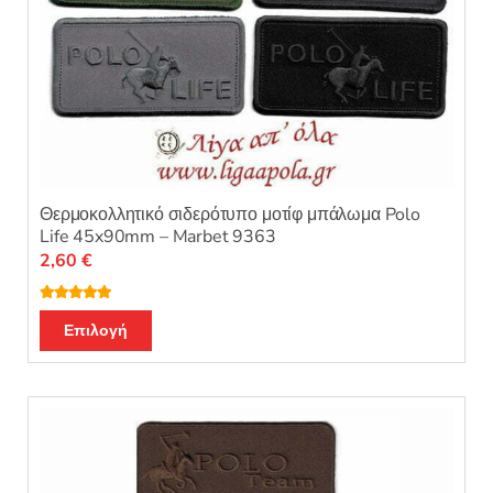
Θερμοκολλητικό σιδερότυπο μοτίφ μπάλωμα Polo
Life 45x90mm – Marbet 9363
2,60
€
Βαθμολογή
Αυτό
θηκε με
5.00
Επιλογή
από 5
το
προϊόν
έχει
πολλαπλές
παραλλαγές.
Οι