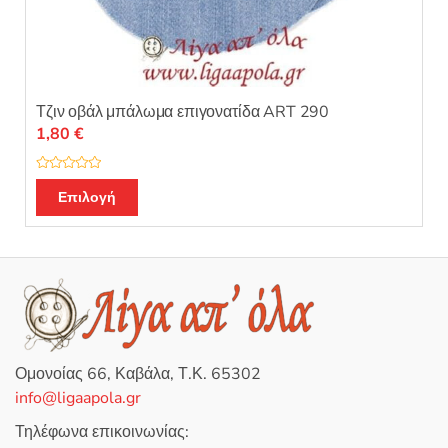
Τζιν οβάλ μπάλωμα επιγονατίδα ART 290
1,80
€
Β
Αυτό
α
Επιλογή
θ
το
μ
ο
προϊόν
λ
ο
έχει
γ
ή
πολλαπλές
θ
η
παραλλαγές.
κ
ε
Οι
μ
ε
επιλογές
0
Ομονοίας 66, Καβάλα, Τ.Κ. 65302
α
μπορούν
π
info@ligaapola.gr
ό
να
5
επιλεγούν
Τηλέφωνα επικοινωνίας: