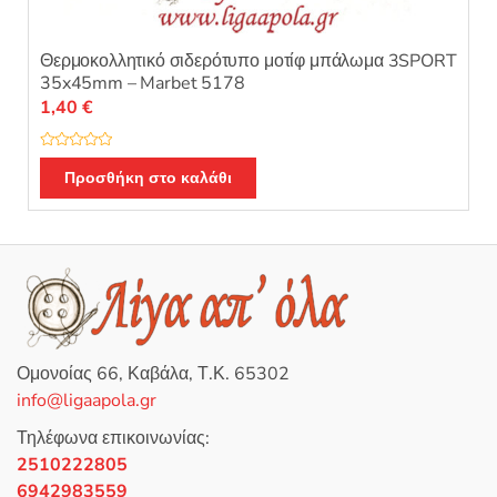
Θερμοκολλητικό σιδερότυπο μοτίφ μπάλωμα 3SPORT
35x45mm – Marbet 5178
1,40
€
Β
α
Προσθήκη στο καλάθι
θ
μ
ο
λ
ο
γ
ή
θ
η
κ
ε
μ
ε
0
Ομονοίας 66, Καβάλα, Τ.Κ. 65302
α
π
info@ligaapola.gr
ό
5
Τηλέφωνα επικοινωνίας:
2510222805
6942983559