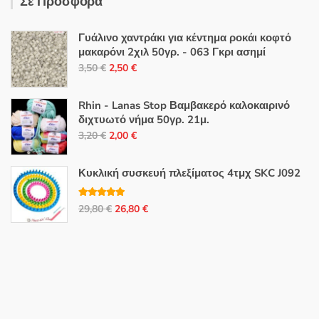
Σε Προσφορά
Γυάλινο χαντράκι για κέντημα ροκάι κοφτό
μακαρόνι 2χιλ 50γρ. - 063 Γκρι ασημί
Original
Η
3,50
€
2,50
€
price
τρέχουσα
was:
τιμή
Rhin - Lanas Stop Βαμβακερό καλοκαιρινό
3,50 €.
είναι:
διχτυωτό νήμα 50γρ. 21μ.
Original
Η
2,50 €.
3,20
€
2,00
€
price
τρέχουσα
was:
τιμή
Κυκλική συσκευή πλεξίματος 4τμχ SKC J092
3,20 €.
είναι:
2,00 €.
Βαθμολογή
Original
Η
29,80
€
26,80
€
θηκε με
5.00
από 5
price
τρέχουσα
was:
τιμή
29,80 €.
είναι:
26,80 €.