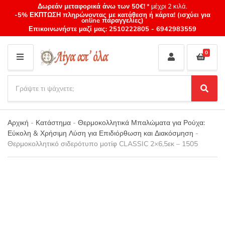
Δωρεάν μεταφορικά άνω των 50€!
* μέχρι 2 κιλά.
-5% ΕΚΠΤΩΣΗ πληρώνοντας με κατάθεση ή κάρτα! (ισχύει για
online παραγγελίες)
Επικοινωνήστε μαζί μας:
2510222805
-
6942983559
0
M
E
S
N
e
S
Category
U
a
e
name
a
r
r
Αρχική
-
Κατάστημα
-
Θερμοκολλητικά Μπαλώματα για Ρούχα:
c
c
Εύκολη & Χρήσιμη Λύση για Επιδιόρθωση και Διακόσμηση
-
h
h
Θερμοκολλητικό σιδερότυπο μοτίφ CLASSIC 2×6,5εκ – 1505
p
r
o
d
u
c
t
s