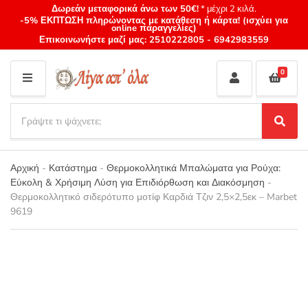
Δωρεάν μεταφορικά άνω των 50€!
* μέχρι 2 κιλά.
-5% ΕΚΠΤΩΣΗ πληρώνοντας με κατάθεση ή κάρτα! (ισχύει για
online παραγγελίες)
Επικοινωνήστε μαζί μας:
2510222805
-
6942983559
0
M
E
S
N
e
S
Category
U
a
e
name
a
r
r
Αρχική
-
Κατάστημα
-
Θερμοκολλητικά Μπαλώματα για Ρούχα:
c
c
Εύκολη & Χρήσιμη Λύση για Επιδιόρθωση και Διακόσμηση
-
h
h
Θερμοκολλητικό σιδερότυπο μοτίφ Καρδιά Τζιν 2,5×2,5εκ – Marbet
p
9619
r
o
d
u
c
t
s