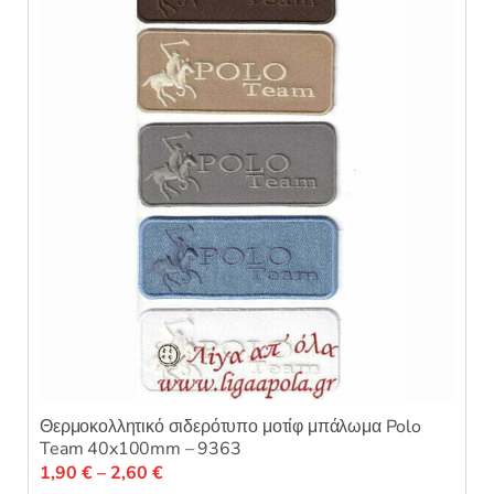
μ
ε
0
α
π
ό
5
Θερμοκολλητικό σιδερότυπο μοτίφ μπάλωμα Polo
Team 40x100mm – 9363
Price
1,90
€
–
2,60
€