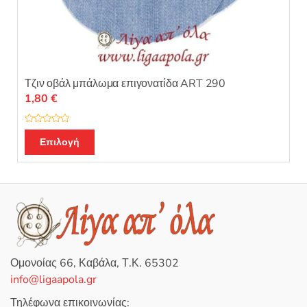
Τζιν οβάλ μπάλωμα επιγονατίδα ART 290
1,80
€
Β
Αυτό
α
Επιλογή
θ
το
μ
ο
προϊόν
λ
ο
έχει
γ
ή
πολλαπλές
θ
η
παραλλαγές.
κ
ε
Οι
μ
ε
επιλογές
0
Ομονοίας 66, Καβάλα, Τ.Κ. 65302
α
μπορούν
π
info@ligaapola.gr
ό
να
5
επιλεγούν
Τηλέφωνα επικοινωνίας: