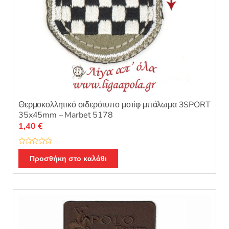
προϊόντος
Θερμοκολλητικό σιδερότυπο μοτίφ μπάλωμα 3SPORT
35x45mm – Marbet 5178
1,40
€
Β
α
Προσθήκη στο καλάθι
θ
μ
ο
λ
ο
γ
ή
θ
η
κ
ε