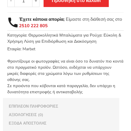
-
+
Προσθήκη στο καλάθι
σιδερότυπο
μοτίφ
Καρδιά
Έχετε κάποια απορία;
Είμαστε στη διάθεσή σας στο
Τζιν
2510 222 805
2,5x2,5εκ
-
Κατηγορία:
Θερμοκολλητικά Μπαλώματα για Ρούχα: Εύκολη &
Χρήσιμη Λύση για Επιδιόρθωση και Διακόσμηση
Marbet
9619
Εταιρία:
Marbet
ποσότητα
Φροντίζουμε οι φωτογραφίες να είναι όσο το δυνατόν πιο κοντά
στο πραγματικό προϊόν. Ωστόσο, ενδέχεται να υπάρχουν
μικρές διαφορές στα χρώματα λόγω των ρυθμίσεων της
οθόνης σας.
Σε προιόντα που κόβονται κατά παραγγελία, δεν υπάρχει η
δυνατότητα επιστροφής ή αντικαταβολής
ΕΠΙΠΛΈΟΝ ΠΛΗΡΟΦΟΡΊΕΣ
ΑΞΙΟΛΟΓΉΣΕΙΣ (0)
ΈΞΟΔΑ ΑΠΟΣΤΟΛΉΣ