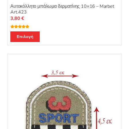
Αυτοκόλλητο μπάλωμα δερματίνης 10×16 – Marbet
Art.423
3,80
€
Βαθμολογή
Αυτό
θηκε με
5.00
Επιλογή
από 5
το
προϊόν
έχει
πολλαπλές
παραλλαγές.
Οι
επιλογές
μπορούν
να
επιλεγούν
στη
σελίδα
του