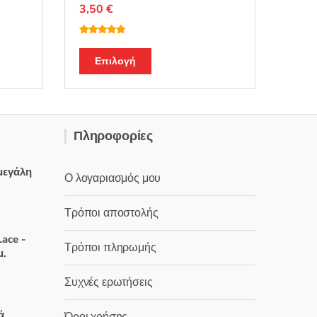
3,50
€
Βαθμολογή
θηκε με
5.00
Αυτό
από 5
Επιλογή
το
προϊόν
έχει
πολλαπλές
Πληροφορίες
.
παραλλαγές.
Οι
μεγάλη
επιλογές
Ο λογαριασμός μου
μπορούν
να
Τρόποι αποστολής
χουσα
επιλεγούν
ace -
στη
Τρόποι πληρωμής
:
μ.
σελίδα
 €.
του
Συχνές ερωτήσεις
προϊόντος
χουσα
ά