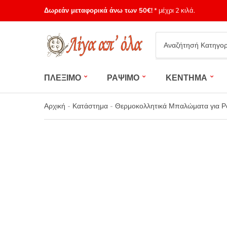
Δωρεάν μεταφορικά άνω των 50€!
* μέχρι 2 κιλά.
Category
name
ΠΛΕΞΙΜΟ
ΡΑΨΙΜΟ
ΚΕΝΤΗΜΑ
Αρχική
-
Κατάστημα
-
Θερμοκολλητικά Μπαλώματα για Ρο