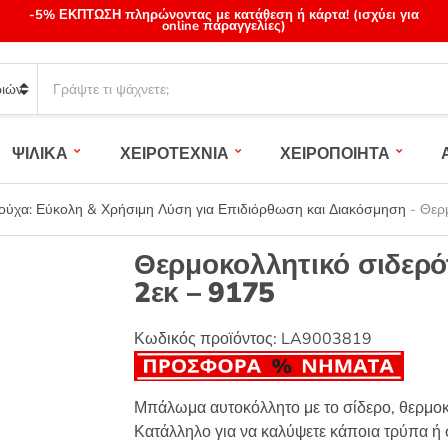
-5% ΕΚΠΤΩΣΗ πληρώνοντας με κατάθεση ή κάρτα! (ισχύει για
online παραγγελίες)
S
e
a
r
ΨΙΛΙΚΑ
ΧΕΙΡΟΤΕΧΝΙΑ
ΧΕΙΡΟΠΟΙΗΤΑ
c
h
p
ύχα: Εύκολη & Χρήσιμη Λύση για Επιδιόρθωση και Διακόσμηση
-
Θερμ
r
o
Θερμοκολλητικό σιδερό
d
2εκ – 9175
u
c
t
Κωδικός προϊόντος:
LA9003819
s
:
Μπάλωμα αυτοκόλλητο με το σίδερο, θερμοκ
Κατάλληλο για να καλύψετε κάποια τρύπα ή σ