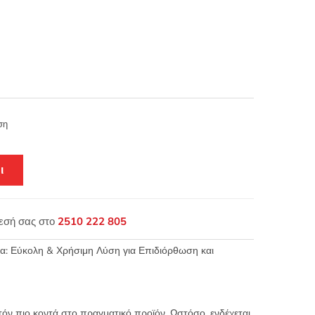
ση
ι
θεσή σας στο
2510 222 805
: Εύκολη & Χρήσιμη Λύση για Επιδιόρθωση και
τόν πιο κοντά στο πραγματικό προϊόν. Ωστόσο, ενδέχεται