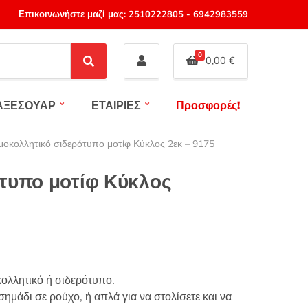
Επικοινωνήστε μαζί μας:
2510222805
-
6942983559
0
0,00
€
S
e
a
ΑΞΕΣΟΥΑΡ
ΕΤΑΙΡΙΕΣ
Προσφορές!
r
c
h
οκολλητικό σιδερότυπο μοτίφ Κύκλος 2εκ – 9175
τυπο μοτίφ Κύκλος
ολλητικό ή σιδερότυπο.
ημάδι σε ρούχο, ή απλά για να στολίσετε και να