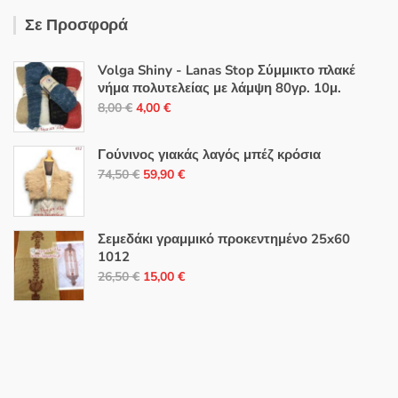
Σε Προσφορά
Volga Shiny - Lanas Stop Σύμμικτο πλακέ
νήμα πολυτελείας με λάμψη 80γρ. 10μ.
Original
Η
8,00
€
4,00
€
price
τρέχουσα
was:
τιμή
Γούνινος γιακάς λαγός μπέζ κρόσια
8,00 €.
είναι:
Original
Η
74,50
€
59,90
€
4,00 €.
price
τρέχουσα
was:
τιμή
74,50 €.
είναι:
Σεμεδάκι γραμμικό προκεντημένο 25x60
1012
59,90 €.
Original
Η
26,50
€
15,00
€
price
τρέχουσα
was:
τιμή
26,50 €.
είναι:
15,00 €.