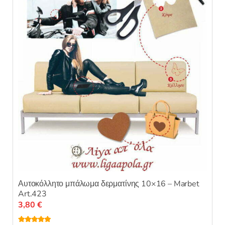
επιλογές
0
α
μπορούν
π
ό
να
5
επιλεγούν
στη
σελίδα
του
προϊόντος
Αυτοκόλλητο μπάλωμα δερματίνης 10×16 – Marbet
Art.423
3,80
€