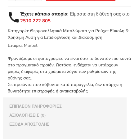
μοτίφ
Μαργαρίτα
Έχετε κάποια απορία;
Είμαστε στη διάθεσή σας στο
3εκ
2510 222 805
-
Marbet
Κατηγορία:
Θερμοκολλητικά Μπαλώματα για Ρούχα: Εύκολη &
Χρήσιμη Λύση για Επιδιόρθωση και Διακόσμηση
9205
ποσότητα
Εταιρία:
Marbet
Φροντίζουμε οι φωτογραφίες να είναι όσο το δυνατόν πιο κοντά
στο πραγματικό προϊόν. Ωστόσο, ενδέχεται να υπάρχουν
μικρές διαφορές στα χρώματα λόγω των ρυθμίσεων της
οθόνης σας.
Σε προιόντα που κόβονται κατά παραγγελία, δεν υπάρχει η
δυνατότητα επιστροφής ή αντικαταβολής
ΕΠΙΠΛΈΟΝ ΠΛΗΡΟΦΟΡΊΕΣ
ΑΞΙΟΛΟΓΉΣΕΙΣ (0)
ΈΞΟΔΑ ΑΠΟΣΤΟΛΉΣ