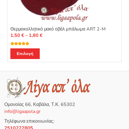
Θερμοκολλητικό μακό οβάλ μπάλωμα ART 2-M
Price
1,50
€
–
1,80
€
range:
1,50 €
Βαθμολογή
Αυτό
θηκε με
5.00
Επιλογή
through
από 5
το
1,80 €
προϊόν
έχει
πολλαπλές
παραλλαγές.
Οι
επιλογές
Ομονοίας 66, Καβάλα, Τ.Κ. 65302
μπορούν
info@ligaapola.gr
να
επιλεγούν
Τηλέφωνα επικοινωνίας:
στη
2510222805