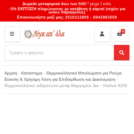
Δωρεάν μεταφορικά άνω των 50€!
* μέχρι 2 κιλά.
-5% ΕΚΠΤΩΣΗ πληρώνοντας με κατάθεση ή κάρτα! (ισχύει για
online παραγγελίες)
Επικοινωνήστε μαζί μας:
2510222805
-
6942983559
0
M
E
S
N
e
S
Category
U
a
e
name
a
r
r
Αρχική
-
Κατάστημα
-
Θερμοκολλητικά Μπαλώματα για Ρούχα:
c
c
Εύκολη & Χρήσιμη Λύση για Επιδιόρθωση και Διακόσμηση
-
h
h
Θερμοκολλητικό σιδερότυπο μοτίφ Μαργαρίτα 3εκ – Marbet 9205
p
r
o
d
u
c
t
s