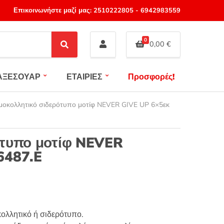
Επικοινωνήστε μαζί μας:
2510222805
-
6942983559
0
0,00
€
S
e
a
ΑΞΕΣΟΥΑΡ
ΕΤΑΙΡΙΕΣ
Προσφορές!
r
c
h
μοκολλητικό σιδερότυπο μοτίφ NEVER GIVE UP 6×5εκ
ότυπο μοτίφ NEVER
6487.E
ολλητικό ή σιδερότυπο.