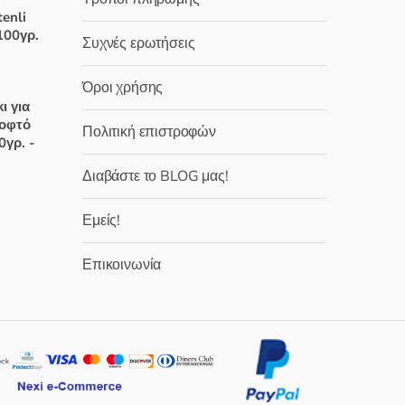
χουσα
tenli
100γρ.
Συχνές ερωτήσεις
:
 €.
Όροι χρήσης
χουσα
ι για
κοφτό
Πολιτική επιστροφών
:
0γρ. -
 €.
Διαβάστε το BLOG μας!
χουσα
Εμείς!
:
Επικοινωνία
 €.