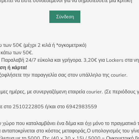
ρέπει να είστε συνδεδεμένοι για να δημοσιεύσετε μια κριτική
Σύνδεση
ων 50€ (μέχρι 2 κιλά ή *ογκομετρικό)
ς κάτω των 50€.
 Παραλαβή 24/7 εύκολα και γρήγορα. 3,20€ για Lockers στα νη
η ή κάρτα!
ξοφλήσετε την παραγγελία σας στον υπάλληλο της courier.
ες ημέρες, με συνεργαζόμενη εταιρεία courier. (Σε περιόδους γ
είτε στο 2510222805 ή/και στο 6942983559
 χώρο που καταλαμβάνει ένα δέμα και όχι μόνο το πραγματικό τ
 ανταποκρίνεται στο κόστος μεταφοράς.Ο υπολογισμός του γίνετ
έλεσμα με το 5000. Πχ: (40 × 30 × 15) / 5000 = Ογκομετρικό β