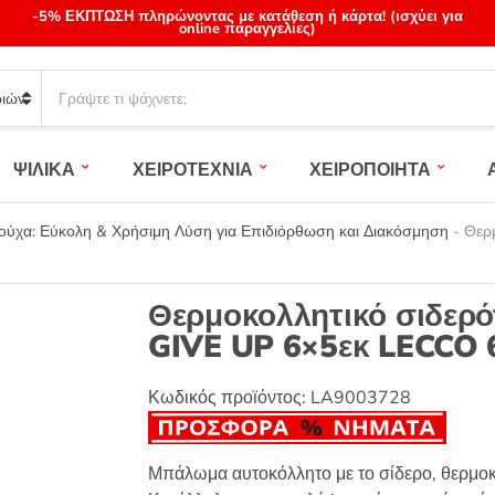
-5% ΕΚΠΤΩΣΗ πληρώνοντας με κατάθεση ή κάρτα! (ισχύει για
online παραγγελίες)
S
e
a
r
ΨΙΛΙΚΑ
ΧΕΙΡΟΤΕΧΝΙΑ
ΧΕΙΡΟΠΟΙΗΤΑ
c
h
p
ύχα: Εύκολη & Χρήσιμη Λύση για Επιδιόρθωση και Διακόσμηση
-
Θερ
r
o
d
Θερμοκολλητικό σιδερ
u
GIVE UP 6×5εκ LECCO 
c
t
s
Κωδικός προϊόντος:
LA9003728
:
Μπάλωμα αυτοκόλλητο με το σίδερο, θερμοκ