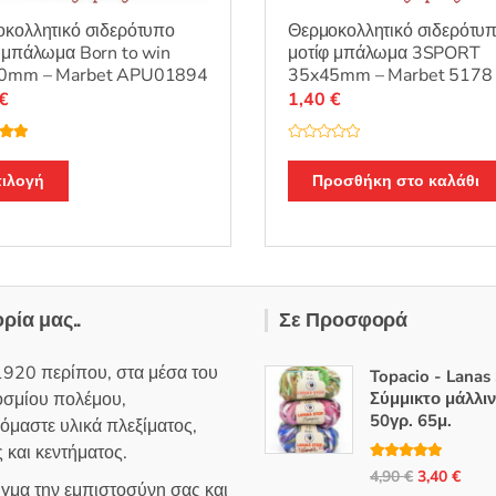
Θερμοκολλητικό σιδερότυ
κολλητικό σιδερότυπο
μοτίφ μπάλωμα 3SPORT
 μπάλωμα Born to win
35x45mm – Marbet 5178
0mm – Marbet APU01894
1,40
€
€
Β
λογή
α
ε
5.00
Αυτό
θ
Προσθήκη στο καλάθι
ιλογή
μ
το
ο
λ
προϊόν
ο
γ
έχει
ή
θ
πολλαπλές
η
κ
παραλλαγές.
ε
ορία μας..
Σε Προσφορά
μ
Οι
ε
0
επιλογές
α
1920 περίπου, στα μέσα του
Topacio - Lanas
π
μπορούν
ό
οσμίου πολέμου,
Σύμμικτο μάλλι
5
να
50γρ. 65μ.
όμαστε υλικά πλεξίματος,
επιλεγούν
 και κεντήματος.
στη
Βαθμολογή
Original
Η
4,90
€
3,40
€
θηκε με
5.00
ιγμα την εμπιστοσύνη σας και
σελίδα