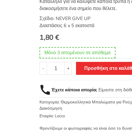
Κατάλληλο για να καλύψετε κάποια τρύπα ή σ
διακοσμήσετε ένα σημείο που θέλετε.
Σχέδιο: NEVER GIVE UP
Διαστάσεις 6 x 5 εκατοστά
1,80
€
Μόνο 3 απομένουν σε απόθεμα
Θερμοκολλητικό
-
+
Προσθήκη στο καλάθ
σιδερότυπο
μοτίφ
NEVER
Έχετε κάποια απορία;
Είμαστε στη διά
GIVE
UP
Κατηγορία:
Θερμοκολλητικά Μπαλώματα για Ρούχα
6x5εκ
Διακόσμηση
LECCO
Εταιρία:
Lecco
6487.E
ποσότητα
Φροντίζουμε οι φωτογραφίες να είναι όσο το δυνα