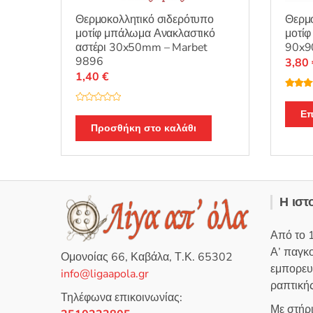
Θερμοκολλητικό σιδερότυπο
Θερμο
μοτίφ μπάλωμα Ανακλαστικό
μοτίφ
αστέρι 30x50mm – Marbet
90x9
9896
3,80
1,40
€
Βαθμο
θηκε μ
Β
από 5
Επ
α
θ
Προσθήκη στο καλάθι
μ
ο
λ
ο
γ
ή
θ
η
Η ιστ
κ
ε
μ
ε
Από το 
0
α
Α’ παγκ
π
Ομονοίας 66, Καβάλα, Τ.Κ. 65302
ό
εμπορευ
5
info@ligaapola.gr
ραπτικής
Τηλέφωνα επικοινωνίας:
Με στήρ