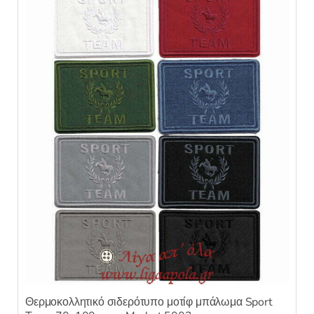
Θερμοκολλητικό σιδερότυπο μοτίφ μπάλωμα Sport