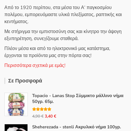
Από το 1920 περίπου, στα μέσα του Α’ παγκοσμίου
πολέμου, εμπορευόμαστε υλικά πλεξίματος, ραπτικής και
κεντήματος.
Με στήριγμα την εμπιστοσύνη σας και κίνητρο την άψογη
εξυπηρέτηση, συνεχίζουμε σταθερά.
Πλέον μέσα και από το ηλεκτρονικό μας κατάστημα,
έρχονται τα προϊόντα μας στην πόρτα σας!
Περισσότερα σχετικά με εμάς!
Σε Προσφορά
Topacio - Lanas Stop Σύμμικτο μάλλινο νήμα
50γρ. 65μ.
Βαθμολογή
Original
Η
4,90
€
3,40
€
θηκε με
5.00
από 5
price
τρέχουσα
Sheherezada - stenli Ακρυλικό νήμα 100γρ.
was:
τιμή