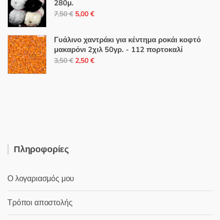
280μ.
4,90 €.
είναι:
Original
Η
7,50
€
5,00
€
3,40 €.
price
τρέχουσα
was:
τιμή
Γυάλινο χαντράκι για κέντημα ροκάι κοφτό
7,50 €.
είναι:
μακαρόνι 2χιλ 50γρ. - 112 πορτοκαλί
Original
Η
5,00 €.
3,50
€
2,50
€
price
τρέχουσα
was:
τιμή
3,50 €.
είναι:
2,50 €.
Πληροφορίες
Ο λογαριασμός μου
Τρόποι αποστολής