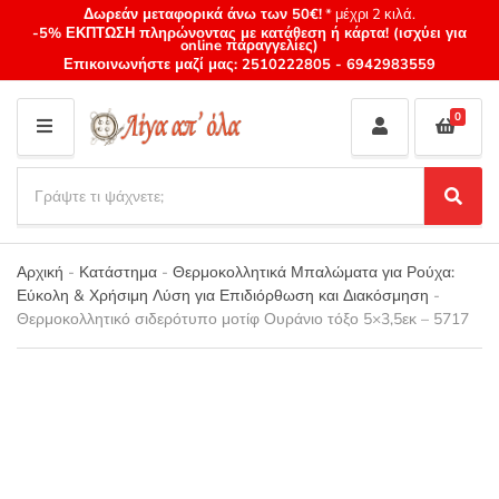
Δωρεάν μεταφορικά άνω των 50€!
* μέχρι 2 κιλά.
-5% ΕΚΠΤΩΣΗ πληρώνοντας με κατάθεση ή κάρτα! (ισχύει για
online παραγγελίες)
Επικοινωνήστε μαζί μας:
2510222805
-
6942983559
0
M
E
S
N
e
S
Category
U
a
e
name
a
r
r
Αρχική
-
Κατάστημα
-
Θερμοκολλητικά Μπαλώματα για Ρούχα:
c
c
Εύκολη & Χρήσιμη Λύση για Επιδιόρθωση και Διακόσμηση
-
h
h
Θερμοκολλητικό σιδερότυπο μοτίφ Ουράνιο τόξο 5×3,5εκ – 5717
p
r
o
d
u
c
t
s