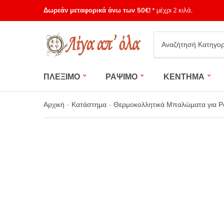
Δωρεάν μεταφορικά άνω των 50€!
* μέχρι 2 κιλά.
Category
name
ΠΛΕΞΙΜΟ
ΡΑΨΙΜΟ
ΚΕΝΤΗΜΑ
Αρχική
-
Κατάστημα
-
Θερμοκολλητικά Μπαλώματα για Ρο