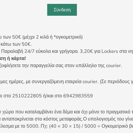
Σύνδεση
ων 50€ (μέχρι 2 κιλά ή *ογκομετρικό)
ς κάτω των 50€.
 Παραλαβή 24/7 εύκολα και γρήγορα. 3,20€ για Lockers στα νη
η ή κάρτα!
ξοφλήσετε την παραγγελία σας στον υπάλληλο της courier.
ες ημέρες, με συνεργαζόμενη εταιρεία courier. (Σε περιόδους γ
είτε στο 2510222805 ή/και στο 6942983559
 χώρο που καταλαμβάνει ένα δέμα και όχι μόνο το πραγματικό τ
 ανταποκρίνεται στο κόστος μεταφοράς.Ο υπολογισμός του γίνετ
έλεσμα με το 5000. Πχ: (40 × 30 × 15) / 5000 = Ογκομετρικό β