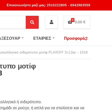
Επικοινωνήστε μαζί μας:
2510222805
-
6942983559
0
0,00
€
S
e
a
ΑΞΕΣΟΥΑΡ
ΕΤΑΙΡΙΕΣ
Προσφορές!
r
c
h
μοκολλητικό σιδερότυπο μοτίφ PLAYOFF 3×12εκ – 1518
τυπο μοτίφ
8
ολλητικό ή σιδερότυπο.
ημάδι σε ρούχο, ή απλά για να στολίσετε και να