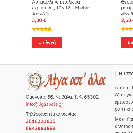
Αυτοκόλλητο μπάλωμα
Θερμο
δερματίνης 10×16 – Marbet
μοτίφ
Art.423
45x9
3,80
€
2,60
Βαθμολογή
Βαθμο
θηκε με
5.00
θηκε μ
Αυτό
από 5
από 5
Επιλογή
Επ
το
προϊόν
έχει
πολλαπλές
Η ιστ
παραλλαγές.
Οι
Από το 
επιλογές
Α’ παγκ
Ομονοίας 66, Καβάλα, Τ.Κ. 65302
μπορούν
εμπορευ
info@ligaapola.gr
να
ραπτικής
επιλεγούν
Τηλέφωνα επικοινωνίας:
στη
Με στήρ
2510222805
σελίδα
κίνητρο
6942983559
του