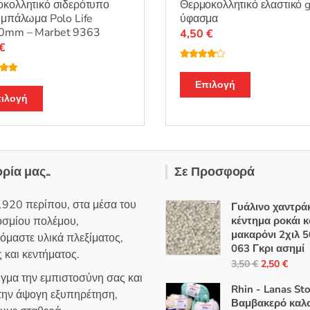
κολλητικό σιδερότυπο
Θερμοκολλητικό ελαστικό gl
 μπάλωμα Polo Life
ύφασμα
0mm – Marbet 9363
4,50
€
€
Βαθμολο
γήθηκε με
Αυτό
λογή
4.00
από
Επιλογή
ε
5.00
5
Αυτό
το
ιλογή
το
προϊόν
προϊόν
έχει
έχει
πολλαπλές
πολλαπλές
παραλλαγές
ορία μας..
Σε Προσφορά
παραλλαγές.
Οι
Οι
επιλογές
1920 περίπου, στα μέσα του
Γυάλινο χαντράκ
επιλογές
μπορούν
οσμίου πολέμου,
κέντημα ροκάι 
μπορούν
να
μακαρόνι 2χιλ 5
όμαστε υλικά πλεξίματος,
να
επιλεγούν
063 Γκρι ασημί
 και κεντήματος.
επιλεγούν
στη
Original
Η
3,50
€
2,50
€
στη
ιγμα την εμπιστοσύνη σας και
σελίδα
price
τρέ
Rhin - Lanas St
σελίδα
 την άψογη εξυπηρέτηση,
του
was:
τιμή
Βαμβακερό καλο
του