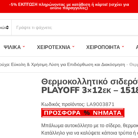
-5% ΕΚΠΤΩΣΗ πληρώνοντας με κατάθεση ή κάρτα! (ισχύει για
online παραγγελίες)
S
e
a
r
ΨΙΛΙΚΑ
ΧΕΙΡΟΤΕΧΝΙΑ
ΧΕΙΡΟΠΟΙΗΤΑ
c
h
p
ύχα: Εύκολη & Χρήσιμη Λύση για Επιδιόρθωση και Διακόσμηση
-
Θερ
r
o
Θερμοκολλητικό σιδερό
d
PLAYOFF 3×12εκ – 151
u
c
t
Κωδικός προϊόντος:
LA9003871
s
:
Μπάλωμα αυτοκόλλητο με το σίδερο, θερμοκ
Κατάλληλο για να καλύψετε κάποια τρύπα ή σ