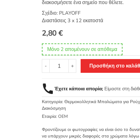
διακοσμήσετε ένα σημείο που θέλετε.
Σχέδιο: PLAYOFF
Διαστάσεις 3 x 12 εκατοστά
2,80
€
Μόνο 2 απομένουν σε απόθεμα
Θερμοκολλητικό
-
+
Προσθήκη στο καλάθ
σιδερότυπο
μοτίφ
PLAYOFF
Έχετε κάποια απορία;
Είμαστε στη διά
3x12εκ
-
Κατηγορία:
Θερμοκολλητικά Μπαλώματα για Ρούχα
1518
Διακόσμηση
ποσότητα
Εταιρία:
OEM
Φροντίζουμε οι φωτογραφίες να είναι όσο το δυνα
να υπάρχουν μικρές διαφορές στα χρώματα λόγω