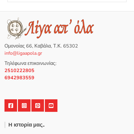
1,80 €
προϊόν
έχει
πολλαπλές
παραλλαγές.
Οι
επιλογές
Ομονοίας 66, Καβάλα, Τ.Κ. 65302
μπορούν
info@ligaapola.gr
να
επιλεγούν
Τηλέφωνα επικοινωνίας:
στη
2510222805
σελίδα
6942983559
του
προϊόντος
Η ιστορία μας..