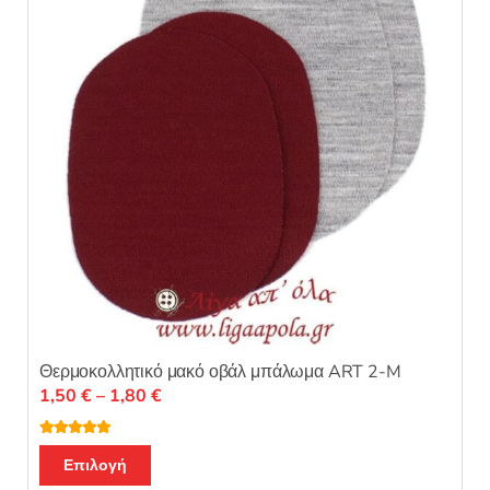
π
ό
να
5
επιλεγούν
στη
σελίδα
του
προϊόντος
Θερμοκολλητικό μακό οβάλ μπάλωμα ART 2-M
Price
1,50
€
–
1,80
€
range:
1,50 €
Βαθμολογή
Αυτό
θηκε με
5.00
Επιλογή
through
από 5
το