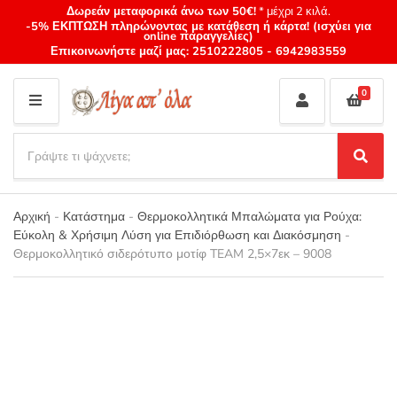
Δωρεάν μεταφορικά άνω των 50€!
* μέχρι 2 κιλά.
-5% ΕΚΠΤΩΣΗ πληρώνοντας με κατάθεση ή κάρτα! (ισχύει για
online παραγγελίες)
Επικοινωνήστε μαζί μας:
2510222805
-
6942983559
0
M
E
S
N
e
S
Category
U
a
e
name
a
r
r
Αρχική
-
Κατάστημα
-
Θερμοκολλητικά Μπαλώματα για Ρούχα:
c
c
Εύκολη & Χρήσιμη Λύση για Επιδιόρθωση και Διακόσμηση
-
h
h
Θερμοκολλητικό σιδερότυπο μοτίφ TEAM 2,5×7εκ – 9008
p
r
o
d
u
c
t
s