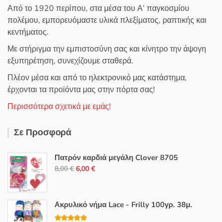
Από το 1920 περίπου, στα μέσα του Α’ παγκοσμίου
πολέμου, εμπορευόμαστε υλικά πλεξίματος, ραπτικής και
κεντήματος.
Με στήριγμα την εμπιστοσύνη σας και κίνητρο την άψογη
εξυπηρέτηση, συνεχίζουμε σταθερά.
Πλέον μέσα και από το ηλεκτρονικό μας κατάστημα,
έρχονται τα προϊόντα μας στην πόρτα σας!
Περισσότερα σχετικά με εμάς!
Σε Προσφορά
Πατρόν καρδιά μεγάλη Clover 8705
Original
Η
8,00
€
6,00
€
price
τρέχουσα
was:
τιμή
8,00 €.
είναι:
Ακρυλικό νήμα Lace - Frilly 100γρ. 38μ.
6,00 €.