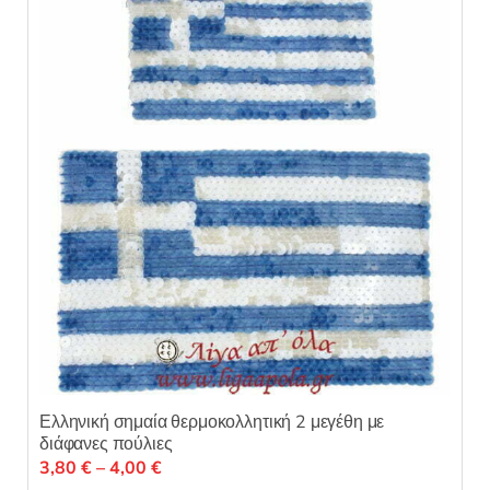
Ελληνική σημαία θερμοκολλητική 2 μεγέθη με
διάφανες πούλιες
Price
3,80
€
–
4,00
€