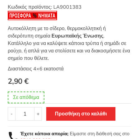
Κωδικός προϊόντος:
LA9001383
Αυτοκόλλητη με το σίδερο, θερμοκολλητική ή
σιδερότυπη σημαία
Ευρωπαϊκής Ένωσης
.
Κατάλληλο για να καλύψετε κάποια τρύπα ή σημάδι σε
ρούχο, ή απλά για να στολίσετε και να διακοσμήσετε ένα
σημείο που θέλετε.
Διαστάσεις 4×6 εκατοστά
2,90
€
Σε απόθεμα
Θερμοκολλητικό
-
+
Προσθήκη στο καλάθι
σιδερότυπο
μοτίφ
σημαία
Έχετε κάποια απορία;
Είμαστε στη διάθεσή σας στο
Ευρωπαϊκής