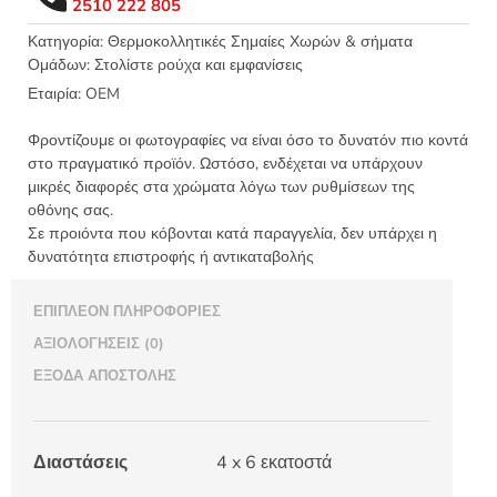
2510 222 805
Ένωσης
4
Κατηγορία:
Θερμοκολλητικές Σημαίες Χωρών & σήματα
Ομάδων: Στολίστε ρούχα και εμφανίσεις
x
6εκ
Εταιρία:
OEM
-
APU01905
Φροντίζουμε οι φωτογραφίες να είναι όσο το δυνατόν πιο κοντά
ποσότητα
στο πραγματικό προϊόν. Ωστόσο, ενδέχεται να υπάρχουν
μικρές διαφορές στα χρώματα λόγω των ρυθμίσεων της
οθόνης σας.
Σε προιόντα που κόβονται κατά παραγγελία, δεν υπάρχει η
δυνατότητα επιστροφής ή αντικαταβολής
ΕΠΙΠΛΈΟΝ ΠΛΗΡΟΦΟΡΊΕΣ
ΑΞΙΟΛΟΓΉΣΕΙΣ (0)
ΈΞΟΔΑ ΑΠΟΣΤΟΛΉΣ
Διαστάσεις
4 x 6 εκατοστά