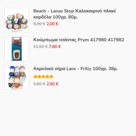
Beach - Lanas Stop Καλοκαιρινό πλακέ
κορδέλα 100γρ. 80μ.
Original
Η
6,90
€
2,00
€
price
τρέχουσα
was:
τιμή
Κούμπωμα τσάντας Prym 417980 417982
6,90 €.
είναι:
Original
Η
11,60
€
7,80
€
2,00 €.
price
τρέχουσα
was:
τιμή
11,60 €.
είναι:
Ακρυλικό νήμα Lace - Frilly 100γρ. 38μ.
7,80 €.
Βαθμολογή
Original
Η
5,80
€
2,50
€
θηκε με
5.00
από 5
price
τρέχουσα
was:
τιμή
5,80 €.
είναι:
2,50 €.