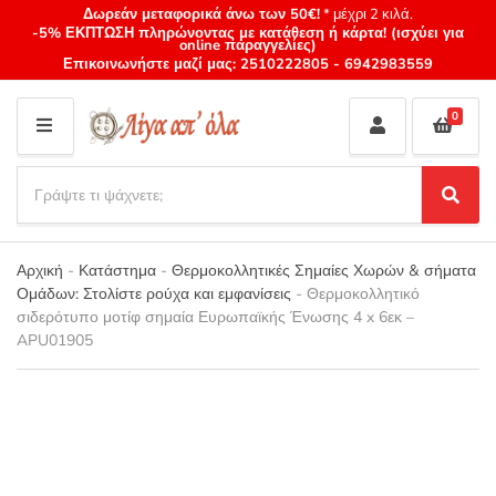
Δωρεάν μεταφορικά άνω των 50€!
* μέχρι 2 κιλά.
-5% ΕΚΠΤΩΣΗ πληρώνοντας με κατάθεση ή κάρτα! (ισχύει για
online παραγγελίες)
Επικοινωνήστε μαζί μας:
2510222805
-
6942983559
0
M
E
S
N
e
S
Category
U
a
e
name
a
r
r
Αρχική
-
Κατάστημα
-
Θερμοκολλητικές Σημαίες Χωρών & σήματα
c
c
Ομάδων: Στολίστε ρούχα και εμφανίσεις
-
Θερμοκολλητικό
h
h
σιδερότυπο μοτίφ σημαία Ευρωπαϊκής Ένωσης 4 x 6εκ –
p
APU01905
r
o
d
u
c
t
s