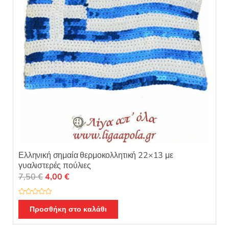
Ελληνική σημαία θερμοκολλητική 22×13 με
γυαλιστερές πούλιες
Original
Η
7,50
€
4,00
€
price
τρέχουσα
was:
τιμή
Β
α
Προσθήκη στο καλάθι
7,50 €.
είναι:
θ
μ
4,00 €.
ο