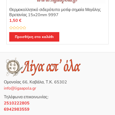
Θερμοκολλητικό σιδερότυπο μοτίφ σημαία Μεγάλης
Βρετανίας 15x20mm 9997
1,50
€
Β
α
Προσθήκη στο καλάθι
θ
μ
ο
λ
ο
γ
ή
θ
η
κ
ε
μ
ε
0
Ομονοίας 66, Καβάλα, Τ.Κ. 65302
α
π
info@ligaapola.gr
ό
5
Τηλέφωνα επικοινωνίας:
2510222805
6942983559