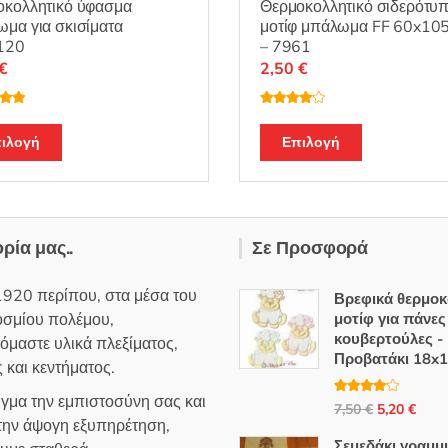
οκολλητικό ύφασμα
Θερμοκολλητικό σιδερότυ
μα για σκισίματα
μοτίφ μπάλωμα FF 60x1
120
– 7961
€
2,50
€
λογή
Βαθμολο
ε
5.00
γήθηκε με
Αυτό
Αυτό
4.00
από
ιλογή
Επιλογή
5
το
το
προϊόν
προϊόν
έχει
έχει
πολλαπλές
πολλαπλές
ορία μας..
Σε Προσφορά
παραλλαγές.
παραλλαγές
Οι
Οι
1920 περίπου, στα μέσα του
Βρεφικά θερμοκ
επιλογές
επιλογές
οσμίου πολέμου,
μοτίφ για πάνες
μπορούν
μπορούν
κουβερτούλες -
όμαστε υλικά πλεξίματος,
να
να
Προβατάκι 18x1
 και κεντήματος.
επιλεγούν
επιλεγούν
στη
στη
ιγμα την εμπιστοσύνη σας και
Βαθμολο
Original
Η
7,50
€
5,20
€
γήθηκε με
σελίδα
σελίδα
 την άψογη εξυπηρέτηση,
4.00
από
price
τρέ
5
του
του
Σεμεδάκι γραμμ