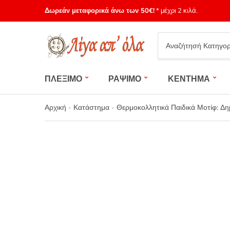
Δωρεάν μεταφορικά άνω των 50€!
* μέχρι 2 κιλά.
Category
name
ΠΛΕΞΙΜΟ
ΡΑΨΙΜΟ
ΚΕΝΤΗΜΑ
Αρχική
-
Κατάστημα
-
Θερμοκολλητικά Παιδικά Μοτίφ: Δ