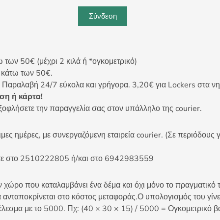
Σύνδεση
ων 50€ (μέχρι 2 κιλά ή *ογκομετρικό)
ς κάτω των 50€.
 Παραλαβή 24/7 εύκολα και γρήγορα. 3,20€ για Lockers στα νη
η ή κάρτα!
ξοφλήσετε την παραγγελία σας στον υπάλληλο της courier.
ες ημέρες, με συνεργαζόμενη εταιρεία courier. (Σε περιόδους γ
είτε στο 2510222805 ή/και στο 6942983559
 χώρο που καταλαμβάνει ένα δέμα και όχι μόνο το πραγματικό τ
 ανταποκρίνεται στο κόστος μεταφοράς.Ο υπολογισμός του γίνετ
έλεσμα με το 5000. Πχ: (40 × 30 × 15) / 5000 = Ογκομετρικό β