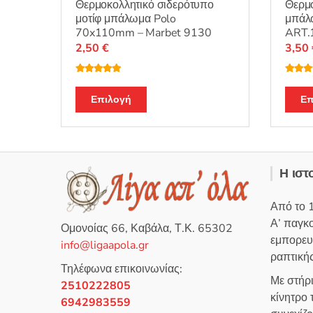
Θερμοκολλητικό σιδερότυπο
Θερμ
μοτίφ μπάλωμα Polo
μπάλω
70x110mm – Marbet 9130
ART.
2,50
€
3,50
Βαθμολογή
Βαθμο
θηκε με
5.00
θηκε μ
Αυτό
από 5
από 5
Επιλογή
Επ
το
προϊόν
έχει
πολλαπλές
Η ιστ
παραλλαγές.
Οι
Από το 
επιλογές
Α’ παγκ
Ομονοίας 66, Καβάλα, Τ.Κ. 65302
μπορούν
εμπορευ
info@ligaapola.gr
να
ραπτικής
επιλεγούν
Τηλέφωνα επικοινωνίας:
στη
Με στήρ
2510222805
σελίδα
κίνητρο
6942983559
του