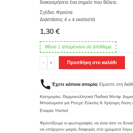
διακοσμήσετε ένα σημείο που θέλετε.
Σχέδιο: Φρούτα
Διαστάσεις 4 x 4 εκατοστά
1,30
€
Μόνο 1 απομένουν σε απόθεμα
Θερμοκολλητικό
-
+
Προσθήκη στο καλάθι
σιδερότυπο
μοτίφ
Φρούτα
Έχετε κάποια απορία;
Είμαστε στη διά
4x4εκ
-
Κατηγορίες:
Θερμοκολλητικά Παιδικά Μοτίφ: Δημ
1485
Μπαλώματα για Ρούχα: Εύκολη & Χρήσιμη Λύση 
ποσότητα
Εταιρία:
Marbet
Φροντίζουμε οι φωτογραφίες να είναι όσο το δυνα
να υπάρχουν μικρές διαφορές στα χρώματα λόγω