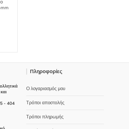
πο
05mm
Πληροφορίες
.
ολλητικά
Ο λογαριασμός μου
 και
Τρόποι αποστολής
5 - 404
Τρόποι πληρωμής
χουσα
ικό