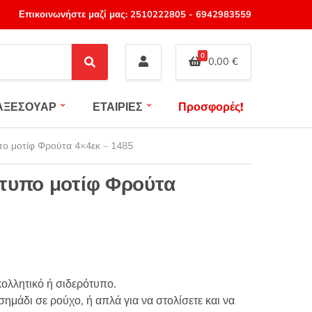
Επικοινωνήστε μαζί μας:
2510222805
-
6942983559
0
0,00
€
S
e
a
ΑΞΕΣΟΥΑΡ
ΕΤΑΙΡΙΕΣ
Προσφορές!
r
c
h
πο μοτίφ Φρούτα 4×4εκ – 1485
τυπο μοτίφ Φρούτα
ολλητικό ή σιδερότυπο.
ημάδι σε ρούχο, ή απλά για να στολίσετε και να