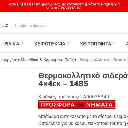
-5% ΕΚΠΤΩΣΗ πληρώνοντας με κατάθεση ή κάρτα! (ισχύει για
online παραγγελίες)
S
e
a
r
ΨΙΛΙΚΑ
ΧΕΙΡΟΤΕΧΝΙΑ
ΧΕΙΡΟΠΟΙΗΤΑ
c
h
p
ημιουργήστε Μοναδικά & Χαρούμενα Ρούχα
-
Θερμοκολλητικό σιδερότυ
r
o
Θερμοκολλητικό σιδερό
d
4×4εκ – 1485
u
c
t
Κωδικός προϊόντος:
LA90035349
s
:
Μπάλωμα αυτοκόλλητο με το σίδερο, θερμοκ
Κατάλληλο για να καλύψετε κάποια τρύπα ή σ