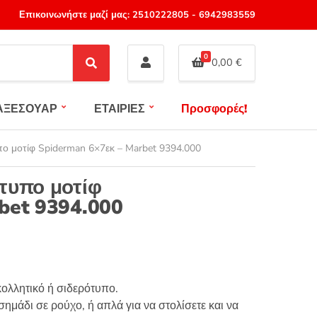
Επικοινωνήστε μαζί μας:
2510222805
-
6942983559
0
0,00
€
S
e
a
ΑΞΕΣΟΥΑΡ
ΕΤΑΙΡΙΕΣ
Προσφορές!
r
c
h
ο μοτίφ Spiderman 6×7εκ – Marbet 9394.000
τυπο μοτίφ
bet 9394.000
ολλητικό ή σιδερότυπο.
ημάδι σε ρούχο, ή απλά για να στολίσετε και να