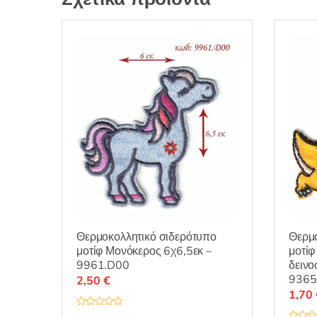
Θερμοκολλητικό σιδερότυπο
Θερμο
μοτίφ Μονόκερος 6χ6,5εκ –
μοτίφ
9961.D00
δεινο
9365
2,50
€
1,70
Β