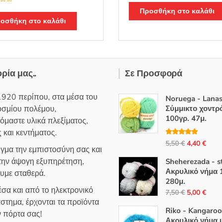
α
θ
Προσθήκη στο καλάθι
μ
οσθήκη στο καλάθι
ο
λ
ο
γ
ή
θ
η
κ
ε
ορία μας..
Σε Προσφορά
μ
ε
0
α
1920 περίπου, στα μέσα του
Noruega - Lanas
π
ό
οσμίου πολέμου,
Σύμμικτο χοντρ
5
100γρ. 47μ.
όμαστε υλικά πλεξίματος,
 και κεντήματος.
Βαθμολογή
Original
Η
5,50
€
4,40
€
θηκε με
5.00
ιγμα την εμπιστοσύνη σας και
από 5
price
τρέ
 την άψογη εξυπηρέτηση,
Sheherezada - s
was:
τιμή
Ακρυλικό νήμα 
ουμε σταθερά.
5,50 €.
είναι
280μ.
σα και από το ηλεκτρονικό
4,40
Original
Η
7,50
€
5,00
€
στημα, έρχονται τα προϊόντα
price
τρέ
Riko - Kangaroo
ν πόρτα σας!
was:
τιμή
Ακρυλικό νήμα 