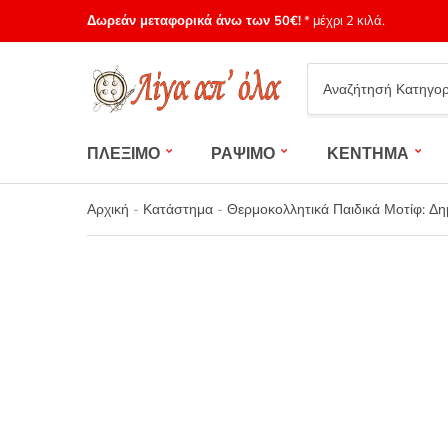
Δωρεάν μεταφορικά άνω των 50€!
* μέχρι 2 κιλά.
Category
name
ΠΛΕΞΙΜΟ
ΡΑΨΙΜΟ
ΚΕΝΤΗΜΑ
Αρχική
-
Κατάστημα
-
Θερμοκολλητικά Παιδικά Μοτίφ: Δ