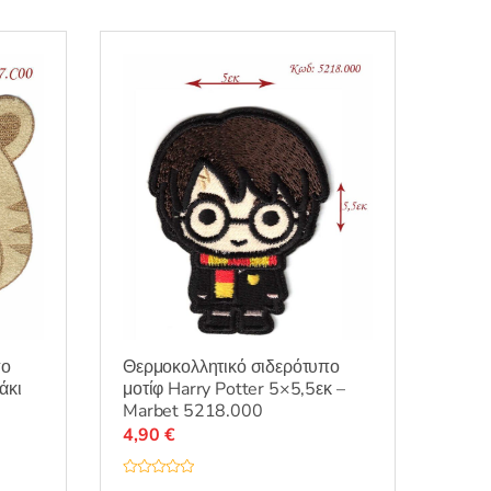
πο
Θερμοκολλητικό σιδερότυπο
άκι
μοτίφ Harry Potter 5×5,5εκ –
Marbet 5218.000
4,90
€
Β