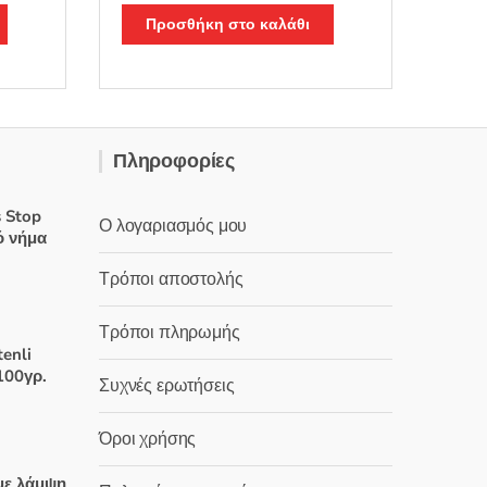
α
θ
Προσθήκη στο καλάθι
μ
ο
λ
ο
γ
ή
θ
η
κ
ε
Πληροφορίες
μ
ε
0
α
 Stop
π
Ο λογαριασμός μου
ό
ό νήμα
5
Τρόποι αποστολής
Τρόποι πληρωμής
χουσα
tenli
100γρ.
Συχνές ερωτήσεις
:
 €.
Όροι χρήσης
χουσα
με λάμψη