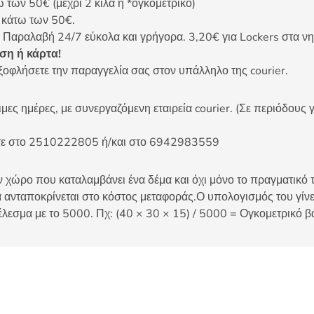
ων 50€ (μέχρι 2 κιλά ή *ογκομετρικό)
ς κάτω των 50€.
 Παραλαβή 24/7 εύκολα και γρήγορα. 3,20€ για Lockers στα νη
η ή κάρτα!
ξοφλήσετε την παραγγελία σας στον υπάλληλο της courier.
ες ημέρες, με συνεργαζόμενη εταιρεία courier. (Σε περιόδους γ
είτε στο 2510222805 ή/και στο 6942983559
 χώρο που καταλαμβάνει ένα δέμα και όχι μόνο το πραγματικό τ
 ανταποκρίνεται στο κόστος μεταφοράς.Ο υπολογισμός του γίνετ
έλεσμα με το 5000. Πχ: (40 × 30 × 15) / 5000 = Ογκομετρικό β