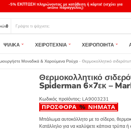
-5% ΕΚΠΤΩΣΗ πληρώνοντας με κατάθεση ή κάρτα! (ισχύει για
online παραγγελίες)
S
e
a
r
ΨΙΛΙΚΑ
ΧΕΙΡΟΤΕΧΝΙΑ
ΧΕΙΡΟΠΟΙΗΤΑ
c
h
p
ημιουργήστε Μοναδικά & Χαρούμενα Ρούχα
-
Θερμοκολλητικό σιδερότυπ
r
o
Θερμοκολλητικό σιδερό
d
Spiderman 6×7εκ – Mar
u
c
t
Κωδικός προϊόντος:
LA9003231
s
:
Μπάλωμα αυτοκόλλητο με το σίδερο, θερμοκ
Κατάλληλο για να καλύψετε κάποια τρύπα ή σ