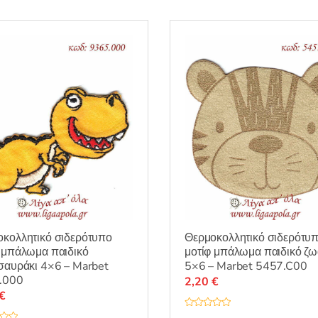
κολλητικό σιδερότυπο
Θερμοκολλητικό σιδερότυ
 μπάλωμα παιδικό
μοτίφ μπάλωμα παιδικό ζω
σαυράκι 4×6 – Marbet
5×6 – Marbet 5457.C00
.000
2,20
€
€
Β