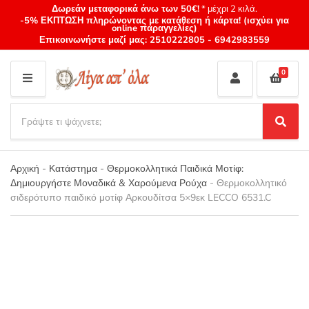
Δωρεάν μεταφορικά άνω των 50€!
* μέχρι 2 κιλά.
-5% ΕΚΠΤΩΣΗ πληρώνοντας με κατάθεση ή κάρτα! (ισχύει για
online παραγγελίες)
Επικοινωνήστε μαζί μας:
2510222805
-
6942983559
0
M
E
S
N
e
S
Category
U
a
e
name
a
r
r
Αρχική
-
Κατάστημα
-
Θερμοκολλητικά Παιδικά Μοτίφ:
c
c
Δημιουργήστε Μοναδικά & Χαρούμενα Ρούχα
-
Θερμοκολλητικό
h
h
σιδερότυπο παιδικό μοτίφ Αρκουδίτσα 5×9εκ LECCO 6531.C
p
r
o
d
u
c
t
s