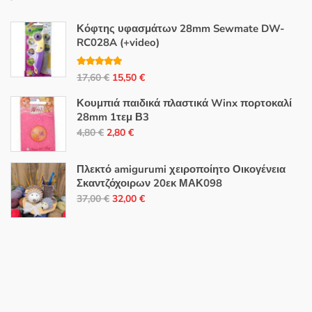
Κόφτης υφασμάτων 28mm Sewmate DW-
RC028A (+video)
Βαθμολογή
Original
Η
17,60
€
15,50
€
θηκε με
5.00
από 5
price
τρέχουσα
Κουμπιά παιδικά πλαστικά Winx πορτοκαλί
was:
τιμή
28mm 1τεμ Β3
17,60 €.
είναι:
Original
Η
4,80
€
2,80
€
15,50 €.
price
τρέχουσα
was:
τιμή
Πλεκτό amigurumi χειροποίητο Οικογένεια
4,80 €.
είναι:
Σκαντζόχοιρων 20εκ ΜΑΚ098
Original
Η
2,80 €.
37,00
€
32,00
€
price
τρέχουσα
was:
τιμή
37,00 €.
είναι:
32,00 €.