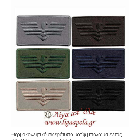
Θερμοκολλητικό σιδερότυπο μοτίφ μπάλωμα Αετός