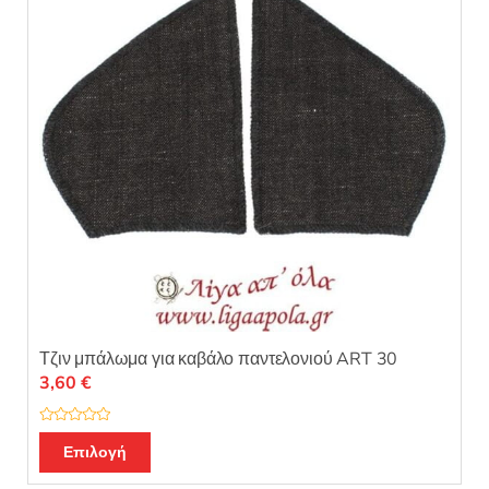
να
επιλεγούν
στη
σελίδα
του
προϊόντος
Τζιν μπάλωμα για καβάλο παντελονιού ART 30
3,60
€
Β
Αυτό
α
Επιλογή
θ
το
μ
ο