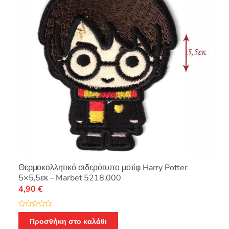
ό
5
Θερμοκολλητικό σιδερότυπο μοτίφ Harry Potter
5×5,5εκ – Marbet 5218.000
4,90
€
Β
α
Προσθήκη στο καλάθι
θ