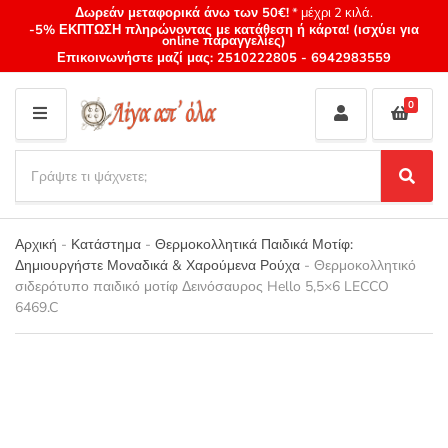
Δωρεάν μεταφορικά άνω των 50€!
* μέχρι 2 κιλά.
-5% ΕΚΠΤΩΣΗ πληρώνοντας με κατάθεση ή κάρτα! (ισχύει για
online παραγγελίες)
Επικοινωνήστε μαζί μας:
2510222805
-
6942983559
0
M
E
S
N
e
S
Category
U
a
e
name
a
r
r
Αρχική
-
Κατάστημα
-
Θερμοκολλητικά Παιδικά Μοτίφ:
c
c
Δημιουργήστε Μοναδικά & Χαρούμενα Ρούχα
-
Θερμοκολλητικό
h
h
σιδερότυπο παιδικό μοτίφ Δεινόσαυρος Hello 5,5×6 LECCO
p
6469.C
r
o
d
u
c
t
s