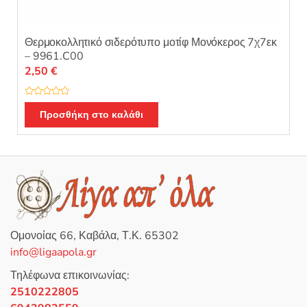
Θερμοκολλητικό σιδερότυπο μοτίφ Μονόκερος 7χ7εκ
– 9961.C00
2,50
€
Β
α
Προσθήκη στο καλάθι
θ
μ
ο
λ
ο
γ
ή
θ
η
κ
ε
μ
ε
0
Ομονοίας 66, Καβάλα, Τ.Κ. 65302
α
π
info@ligaapola.gr
ό
5
Τηλέφωνα επικοινωνίας:
2510222805