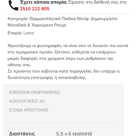
Έχετε κάποια απορία;
Είμαστε στη διάθεσή σας στο
Δεινόσαυρος
2510 222 805
Hello
5,5x6
Κατηγορία:
Θερμοκολλητικά Παιδικά Μοτίφ: Δημιουργήστε
Μοναδικά & Χαρούμενα Ρούχα
LECCO
6469.C
Εταιρία:
Lecco
ποσότητα
Φροντίζουμε οι φωτογραφίες να είναι όσο το δυνατόν πιο κοντά
στο πραγματικό προϊόν. Ωστόσο, ενδέχεται να υπάρχουν
μικρές διαφορές στα χρώματα λόγω των ρυθμίσεων της
οθόνης σας.
Σε προιόντα που κόβονται κατά παραγγελία, δεν υπάρχει η
δυνατότητα επιστροφής ή αντικαταβολής
ΕΠΙΠΛΈΟΝ ΠΛΗΡΟΦΟΡΊΕΣ
ΑΞΙΟΛΟΓΉΣΕΙΣ (0)
ΈΞΟΔΑ ΑΠΟΣΤΟΛΉΣ
Διαστάσεις
5,5 x 6 εκατοστά