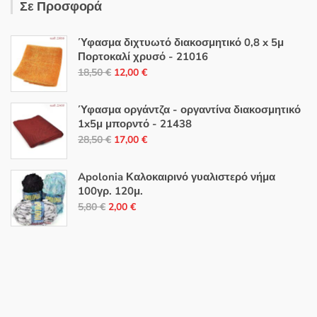
Σε Προσφορά
Ύφασμα διχτυωτό διακοσμητικό 0,8 x 5μ
Πορτοκαλί χρυσό - 21016
Original
Η
18,50
€
12,00
€
price
τρέχουσα
was:
τιμή
Ύφασμα οργάντζα - οργαντίνα διακοσμητικό
18,50 €.
είναι:
1x5μ μπορντό - 21438
Original
Η
12,00 €.
28,50
€
17,00
€
price
τρέχουσα
was:
τιμή
Apolonia Καλοκαιρινό γυαλιστερό νήμα
28,50 €.
είναι:
100γρ. 120μ.
Original
Η
17,00 €.
5,80
€
2,00
€
price
τρέχουσα
was:
τιμή
5,80 €.
είναι:
2,00 €.