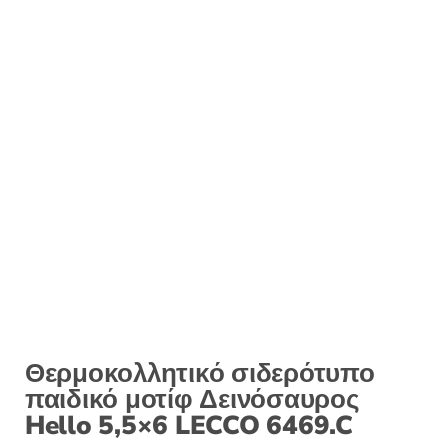
:
Θερμοκολλητικό σιδερότυπο
παιδικό μοτίφ Δεινόσαυρος
Hello 5,5×6 LECCO 6469.C