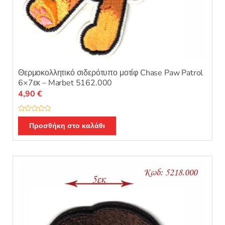
Θερμοκολλητικό σιδερότυπο μοτίφ Chase Paw Patrol
6×7εκ – Marbet 5162.000
4,90
€
Β
α
Προσθήκη στο καλάθι
θ
μ
ο
λ
ο
γ
ή
θ
η
κ
ε
μ
ε
0
α
π