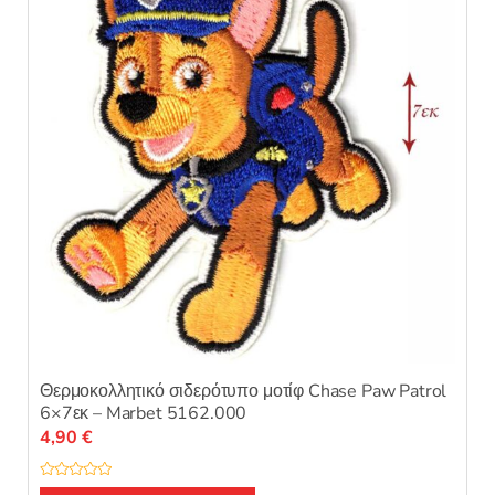
α
π
ό
5
Θερμοκολλητικό σιδερότυπο μοτίφ Chase Paw Patrol
6×7εκ – Marbet 5162.000
4,90
€
Β