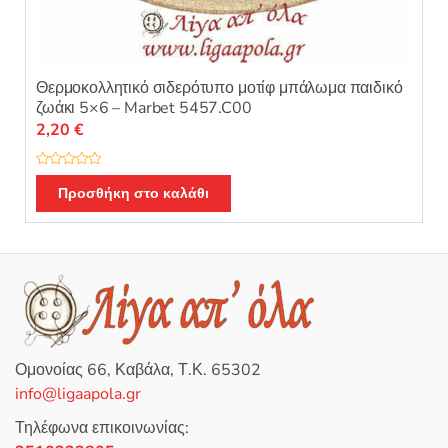
Θερμοκολλητικό σιδερότυπο μοτίφ μπάλωμα παιδικό
ζωάκι 5×6 – Marbet 5457.C00
2,20
€
Β
α
Προσθήκη στο καλάθι
θ
μ
ο
λ
ο
γ
ή
θ
η
κ
ε
μ
ε
0
Ομονοίας 66, Καβάλα, Τ.Κ. 65302
α
π
info@ligaapola.gr
ό
5
Τηλέφωνα επικοινωνίας: