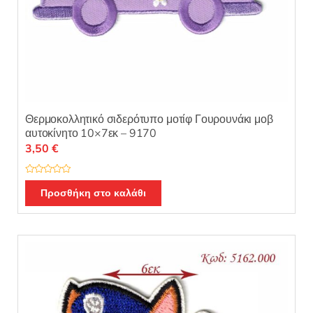
Θερμοκολλητικό σιδερότυπο μοτίφ Γουρουνάκι μοβ
αυτοκίνητο 10×7εκ – 9170
3,50
€
Β
α
Προσθήκη στο καλάθι
θ
μ
ο
λ
ο
γ
ή
θ
η
κ
ε
μ
ε
0