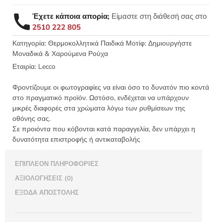
παιδικό
μοτίφ
Έχετε κάποια απορία;
Είμαστε στη διάθεσή σας στο
Δεινόσαυρος
2510 222 805
Hello
Dude
Κατηγορία:
Θερμοκολλητικά Παιδικά Μοτίφ: Δημιουργήστε
Μοναδικά & Χαρούμενα Ρούχα
5,5x6
LECCO
Εταιρία:
Lecco
6469.D
ποσότητα
Φροντίζουμε οι φωτογραφίες να είναι όσο το δυνατόν πιο κοντά
στο πραγματικό προϊόν. Ωστόσο, ενδέχεται να υπάρχουν
μικρές διαφορές στα χρώματα λόγω των ρυθμίσεων της
οθόνης σας.
Σε προιόντα που κόβονται κατά παραγγελία, δεν υπάρχει η
δυνατότητα επιστροφής ή αντικαταβολής
ΕΠΙΠΛΈΟΝ ΠΛΗΡΟΦΟΡΊΕΣ
ΑΞΙΟΛΟΓΉΣΕΙΣ (0)
ΈΞΟΔΑ ΑΠΟΣΤΟΛΉΣ