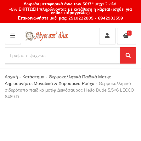
Δωρεάν μεταφορικά άνω των 50€!
* μέχρι 2 κιλά.
-5% ΕΚΠΤΩΣΗ πληρώνοντας με κατάθεση ή κάρτα! (ισχύει για
online παραγγελίες)
Επικοινωνήστε μαζί μας:
2510222805
-
6942983559
0
M
E
S
N
e
S
Category
U
a
e
name
a
r
r
Αρχική
-
Κατάστημα
-
Θερμοκολλητικά Παιδικά Μοτίφ:
c
c
Δημιουργήστε Μοναδικά & Χαρούμενα Ρούχα
-
Θερμοκολλητικό
h
h
σιδερότυπο παιδικό μοτίφ Δεινόσαυρος Hello Dude 5,5×6 LECCO
p
6469.D
r
o
d
u
c
t
s