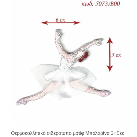
Θερμοκολλητικό σιδερότυπο μοτίφ Μπαλαρίνα 6×5εκ