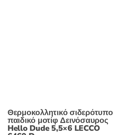
:
Θερμοκολλητικό σιδερότυπο
παιδικό μοτίφ Δεινόσαυρος
Hello Dude 5,5×6 LECCO