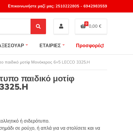
Επικοινωνήστε μαζί μας:
2510222805
-
6942983559
0
0,00
€
S
e
a
ΑΞΕΣΟΥΑΡ
ΕΤΑΙΡΙΕΣ
Προσφορές!
r
c
h
πο παιδικό μοτίφ Μονόκερος 6×5 LECCO 3325.H
τυπο παιδικό μοτίφ
 3325.H
ολλητικό ή σιδερότυπο.
ημάδι σε ρούχο, ή απλά για να στολίσετε και να