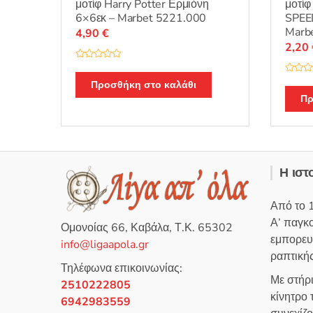
μοτίφ Harry Potter Ερμιόνη
μοτί
6×6εκ – Marbet 5221.000
SPEE
Marb
4,90
€
2,20
Β
α
Β
θ
Προσθήκη στο καλάθι
α
μ
θ
Πρ
ο
μ
λ
ο
ο
λ
γ
ο
ή
γ
θ
ή
η
θ
κ
η
ε
Η ιστ
κ
μ
ε
ε
μ
0
ε
α
Από το 
0
π
α
ό
Α’ παγκ
π
5
Ομονοίας 66, Καβάλα, Τ.Κ. 65302
ό
εμπορευ
5
info@ligaapola.gr
ραπτικής
Τηλέφωνα επικοινωνίας:
Με στήρ
2510222805
κίνητρο
6942983559