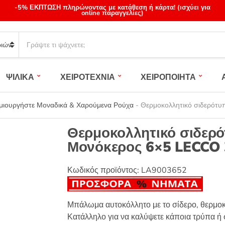
-5% ΕΚΠΤΩΣΗ πληρώνοντας με κατάθεση ή κάρτα! (ισχύει για
online παραγγελίες)
S
e
a
r
ΨΙΛΙΚΑ
ΧΕΙΡΟΤΕΧΝΙΑ
ΧΕΙΡΟΠΟΙΗΤΑ
c
h
p
ημιουργήστε Μοναδικά & Χαρούμενα Ρούχα
-
Θερμοκολλητικό σιδερότυ
r
o
Θερμοκολλητικό σιδερό
d
Μονόκερος 6×5 LECCO
u
c
t
Κωδικός προϊόντος:
LA9003652
s
:
Μπάλωμα αυτοκόλλητο με το σίδερο, θερμοκ
Κατάλληλο για να καλύψετε κάποια τρύπα ή σ