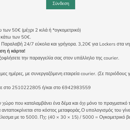
Σύνδεση
ων 50€ (μέχρι 2 κιλά ή *ογκομετρικό)
ς κάτω των 50€.
 Παραλαβή 24/7 εύκολα και γρήγορα. 3,20€ για Lockers στα νη
η ή κάρτα!
ξοφλήσετε την παραγγελία σας στον υπάλληλο της courier.
ες ημέρες, με συνεργαζόμενη εταιρεία courier. (Σε περιόδους γ
είτε στο 2510222805 ή/και στο 6942983559
 χώρο που καταλαμβάνει ένα δέμα και όχι μόνο το πραγματικό τ
 ανταποκρίνεται στο κόστος μεταφοράς.Ο υπολογισμός του γίνετ
έλεσμα με το 5000. Πχ: (40 × 30 × 15) / 5000 = Ογκομετρικό β