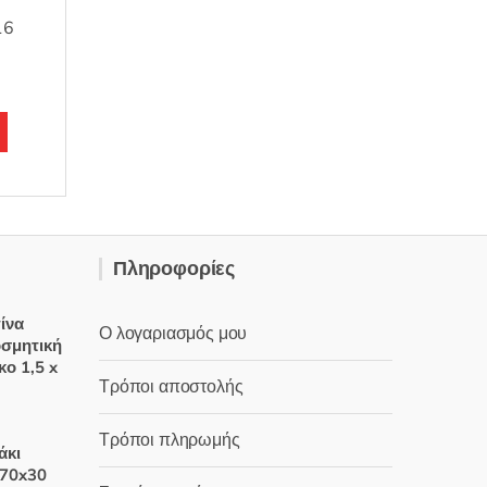
α
16
Πληροφορίες
ίνα
Ο λογαριασμός μου
οσμητική
κο 1,5 x
Τρόποι αποστολής
έχουσα
Τρόποι πληρωμής
άκι
μή
 70x30