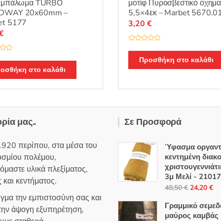
φ μπάλωμα TURBO
μοτίφ Πυροσβεστικό όχημ
DWAY 20x60mm –
5,5×4εκ – Marbet 5670.0
et 5177
3,20
€
€
Β
α
θ
Προσθήκη στο καλάθι
μ
οσθήκη στο καλάθι
ο
λ
ο
γ
ή
θ
η
κ
ε
ορία μας..
Σε Προσφορά
μ
ε
0
α
1920 περίπου, στα μέσα του
Ύφασμα οργαντ
π
ό
οσμίου πολέμου,
κεντημένη διακ
5
χριστουγεννιάτι
όμαστε υλικά πλεξίματος,
3μ Μελί - 21017
 και κεντήματος.
Original
Η
48,50
€
24,20
€
ιγμα την εμπιστοσύνη σας και
price
τρ
Γραμμικό σεμεδ
 την άψογη εξυπηρέτηση,
was:
τι
μαύρος καμβάς