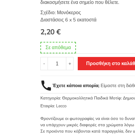
διακοσμήσετε ένα σημείο που θέλετε.
Σχέδιο: Μονόκερος
Διαστάσεις 6 x 5 εκατοστά
2,20
€
Σε απόθεμα
Θερμοκολλητικό
-
+
Προσθήκη στο καλάθ
σιδερότυπο
παιδικό
μοτίφ
Έχετε κάποια απορία;
Είμαστε στη διά
Μονόκερος
6x5
Κατηγορία:
Θερμοκολλητικά Παιδικά Μοτίφ: Δημι
LECCO
3325.H
Εταιρία:
Lecco
ποσότητα
Φροντίζουμε οι φωτογραφίες να είναι όσο το δυνα
να υπάρχουν μικρές διαφορές στα χρώματα λόγω
Σε προιόντα που κόβονται κατά παραγγελία, δεν 