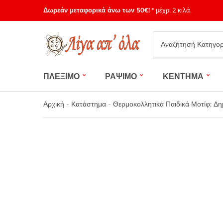
Δωρεάν μεταφορικά άνω των 50€!
* μέχρι 2 κιλά.
Category
name
ΠΛΕΞΙΜΟ
ΡΑΨΙΜΟ
ΚΕΝΤΗΜΑ
Αρχική
-
Κατάστημα
-
Θερμοκολλητικά Παιδικά Μοτίφ: Δ