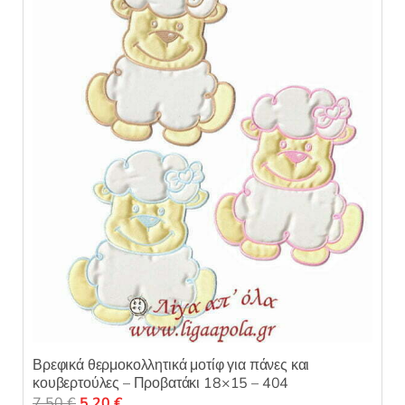
Βρεφικά θερμοκολλητικά μοτίφ για πάνες και
κουβερτούλες – Προβατάκι 18×15 – 404
Original
Η
7,50
€
5,20
€