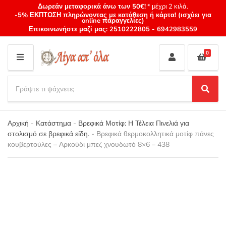
Δωρεάν μεταφορικά άνω των 50€!
* μέχρι 2 κιλά.
-5% ΕΚΠΤΩΣΗ πληρώνοντας με κατάθεση ή κάρτα! (ισχύει για
online παραγγελίες)
Επικοινωνήστε μαζί μας:
2510222805
-
6942983559
0
M
E
S
N
e
S
Category
U
a
e
name
a
r
r
Αρχική
-
Κατάστημα
-
Βρεφικά Μοτίφ: Η Τέλεια Πινελιά για
c
c
στολισμό σε βρεφικά είδη.
-
Βρεφικά θερμοκολλητικά μοτίφ πάνες
h
h
κουβερτούλες – Αρκούδι μπεζ χνουδωτό 8×6 – 438
p
r
o
d
u
c
t
s