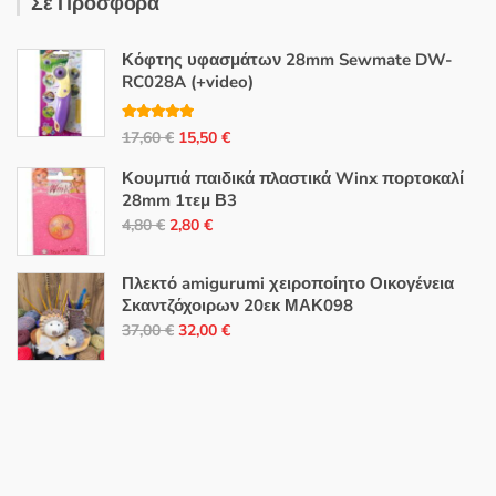
Σε Προσφορά
Κόφτης υφασμάτων 28mm Sewmate DW-
RC028A (+video)
Βαθμολογή
Original
Η
17,60
€
15,50
€
θηκε με
5.00
από 5
price
τρέχουσα
Κουμπιά παιδικά πλαστικά Winx πορτοκαλί
was:
τιμή
28mm 1τεμ Β3
17,60 €.
είναι:
Original
Η
4,80
€
2,80
€
15,50 €.
price
τρέχουσα
was:
τιμή
Πλεκτό amigurumi χειροποίητο Οικογένεια
4,80 €.
είναι:
Σκαντζόχοιρων 20εκ ΜΑΚ098
Original
Η
2,80 €.
37,00
€
32,00
€
price
τρέχουσα
was:
τιμή
37,00 €.
είναι:
32,00 €.