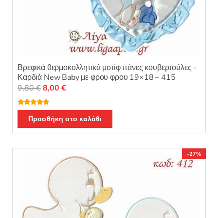
Βρεφικά θερμοκολλητικά μοτίφ πάνες κουβερτούλες –
Καρδιά New Baby με φρου φρου 19×18 – 415
Original
Η
9,80
€
8,00
€
price
τρέχουσα
was:
τιμή
Βαθμολογή
θηκε με
5.00
Προσθήκη στο καλάθι
9,80 €.
είναι:
από 5
8,00 €.
-27%