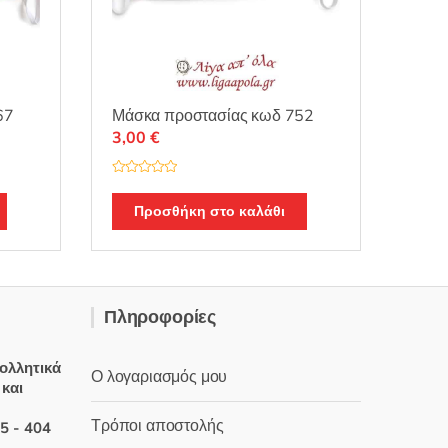
67
Μάσκα προστασίας κωδ 752
3,00
€
Β
α
θ
Προσθήκη στο καλάθι
μ
ο
λ
ο
γ
ή
θ
η
Πληροφορίες
κ
ε
μ
ε
0
ολλητικά
Ο λογαριασμός μου
α
 και
π
ό
5
Τρόποι αποστολής
5 - 404