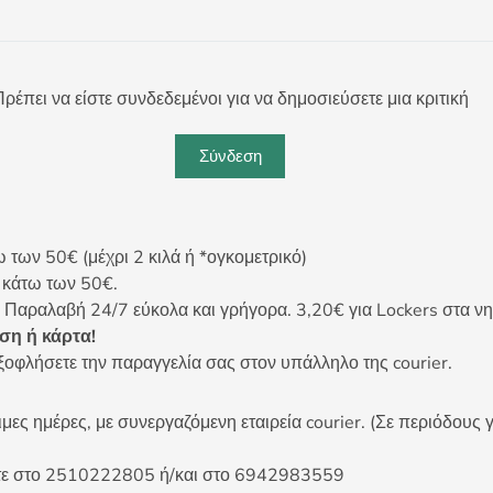
ρέπει να είστε συνδεδεμένοι για να δημοσιεύσετε μια κριτική
Σύνδεση
ων 50€ (μέχρι 2 κιλά ή *ογκομετρικό)
ς κάτω των 50€.
 Παραλαβή 24/7 εύκολα και γρήγορα. 3,20€ για Lockers στα νη
η ή κάρτα!
ξοφλήσετε την παραγγελία σας στον υπάλληλο της courier.
ες ημέρες, με συνεργαζόμενη εταιρεία courier. (Σε περιόδους γ
είτε στο 2510222805 ή/και στο 6942983559