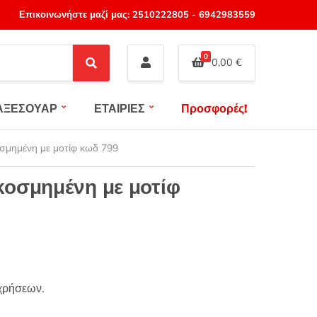
Επικοινωνήστε μαζί μας:
2510222805
-
6942983559
0
0,00
€
S
e
a
ΑΞΕΣΟΥΑΡ
ΕΤΑΙΡΙΕΣ
Προσφορές!
r
c
h
σμημένη με μοτίφ κωδ 799
κοσμημένη με μοτίφ
χρήσεων.