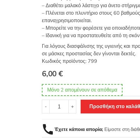
– Διαθέτει μαλακό λάστιχο για άνετο στήριγμ
– Πλένεται στο πλυντήριο στους 60 βαθμούς
επαναχρησιμοποιείται.
– Μπορείτε να την φορέσετε για οποιαδήποτ
– Ιδανική για να προστατευθείτε από τη σκό
Για λόγους διασφάλισης της υγιεινής και π
σε μάσκες προστασίας δεν γίνονται δεκτές.
Κωδικός προϊόντος: 799
6,00
€
Μόνο 2 απομένουν σε απόθεμα
Μάσκα
-
+
Προσθήκη στο καλάθ
προστασίας
διακοσμημένη
με
Έχετε κάποια απορία;
Είμαστε στη διά
μοτίφ
κωδ