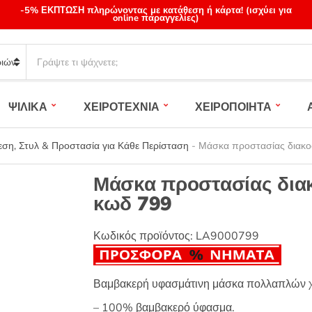
-5% ΕΚΠΤΩΣΗ πληρώνοντας με κατάθεση ή κάρτα! (ισχύει για
online παραγγελίες)
S
e
a
r
ΨΙΛΙΚΑ
ΧΕΙΡΟΤΕΧΝΙΑ
ΧΕΙΡΟΠΟΙΗΤΑ
c
h
p
εση, Στυλ & Προστασία για Κάθε Περίσταση
-
Μάσκα προστασίας διακο
r
o
Μάσκα προστασίας δια
d
κωδ 799
u
c
t
Κωδικός προϊόντος:
LA9000799
s
:
Βαμβακερή υφασμάτινη μάσκα πολλαπλών 
– 100% βαμβακερό ύφασμα.