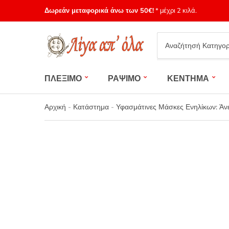
Δωρεάν μεταφορικά άνω των 50€!
* μέχρι 2 κιλά.
Category
name
ΠΛΕΞΙΜΟ
ΡΑΨΙΜΟ
ΚΕΝΤΗΜΑ
Αρχική
-
Κατάστημα
-
Υφασμάτινες Μάσκες Ενηλίκων: Άν