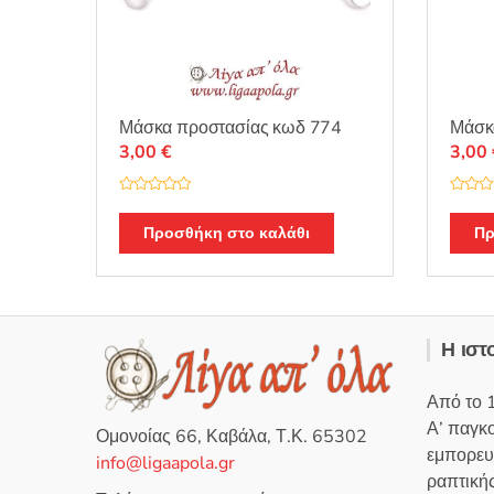
Μάσκα προστασίας κωδ 774
Μάσκ
3,00
€
3,00
Β
Β
α
α
θ
θ
Προσθήκη στο καλάθι
Πρ
μ
μ
ο
ο
λ
λ
ο
ο
γ
γ
ή
ή
θ
θ
η
η
Η ιστ
κ
κ
ε
ε
μ
μ
ε
ε
Από το 
0
0
α
α
Α’ παγκ
π
π
Ομονοίας 66, Καβάλα, Τ.Κ. 65302
ό
ό
εμπορευ
5
5
info@ligaapola.gr
ραπτικής