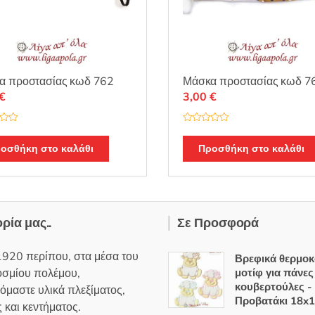
α προστασίας κωδ 762
Μάσκα προστασίας κωδ 7
€
3,00
€
Β
α
θ
οσθήκη στο καλάθι
Προσθήκη στο καλάθι
μ
ο
λ
ο
γ
ή
θ
η
ορία μας..
Σε Προσφορά
κ
ε
μ
ε
1920 περίπου, στα μέσα του
0
Βρεφικά θερμοκ
α
οσμίου πολέμου,
μοτίφ για πάνες
π
ό
κουβερτούλες -
όμαστε υλικά πλεξίματος,
5
Προβατάκι 18x1
 και κεντήματος.