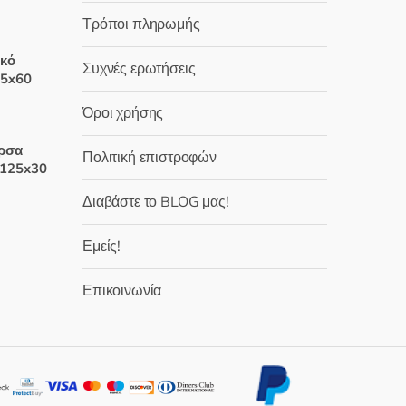
Τρόποι πληρωμής
χουσα
ικό
Συχνές ερωτήσεις
25x60
:
 €.
Όροι χρήσης
έχουσα
έρσα
Πολιτική επιστροφών
μή
 125x30
ναι:
Διαβάστε το BLOG μας!
,00 €.
έχουσα
Εμείς!
μή
ναι:
Επικοινωνία
,00 €.