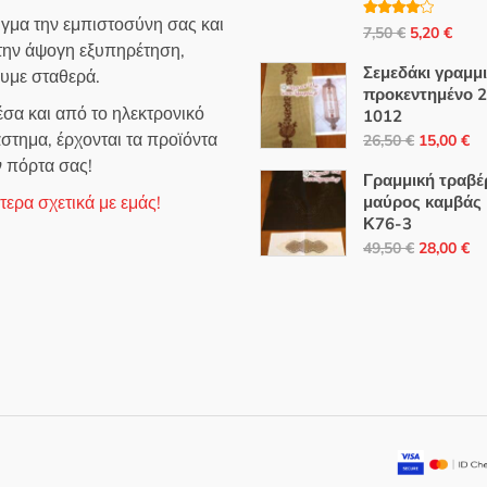
ιγμα την εμπιστοσύνη σας και
Βαθμολο
Original
Η
7,50
€
5,20
€
γήθηκε με
 την άψογη εξυπηρέτηση,
4.00
από
price
τρέ
5
Σεμεδάκι γραμμ
ουμε σταθερά.
was:
τιμή
προκεντημένο 
7,50 €.
είναι
σα και από το ηλεκτρονικό
1012
5,20
Original
Η
στημα, έρχονται τα προϊόντα
26,50
€
15,00
€
price
τρ
ν πόρτα σας!
Γραμμική τραβ
was:
τι
ερα σχετικά με εμάς!
μαύρος καμβάς
26,50 €.
εί
Κ76-3
15
Original
Η
49,50
€
28,00
€
price
τρ
was:
τι
49,50 €.
εί
28