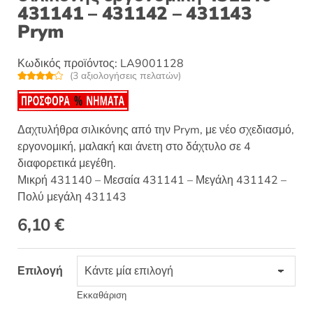
431141 – 431142 – 431143
Prym
Κωδικός προϊόντος:
LA9001128
(
3
αξιολογήσεις πελατών)
Βαθμολο
3
γήθηκε με
4.00
από
5 με βάση
βαθμολογ
Δαχτυλήθρα σιλικόνης από την Prym, με νέο σχεδιασμό,
ίες
πελάτη
εργονομική, μαλακή και άνετη στο δάχτυλο σε 4
διαφορετικά μεγέθη.
Μικρή 431140 – Μεσαία 431141 – Μεγάλη 431142 –
Πολύ μεγάλη 431143
6,10
€
Επιλογή
Εκκαθάριση