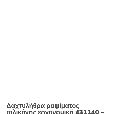
Δαχτυλήθρα ραψίματος
σιλικόνης εργονομική 431140 –