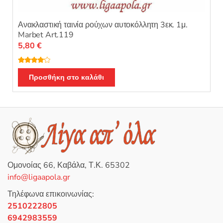
Ανακλαστική ταινία ρούχων αυτοκόλλητη 3εκ. 1μ.
Marbet Art.119
5,80
€
Βαθμολο
γήθηκε με
Προσθήκη στο καλάθι
4.00
από
5
Ομονοίας 66, Καβάλα, Τ.Κ. 65302
info@ligaapola.gr
Τηλέφωνα επικοινωνίας:
2510222805
6942983559