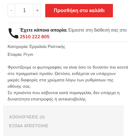
Δαχτυλήθρα
-
+
Προσθήκη στο καλάθι
ραψίματος
σιλικόνης
εργονομική
Έχετε κάποια απορία;
Είμαστε στη διάθεσή σας στο
431140
2510 222 805
-
431141
Κατηγορία:
Εργαλεία Ραπτικής
-
Εταιρία:
Prym
431142
-
Φροντίζουμε οι φωτογραφίες να είναι όσο το δυνατόν πιο κοντά
431143
στο πραγματικό προϊόν. Ωστόσο, ενδέχεται να υπάρχουν
Prym
μικρές διαφορές στα χρώματα λόγω των ρυθμίσεων της
οθόνης σας.
ποσότητα
Σε προιόντα που κόβονται κατά παραγγελία, δεν υπάρχει η
δυνατότητα επιστροφής ή αντικαταβολής
ΑΞΙΟΛΟΓΉΣΕΙΣ (3)
ΈΞΟΔΑ ΑΠΟΣΤΟΛΉΣ