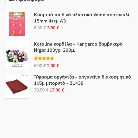
Κουμπιά παιδικά πλαστικά Winx πορτοκαλί
15mm 4τεμ Α3
Original
Η
6,80
€
3,80
€
price
τρέχουσα
was:
τιμή
Kotoline κορδέλα - Kangaroo βαμβακερό
6,80 €.
είναι:
Νήμα 100γρ. 200μ.
3,80 €.
Βαθμολογή
Original
Η
6,00
€
2,00
€
θηκε με
5.00
από 5
price
τρέχουσα
Ύφασμα οργάντζα - οργαντίνα διακοσμητικό
was:
τιμή
1x5μ μπορντό - 21438
6,00 €.
είναι:
Original
Η
28,50
€
17,00
€
2,00 €.
price
τρέχουσα
was:
τιμή
28,50 €.
είναι:
17,00 €.