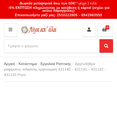
Δωρεάν μεταφορικά άνω των 50€!
* μέχρι 2 κιλά.
-5% ΕΚΠΤΩΣΗ πληρώνοντας με κατάθεση ή κάρτα! (ισχύει για
online παραγγελίες)
Επικοινωνήστε μαζί μας:
2510222805
-
6942983559
0
M
E
S
N
e
S
Category
U
a
e
name
a
r
r
Αρχική
-
Κατάστημα
-
Εργαλεία Ραπτικής
-
Δαχτυλήθρα
c
c
ραψίματος σιλικόνης εργονομική 431140 – 431141 – 431142 –
h
h
431143 Prym
p
r
o
d
u
c
t
s