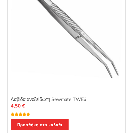
Λαβίδα ανοξείδωτη Sewmate TWE6
4,50
€
Βαθμολογή
θηκε με
5.00
Προσθήκη στο καλάθι
από 5