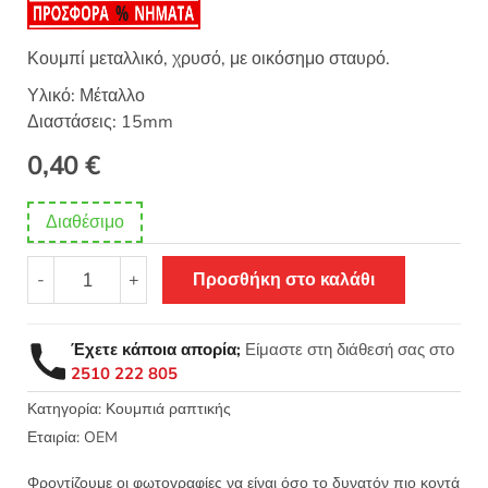
θηκε με
5.00
από 5 με
βάση
βαθμολογία
Κουμπί μεταλλικό, χρυσό, με οικόσημο σταυρό.
πελάτη
Υλικό: Μέταλλο
Διαστάσεις: 15mm
0,40
€
Διαθέσιμο
Κουμπί
-
+
Προσθήκη στο καλάθι
χρυσό
οικόσημο
σταυρός
Έχετε κάποια απορία;
Είμαστε στη διάθεσή σας στο
15mm
2510 222 805
ποσότητα
Κατηγορία:
Κουμπιά ραπτικής
Εταιρία:
OEM
Φροντίζουμε οι φωτογραφίες να είναι όσο το δυνατόν πιο κοντά