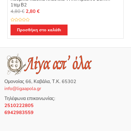
1τεμ Β2
Original
Η
4,80
€
2,80
€
price
τρέχουσα
was:
τιμή
Β
α
Προσθήκη στο καλάθι
4,80 €.
είναι:
θ
μ
2,80 €.
ο
λ
ο
γ
ή
θ
η
κ
ε
μ
ε
0
Ομονοίας 66, Καβάλα, Τ.Κ. 65302
α
π
info@ligaapola.gr
ό
5
Τηλέφωνα επικοινωνίας:
2510222805
6942983559