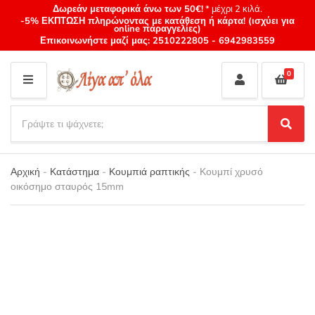
Δωρεάν μεταφορικά άνω των 50€!
* μέχρι 2 κιλά.
-5% ΕΚΠΤΩΣΗ πληρώνοντας με κατάθεση ή κάρτα! (ισχύει για
online παραγγελίες)
Επικοινωνήστε μαζί μας:
2510222805
-
6942983559
0
M
E
S
N
e
S
Category
U
a
e
name
a
r
r
Αρχική
-
Κατάστημα
-
Κουμπιά ραπτικής
-
Κουμπί χρυσό
c
c
οικόσημο σταυρός 15mm
h
h
p
r
o
d
u
c
t
s