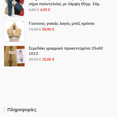
νήμα πολυτελείας με λάμψη 80γρ. 10μ.
Original
Η
8,00
€
4,00
€
price
τρέχουσα
was:
τιμή
Γούνινος γιακάς λαγός μπέζ κρόσια
8,00 €.
είναι:
Original
Η
74,50
€
59,90
€
4,00 €.
price
τρέχουσα
was:
τιμή
74,50 €.
είναι:
Σεμεδάκι γραμμικό προκεντημένο 25x60
1012
59,90 €.
Original
Η
26,50
€
15,00
€
price
τρέχουσα
was:
τιμή
26,50 €.
είναι:
15,00 €.
Πληροφορίες