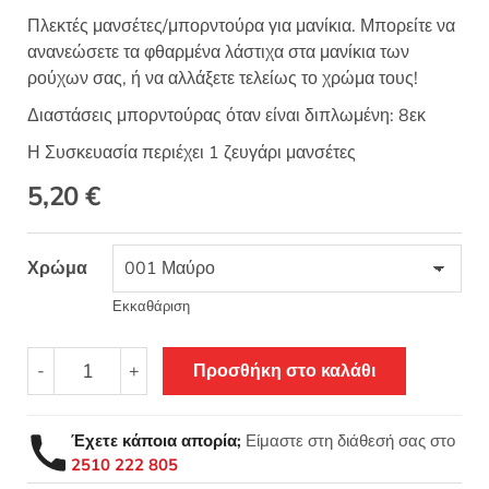
Πλεκτές μανσέτες/μπορντούρα για μανίκια. Μπορείτε να
ανανεώσετε τα φθαρμένα λάστιχα στα μανίκια των
ρούχων σας, ή να αλλάξετε τελείως το χρώμα τους!
Διαστάσεις μπορντούρας όταν είναι διπλωμένη: 8εκ
Η Συσκευασία περιέχει 1 ζευγάρι μανσέτες
5,20
€
Χρώμα
Εκκαθάριση
Πλεκτό
-
+
Προσθήκη στο καλάθι
λάστιχο
μανσέτα
για
Έχετε κάποια απορία;
Είμαστε στη διάθεσή σας στο
μανίκια
2510 222 805
8εκ