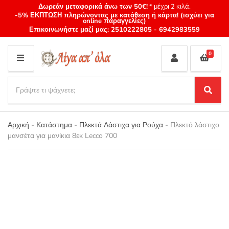
Δωρεάν μεταφορικά άνω των 50€!
* μέχρι 2 κιλά.
-5% ΕΚΠΤΩΣΗ πληρώνοντας με κατάθεση ή κάρτα! (ισχύει για
online παραγγελίες)
Επικοινωνήστε μαζί μας:
2510222805
-
6942983559
0
M
E
S
N
e
S
Category
U
a
e
name
a
r
r
Αρχική
-
Κατάστημα
-
Πλεκτά Λάστιχα για Ρούχα
-
Πλεκτό λάστιχο
c
c
μανσέτα για μανίκια 8εκ Lecco 700
h
h
p
r
o
d
u
c
t
s