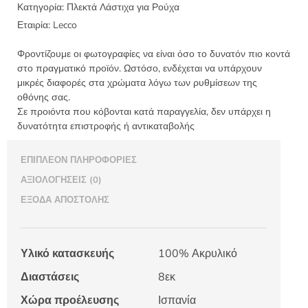
Lecco
Κατηγορία:
Πλεκτά Λάστιχα για Ρούχα
700
Εταιρία:
Lecco
ποσότητα
Φροντίζουμε οι φωτογραφίες να είναι όσο το δυνατόν πιο κοντά
στο πραγματικό προϊόν. Ωστόσο, ενδέχεται να υπάρχουν
μικρές διαφορές στα χρώματα λόγω των ρυθμίσεων της
οθόνης σας.
Σε προιόντα που κόβονται κατά παραγγελία, δεν υπάρχει η
δυνατότητα επιστροφής ή αντικαταβολής
ΕΠΙΠΛΈΟΝ ΠΛΗΡΟΦΟΡΊΕΣ
ΑΞΙΟΛΟΓΉΣΕΙΣ (0)
ΈΞΟΔΑ ΑΠΟΣΤΟΛΉΣ
Υλικό κατασκευής
100% Ακρυλικό
Διαστάσεις
8εκ
Χώρα προέλευσης
Ισπανία