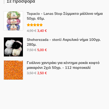
Σε Προσφορά
Topacio - Lanas Stop Σύμμικτο μάλλινο νήμα
50γρ. 65μ.
Βαθμολογή
Original
Η
4,90
€
3,40
€
θηκε με
5.00
από 5
price
τρέχουσα
Sheherezada - stenli Ακρυλικό νήμα 100γρ.
was:
τιμή
280μ.
4,90 €.
είναι:
Original
Η
7,50
€
5,00
€
3,40 €.
price
τρέχουσα
was:
τιμή
Γυάλινο χαντράκι για κέντημα ροκάι κοφτό
7,50 €.
είναι:
μακαρόνι 2χιλ 50γρ. - 112 πορτοκαλί
Original
Η
5,00 €.
3,50
€
2,50
€
price
τρέχουσα
was:
τιμή
3,50 €.
είναι:
2,50 €.