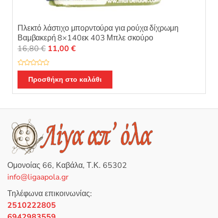
Πλεκτό λάστιχο μπορντούρα για ρούχα δίχρωμη
Βαμβακερή 8×140εκ 403 Μπλε σκούρο
Original
Η
16,80
€
11,00
€
price
τρέχουσα
was:
τιμή
Β
α
Προσθήκη στο καλάθι
16,80 €.
είναι:
θ
μ
11,00 €.
ο
λ
ο
γ
ή
θ
η
κ
ε
μ
ε
0
Ομονοίας 66, Καβάλα, Τ.Κ. 65302
α
π
info@ligaapola.gr
ό
5
Τηλέφωνα επικοινωνίας:
2510222805
6942983559