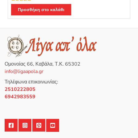
Βαθμολογή
θηκε με
Προσθήκη στο καλάθι
4.86
από 5
Ομονοίας 66, Καβάλα, Τ.Κ. 65302
info@ligaapola.gr
Τηλέφωνα επικοινωνίας:
2510222805
6942983559