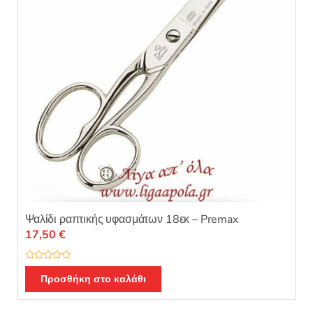
Ψαλίδι ραπτικής υφασμάτων 18εκ – Premax
17,50
€
Β
α
Προσθήκη στο καλάθι
θ
μ
ο
λ