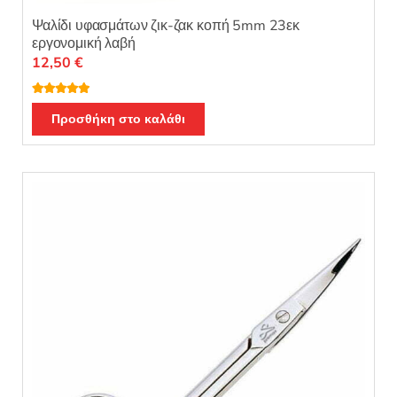
Ψαλίδι υφασμάτων ζικ-ζακ κοπή 5mm 23εκ
εργονομική λαβή
12,50
€
Βαθμολογή
θηκε με
5.00
Προσθήκη στο καλάθι
από 5