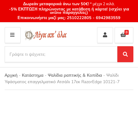
Δωρεάν μεταφορικά άνω των 50€!
* μέχρι 2 κιλά.
-5% ΕΚΠΤΩΣΗ πληρώνοντας με κατάθεση ή κάρτα! (ισχύει για
online παραγγελίες)
Επικοινωνήστε μαζί μας:
2510222805
-
6942983559
0
M
E
S
N
e
S
Category
U
a
e
name
a
r
r
Αρχική
-
Κατάστημα
-
Ψαλίδια ραπτικής & Κοπίδια
-
Ψαλίδι
c
c
Υφάσματος επαγγελματικό Ατσάλι 17εκ RazorEdge 10121-7
h
h
p
r
o
d
u
c
t
s