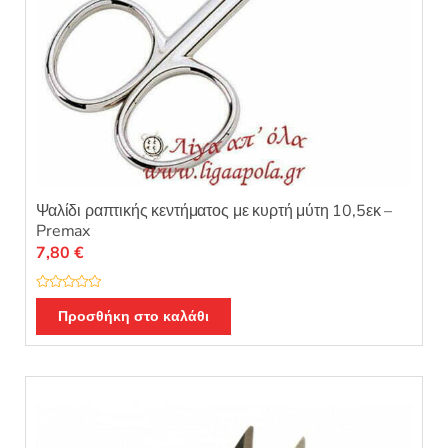
Ψαλίδι ραπτικής κεντήματος με κυρτή μύτη 10,5εκ –
Premax
7,80
€
Β
α
Προσθήκη στο καλάθι
θ
μ
ο
λ
ο
γ
ή
θ
η
κ
ε