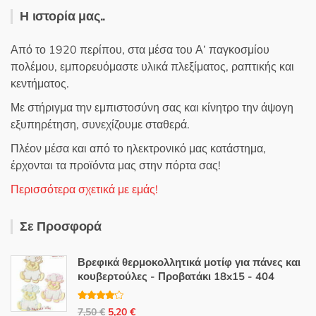
Η ιστορία μας..
Από το 1920 περίπου, στα μέσα του Α’ παγκοσμίου
πολέμου, εμπορευόμαστε υλικά πλεξίματος, ραπτικής και
κεντήματος.
Με στήριγμα την εμπιστοσύνη σας και κίνητρο την άψογη
εξυπηρέτηση, συνεχίζουμε σταθερά.
Πλέον μέσα και από το ηλεκτρονικό μας κατάστημα,
έρχονται τα προϊόντα μας στην πόρτα σας!
Περισσότερα σχετικά με εμάς!
Σε Προσφορά
Βρεφικά θερμοκολλητικά μοτίφ για πάνες και
κουβερτούλες - Προβατάκι 18x15 - 404
Βαθμολο
Original
Η
7,50
€
5,20
€