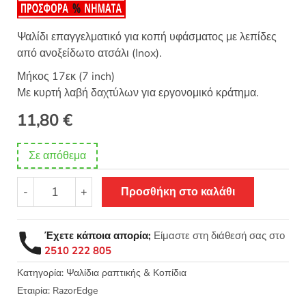
Ψαλίδι επαγγελματικό για κοπή υφάσματος με λεπίδες
από ανοξείδωτο ατσάλι (Inox).
Μήκος 17εκ (7 inch)
Με κυρτή λαβή δαχτύλων για εργονομικό κράτημα.
11,80
€
Σε απόθεμα
Ψαλίδι
-
+
Προσθήκη στο καλάθι
Υφάσματος
επαγγελματικό
Ατσάλι
Έχετε κάποια απορία;
Είμαστε στη διάθεσή σας στο
17εκ
2510 222 805
RazorEdge
10121-
Κατηγορία:
Ψαλίδια ραπτικής & Κοπίδια
7
Εταιρία:
RazorEdge
ποσότητα