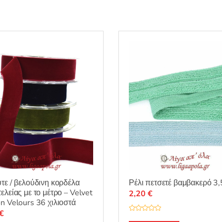
τε / βελούδινη κορδέλα
Ρέλι πετσετέ βαμβακερό 3,
ελείας με το μέτρο – Velvet
2,20
€
n Velours 36 χιλιοστά
€
Β