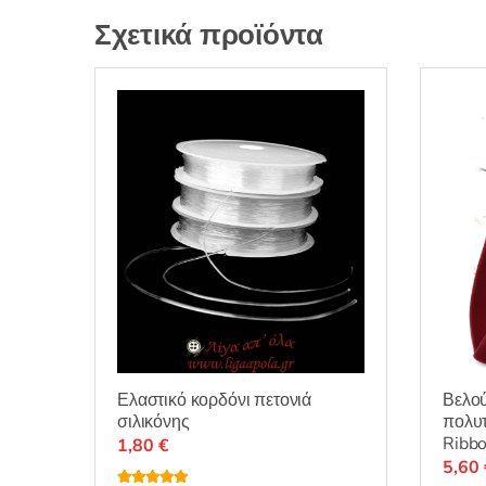
Σχετικά προϊόντα
Ελαστικό κορδόνι πετονιά
Βελού
σιλικόνης
πολυτ
Ribbo
1,80
€
5,60