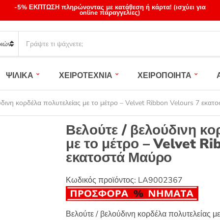
-5% ΕΚΠΤΩΣΗ πληρώνοντας με κατάθεση ή κάρτα! (ισχύει για
online παραγγελίες)
S
e
a
r
ΨΙΛΙΚΑ
ΧΕΙΡΟΤΕΧΝΙΑ
ΧΕΙΡΟΠΟΙΗΤΑ
c
h
p
ύδινη κορδέλα πολυτελείας με το μέτρο – Velvet Ribbon Velours 7 εκα
r
o
Βελούτε / βελούδινη κο
d
με το μέτρο – Velvet Ri
u
εκατοστά Μαύρο
c
t
s
Κωδικός προϊόντος:
LA9002367
:
Βελούτε / βελούδινη κορδέλα πολυτελείας με