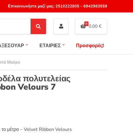
Επικοινωνήστε μαζί μας:
2510222805
-
6942983559
0
0,00
€
S
e
a
ΑΞΕΣΟΥΑΡ
ΕΤΑΙΡΙΕΣ
Προσφορές!
r
c
h
τοστά Μαύρο
ρδέλα πολυτελείας
bbon Velours 7
 το μέτρο – Velvet Ribbon Velours