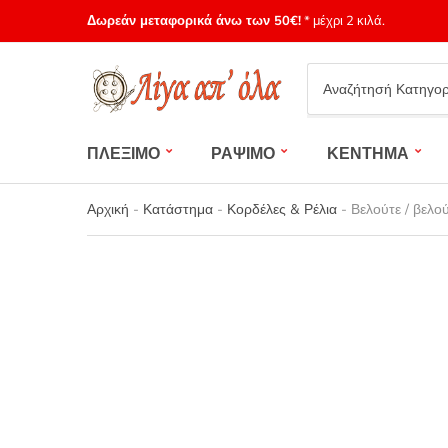
Δωρεάν μεταφορικά άνω των 50€!
* μέχρι 2 κιλά.
Category
name
ΠΛΕΞΙΜΟ
ΡΑΨΙΜΟ
ΚΕΝΤΗΜΑ
Αρχική
-
Κατάστημα
-
Κορδέλες & Ρέλια
-
Βελούτε / βελο