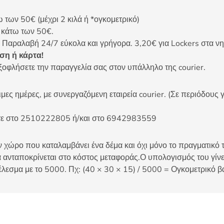
ων 50€ (μέχρι 2 κιλά ή *ογκομετρικό)
ς κάτω των 50€.
 Παραλαβή 24/7 εύκολα και γρήγορα. 3,20€ για Lockers στα νη
η ή κάρτα!
ξοφλήσετε την παραγγελία σας στον υπάλληλο της courier.
ες ημέρες, με συνεργαζόμενη εταιρεία courier. (Σε περιόδους γ
είτε στο 2510222805 ή/και στο 6942983559
 χώρο που καταλαμβάνει ένα δέμα και όχι μόνο το πραγματικό τ
 ανταποκρίνεται στο κόστος μεταφοράς.Ο υπολογισμός του γίνετ
έλεσμα με το 5000. Πχ: (40 × 30 × 15) / 5000 = Ογκομετρικό β