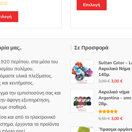
α
Αυτό
θ
Επιλογή
μ
το
ο
Αυτό
λ
προϊόν
ιλογή
ο
το
γ
έχει
ή
προϊόν
θ
πολλαπλές
η
έχει
κ
παραλλαγές
ε
πολλαπλές
μ
Οι
ε
ορία μας..
Σε Προσφορά
παραλλαγές.
0
επιλογές
α
Οι
π
μπορούν
ό
1920 περίπου, στα μέσα του
Sultan Color - 
επιλογές
5
να
οσμίου πολέμου,
Ακρυλικό Νήμα 
μπορούν
επιλεγούν
140μ.
όμαστε υλικά πλεξίματος,
να
στη
Original
Η
3,90
€
3,00
€
 και κεντήματος.
επιλεγούν
σελίδα
price
τρέ
στη
Ακρυλικό νήμα
ιγμα την εμπιστοσύνη σας και
του
was:
τιμή
Argentina - smc
σελίδα
 την άψογη εξυπηρέτηση,
προϊόντος
3,90 €.
είναι
28μ.
του
ουμε σταθερά.
3,00
προϊόντος
σα και από το ηλεκτρονικό
Βαθμολογή
Original
Η
6,50
€
3,00
€
θηκε με
5.00
στημα, έρχονται τα προϊόντα
από 5
price
τρέ
Ύφασμα οργάντ
ν πόρτα σας!